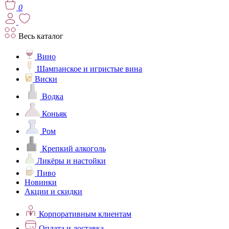
0
Весь каталог
Вино
Шампанское и игристые вина
Виски
Водка
Коньяк
Ром
Крепкий алкоголь
Ликёры и настойки
Пиво
Новинки
Акции и скидки
Корпоративным клиентам
Оплата и доставка