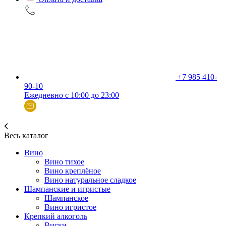
+7 985 410-
90-10
Ежедневно с 10:00 до 23:00
Весь каталог
Вино
Вино тихое
Вино креплёное
Вино натуральное сладкое
Шампанские и игристые
Шампанское
Вино игристое
Крепкий алкоголь
Виски