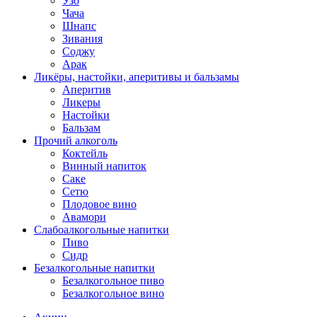
Узо
Чача
Шнапс
Зивания
Соджу
Арак
Ликёры, настойки, аперитивы и бальзамы
Аперитив
Ликеры
Настойки
Бальзам
Прочий алкоголь
Коктейль
Винный напиток
Саке
Сетю
Плодовое вино
Авамори
Слабоалкогольные напитки
Пиво
Сидр
Безалкогольные напитки
Безалкогольное пиво
Безалкогольное вино