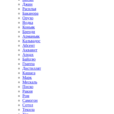
Джин
Расилья
Баканора
Орухо
Водка
Коньяк
Бренди
Арманьяк
Кальвадос
Абсент
Аквавит
Арцах
Байцзю
Граппа
Дистиллят
Кашаса
Марк
Мескаль
Писко
Ракия
Ром
Самогон
Сотол
Текила