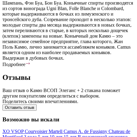
Шампань, Фэн Буа, Бон Буа. Коньячные спирты производятся
из сортов винограда Ugni Blan, Folle Blanche и Colombard,
которые выдерживаются в бочках из лимузенского и
тронсейского дуба. Созревание проходит в несколько этапов:
молодые спирты два месяца выдерживаются в новых бочках,
затем переливаются в старые, в которых несколько дощечек
(клепок) заменены на новые. Коньячный дом Камю – это
независимое семейное предприятие, глава которого, Жан
Поль Камю, лично занимается ассамбляжем коньяков. Camus
является одним из наиболее продаваемых коньяков.
Выдержан в дубовых бочках.
Подробнее
Отзывы
Ваш отзыв о Камю ВСОП Элеганс + 2 стакана поможет
другим покупателям определиться с выбором.
Поделитесь своими впечатлениями.
Оставить отзыв
Возможно вы искали
XO
VSOP
Courvoisier
Martell
Camus
A. de Fussigny
Chateau de
Montifaud
3 года
5 лет
10 лет
15 лет
В подарочной упаковке