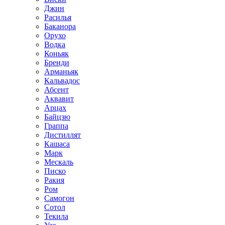
Джин
Расилья
Баканора
Орухо
Водка
Коньяк
Бренди
Арманьяк
Кальвадос
Абсент
Аквавит
Арцах
Байцзю
Граппа
Дистиллят
Кашаса
Марк
Мескаль
Писко
Ракия
Ром
Самогон
Сотол
Текила