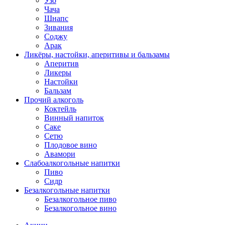
Узо
Чача
Шнапс
Зивания
Соджу
Арак
Ликёры, настойки, аперитивы и бальзамы
Аперитив
Ликеры
Настойки
Бальзам
Прочий алкоголь
Коктейль
Винный напиток
Саке
Сетю
Плодовое вино
Авамори
Слабоалкогольные напитки
Пиво
Сидр
Безалкогольные напитки
Безалкогольное пиво
Безалкогольное вино