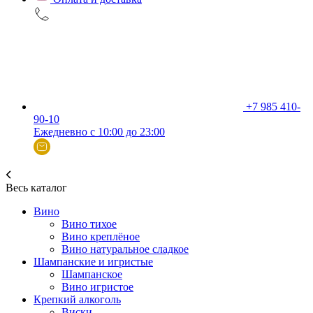
+7 985 410-
90-10
Ежедневно с 10:00 до 23:00
Весь каталог
Вино
Вино тихое
Вино креплёное
Вино натуральное сладкое
Шампанские и игристые
Шампанское
Вино игристое
Крепкий алкоголь
Виски