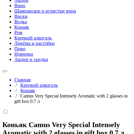
Акции
Вино
Шампанское и игристые вина
Виски
Водка
Коньяк
Ром
Крепкий алкоголь
Ликёры и настойки
Пиво
Новинки
Акции и скидки
Главная
/
Крепкий алкоголь
/
Коньяк
/
Camus Very Special Intensely Aromatic with 2 glasses in
gift box 0.7 л
Коньяк Camus Very Special Intensely
Aromatic with 2 glasses in gift box
0,7 л