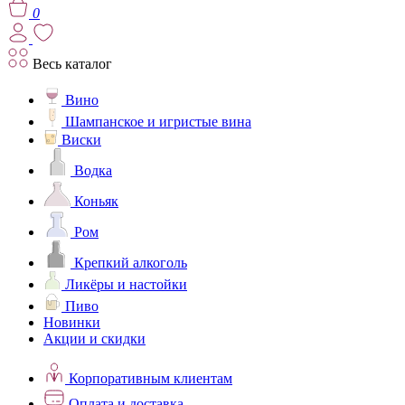
0
Весь каталог
Вино
Шампанское и игристые вина
Виски
Водка
Коньяк
Ром
Крепкий алкоголь
Ликёры и настойки
Пиво
Новинки
Акции и скидки
Корпоративным клиентам
Оплата и доставка