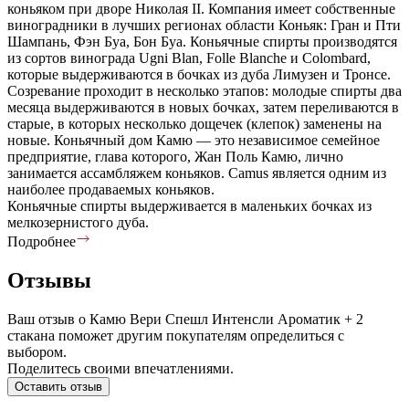
коньяком при дворе Николая II. Компания имеет собственные
виноградники в лучших регионах области Коньяк: Гран и Пти
Шампань, Фэн Буа, Бон Буа. Коньячные спирты производятся
из сортов винограда Ugni Blan, Folle Blanche и Colombard,
которые выдерживаются в бочках из дуба Лимузен и Тронсе.
Созревание проходит в несколько этапов: молодые спирты два
месяца выдерживаются в новых бочках, затем переливаются в
старые, в которых несколько дощечек (клепок) заменены на
новые. Коньячный дом Камю — это независимое семейное
предприятие, глава которого, Жан Поль Камю, лично
занимается ассамбляжем коньяков. Camus является одним из
наиболее продаваемых коньяков.
Коньячные спирты выдерживается в маленьких бочках из
мелкозернистого дуба.
Подробнее
Отзывы
Ваш отзыв о Камю Вери Спешл Интенсли Ароматик + 2
стакана поможет другим покупателям определиться с
выбором.
Поделитесь своими впечатлениями.
Оставить отзыв