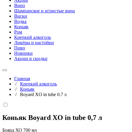
Акции
Вино
Шампанское и игристые вина
Виски
Водка
Коньяк
Ром
Крепкий алкоголь
Ликёры и настойки
Пиво
Новинки
Акции и скидки
Главная
/
Крепкий алкоголь
/
Коньяк
/
Boyard XO in tube 0.7 л
Коньяк Boyard XO in tube
0,7 л
Боярд ХО 700 мл