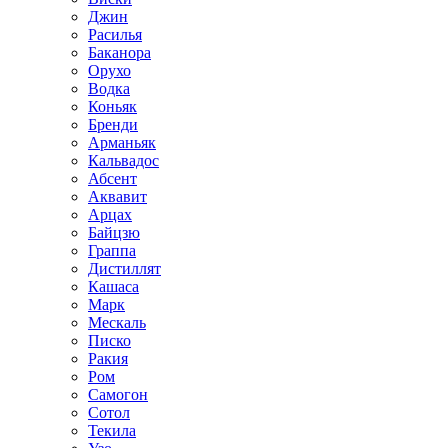
Джин
Расилья
Баканора
Орухо
Водка
Коньяк
Бренди
Арманьяк
Кальвадос
Абсент
Аквавит
Арцах
Байцзю
Граппа
Дистиллят
Кашаса
Марк
Мескаль
Писко
Ракия
Ром
Самогон
Сотол
Текила