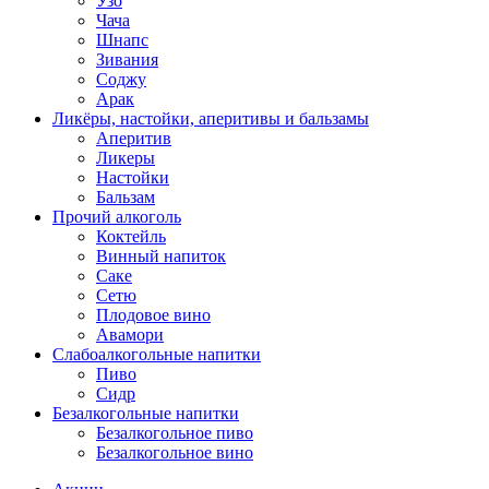
Узо
Чача
Шнапс
Зивания
Соджу
Арак
Ликёры, настойки, аперитивы и бальзамы
Аперитив
Ликеры
Настойки
Бальзам
Прочий алкоголь
Коктейль
Винный напиток
Саке
Сетю
Плодовое вино
Авамори
Слабоалкогольные напитки
Пиво
Сидр
Безалкогольные напитки
Безалкогольное пиво
Безалкогольное вино