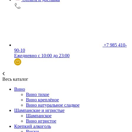
+7 985 410-
90-10
Ежедневно с 10:00 до 23:00
Весь каталог
Вино
Вино тихое
Вино креплёное
Вино натуральное сладкое
Шампанские и игристые
Шампанское
Вино игристое
Крепкий алкоголь
Виски