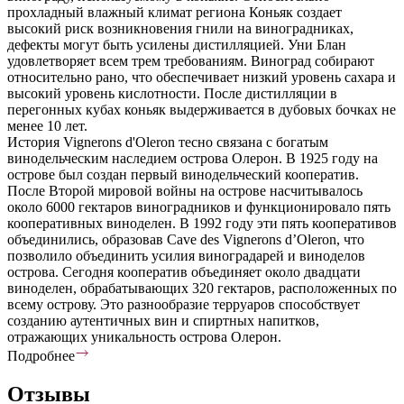
прохладный влажный климат региона Коньяк создает
высокий риск возникновения гнили на виноградниках,
дефекты могут быть усилены дистилляцией. Уни Блан
удовлетворяет всем трем требованиям. Виноград собирают
относительно рано, что обеспечивает низкий уровень сахара и
высокий уровень кислотности. После дистилляции в
перегонных кубах коньяк выдерживается в дубовых бочках не
менее 10 лет.
История Vignerons d'Oleron тесно связана с богатым
винодельческим наследием острова Олерон. В 1925 году на
острове был создан первый винодельческий кооператив.
После Второй мировой войны на острове насчитывалось
около 6000 гектаров виноградников и функционировало пять
кооперативных виноделен. В 1992 году эти пять кооперативов
объединились, образовав Cave des Vignerons d’Oleron, что
позволило объединить усилия виноградарей и виноделов
острова. Сегодня кооператив объединяет около двадцати
виноделен, обрабатывающих 320 гектаров, расположенных по
всему острову. Это разнообразие терруаров способствует
созданию аутентичных вин и спиртных напитков,
отражающих уникальность острова Олерон.
Подробнее
Отзывы