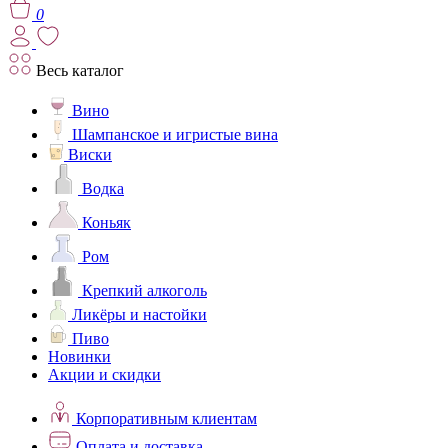
0
Весь каталог
Вино
Шампанское и игристые вина
Виски
Водка
Коньяк
Ром
Крепкий алкоголь
Ликёры и настойки
Пиво
Новинки
Акции и скидки
Корпоративным клиентам
Оплата и доставка