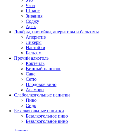
Узо
Чача
Шнапс
Зивания
Соджу
Арак
Ликёры, настойки, аперитивы и бальзамы
Аперитив
Ликеры
Настойки
Бальзам
Прочий алкоголь
Коктейль
Винный напиток
Саке
Сетю
Плодовое вино
Авамори
Слабоалкогольные напитки
Пиво
Сидр
Безалкогольные напитки
Безалкогольное пиво
Безалкогольное вино