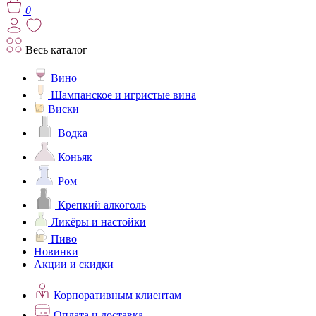
0
Весь каталог
Вино
Шампанское и игристые вина
Виски
Водка
Коньяк
Ром
Крепкий алкоголь
Ликёры и настойки
Пиво
Новинки
Акции и скидки
Корпоративным клиентам
Оплата и доставка