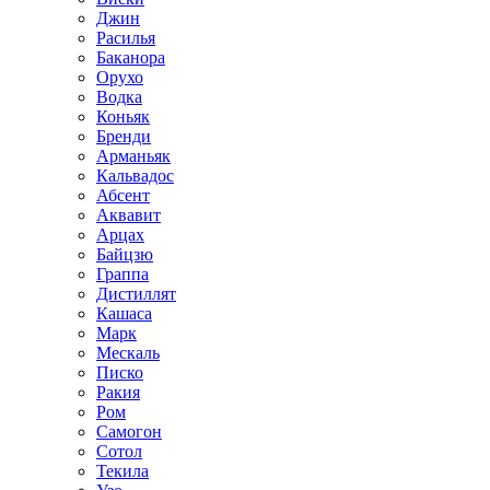
Джин
Расилья
Баканора
Орухо
Водка
Коньяк
Бренди
Арманьяк
Кальвадос
Абсент
Аквавит
Арцах
Байцзю
Граппа
Дистиллят
Кашаса
Марк
Мескаль
Писко
Ракия
Ром
Самогон
Сотол
Текила