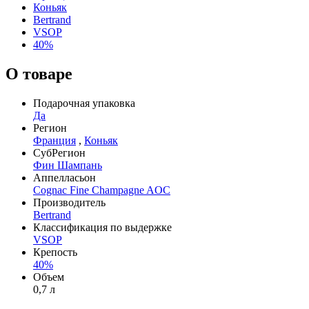
Коньяк
Bertrand
VSOP
40%
О товаре
Подарочная упаковка
Да
Регион
Франция
,
Коньяк
СубРегион
Фин Шампань
Аппелласьон
Cognac Fine Champagne AOC
Производитель
Bertrand
Классификация по выдержке
VSOP
Крепость
40%
Объем
0,7 л