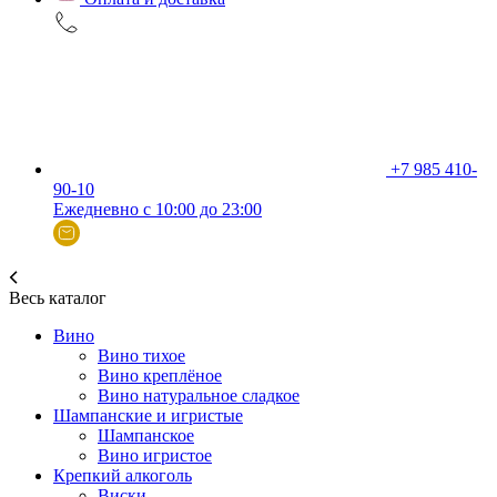
+7 985 410-
90-10
Ежедневно с 10:00 до 23:00
Весь каталог
Вино
Вино тихое
Вино креплёное
Вино натуральное сладкое
Шампанские и игристые
Шампанское
Вино игристое
Крепкий алкоголь
Виски