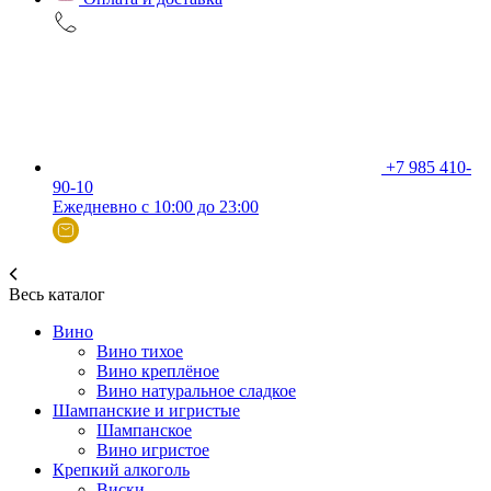
+7 985 410-
90-10
Ежедневно с 10:00 до 23:00
Весь каталог
Вино
Вино тихое
Вино креплёное
Вино натуральное сладкое
Шампанские и игристые
Шампанское
Вино игристое
Крепкий алкоголь
Виски