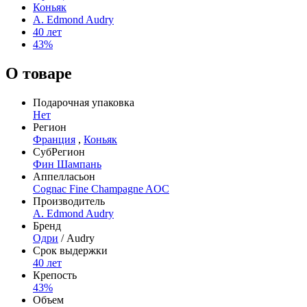
Коньяк
A. Edmond Audry
40 лет
43%
О товаре
Подарочная упаковка
Нет
Регион
Франция
,
Коньяк
СубРегион
Фин Шампань
Аппелласьон
Cognac Fine Champagne AOC
Производитель
A. Edmond Audry
Бренд
Одри
/ Audry
Срок выдержки
40 лет
Крепость
43%
Объем