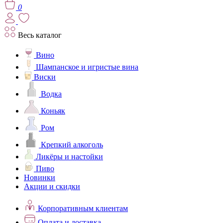
0
Весь каталог
Вино
Шампанское и игристые вина
Виски
Водка
Коньяк
Ром
Крепкий алкоголь
Ликёры и настойки
Пиво
Новинки
Акции и скидки
Корпоративным клиентам
Оплата и доставка