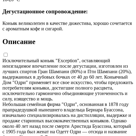
Дегустационное сопровождение:
Коньяк великолепен в качестве дижестива, хорошо сочетается
с ароматным кофе и сигарой.
Описание
Исключительный коньяк "Exception", оставляющий
неизгладимое впечатление после дегустации, изготовлен из
лучших спиртов Гран Шампани (80%) и Пти Шампани (20%),
выдержанных в дубовых бочках от 40 до 60 лет. Коньячный
Дом "Одри" применяет все свое искусство, чтобы предложить
потребителям коньяки, достигшие полного расцвета,
исключительно гармонично объединяющие утонченность и
силу, изящество и мощь.
Небольшая семейная фирма "Одри", основанная в 1878 году
прапрадедушкой нынешнего владельца Бернара Буассона,
изначально специализировалась на дистилляции, выдержке и
продаже старинных высококачественных коньяков. Однако
около 40 лет назад после смерти Аристида Буассона, который
с 1905 года был женат на Одетт Одри — отсюда и название