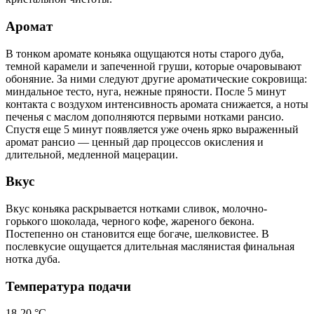
Аромат
В тонком аромате коньяка ощущаются ноты старого дуба,
темной карамели и запеченной груши, которые очаровывают
обоняние. За ними следуют другие ароматические сокровища:
миндальное тесто, нуга, нежные пряности. После 5 минут
контакта с воздухом интенсивность аромата снижается, а ноты
печенья с маслом дополняются первыми нотками рансио.
Спустя еще 5 минут появляется уже очень ярко выраженный
аромат рансио — ценный дар процессов окисления и
длительной, медленной мацерации.
Вкус
Вкус коньяка раскрывается нотками сливок, молочно-
горького шоколада, черного кофе, жареного бекона.
Постепенно он становится еще богаче, шелковистее. В
послевкусие ощущается длительная маслянистая финальная
нотка дуба.
Температура подачи
18-20 °С