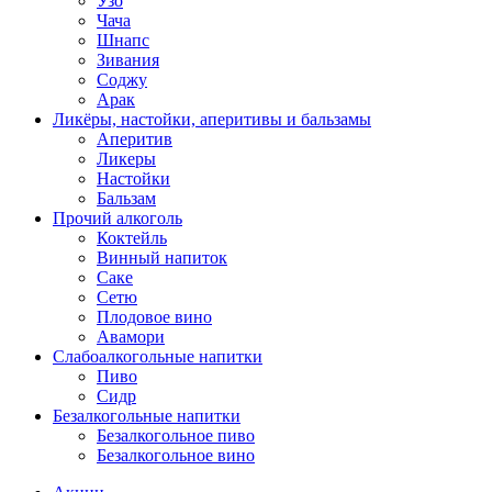
Узо
Чача
Шнапс
Зивания
Соджу
Арак
Ликёры, настойки, аперитивы и бальзамы
Аперитив
Ликеры
Настойки
Бальзам
Прочий алкоголь
Коктейль
Винный напиток
Саке
Сетю
Плодовое вино
Авамори
Слабоалкогольные напитки
Пиво
Сидр
Безалкогольные напитки
Безалкогольное пиво
Безалкогольное вино