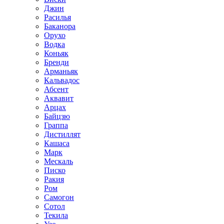
Джин
Расилья
Баканора
Орухо
Водка
Коньяк
Бренди
Арманьяк
Кальвадос
Абсент
Аквавит
Арцах
Байцзю
Граппа
Дистиллят
Кашаса
Марк
Мескаль
Писко
Ракия
Ром
Самогон
Сотол
Текила