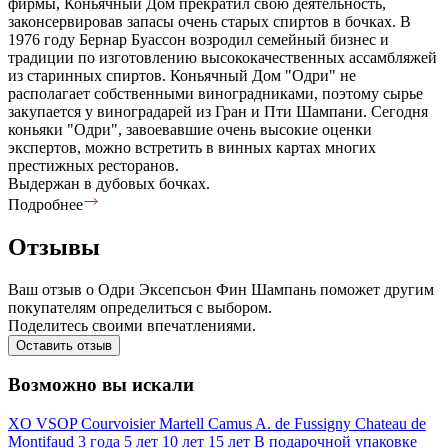
фирмы, Коньячный Дом прекратил свою деятельность,
законсервировав запасы очень старых спиртов в бочках. В
1976 году Бернар Буассон возродил семейный бизнес и
традиции по изготовлению высококачественных ассамбляжей
из старинных спиртов. Коньячный Дом "Одри" не
располагает собственными виноградниками, поэтому сырье
закупается у виноградарей из Гран и Пти Шампани. Сегодня
коньяки "Одри", завоевавшие очень высокие оценки
экспертов, можно встретить в винных картах многих
престижных ресторанов.
Выдержан в дубовых бочках.
Подробнее
Отзывы
Ваш отзыв о Одри Эксепсьон Фин Шампань поможет другим
покупателям определиться с выбором.
Поделитесь своими впечатлениями.
Оставить отзыв
Возможно вы искали
XO
VSOP
Courvoisier
Martell
Camus
A. de Fussigny
Chateau de
Montifaud
3 года
5 лет
10 лет
15 лет
В подарочной упаковке