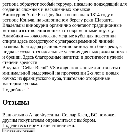
региона образуют особый терруар, идеально подходящий для
создания сложных и насыщенных коньяков.
Винокурня A. de Fussigny была основана в 1814 году в
регионе Коньяк, на живописном берегу реки Шаранта.
Владельцы винокурни органично сочетают традиционные
методы изготовления коньяка с современными ноу-хау.
Аламбики — классические медные кубы для перегонки
спирта здесь соседствуют с ультрасовременной линией
розлива. Благодаря расположению винокурни близ реки, в
подвале создаются идеальные условия для выдержки коньяка
и бренди. Здесь благородные напитки и достигают нужной
степени зрелости.
В купаж "Cellar Blend" VS входят коньячные дистилляты с
минимальной выдержкой на протяжении 2-х лет в новых
бочках из французского дуба, тщательно отобранные
мастером купажа.
Подробнее
Отзывы
Ваш отзыв о А. де Фуссиньи Селлар Бленд ВС поможет
другим покупателям определиться с выбором.
Поделитесь своими впечатлениями.
Оставить отзыв