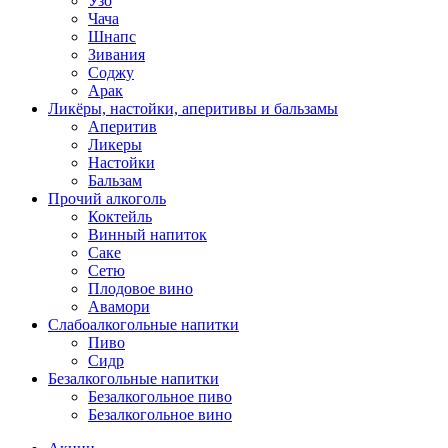
Узо
Чача
Шнапс
Зивания
Соджу
Арак
Ликёры, настойки, аперитивы и бальзамы
Аперитив
Ликеры
Настойки
Бальзам
Прочий алкоголь
Коктейль
Винный напиток
Саке
Сетю
Плодовое вино
Авамори
Слабоалкогольные напитки
Пиво
Сидр
Безалкогольные напитки
Безалкогольное пиво
Безалкогольное вино