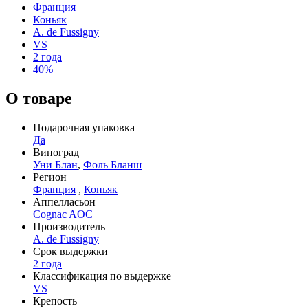
Франция
Коньяк
A. de Fussigny
VS
2 года
40%
О товаре
Подарочная упаковка
Да
Виноград
Уни Блан
,
Фоль Бланш
Регион
Франция
,
Коньяк
Аппелласьон
Cognac AOC
Производитель
A. de Fussigny
Срок выдержки
2 года
Классификация по выдержке
VS
Крепость