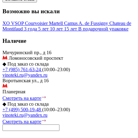
Возможно вы искали
XO
VSOP
Courvoisier
Martell
Camus
A. de Fussigny
Chateau de
Montifaud
3 года
5 лет
10 лет
15 лет
В подарочной упаковке
Наличие
Мичуринский пр., д 16
Ломоносовский проспект
◆
Под заказ со склада
+7 (985) 761-63-24
(10:00–23:00)
vinoteki.ru@yandex.ru
Воротынская ул., д 16
Планерная
Смотреть на карте
◆
Под заказ со склада
+7 (499) 500-19-48
(10:00–23:00)
vinoteki.ru@yandex.ru
Смотреть на карте