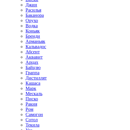
Джин
Расилья
Баканора
Орухо
Водка
Коньяк
Бренди
Арманьяк
Кальвадос
Абсент
Аквавит
Арцах
Байцзю
Граппа
Дистиллят
Кашаса
Марк
Мескаль
Писко
Ракия
Ром
Самогон
Сотол
Текила