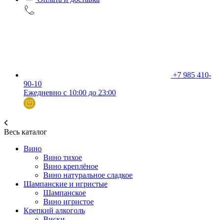
+7 985 410-
90-10
Ежедневно с 10:00 до 23:00
Весь каталог
Вино
Вино тихое
Вино креплёное
Вино натуральное сладкое
Шампанские и игристые
Шампанское
Вино игристое
Крепкий алкоголь
Виски