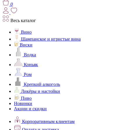
0
Весь каталог
Вино
Шампанское и игристые вина
Виски
Водка
Коньяк
Ром
Крепкий алкоголь
Ликёры и настойки
Пиво
Новинки
Акции и скидки
Корпоративным клиентам
Оплата и доставка