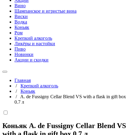
Акции
Вино
Шампанское и игристые вина
Виски
Водка
Коньяк
Ром
Крепкий алкоголь
Ликёры и настойки
Пиво
Новинки
Акции и скидки
Главная
/
Крепкий алкоголь
/
Коньяк
/
A. de Fussigny Cellar Blend VS with a flask in gift box
0.7 л
Коньяк A. de Fussigny Cellar Blend VS
with a flask in gift box
0,7 л