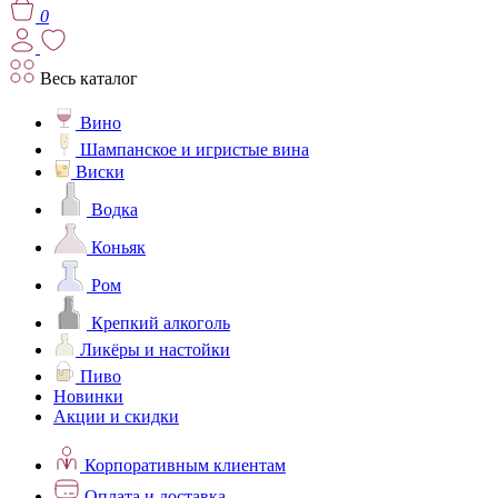
0
Весь каталог
Вино
Шампанское и игристые вина
Виски
Водка
Коньяк
Ром
Крепкий алкоголь
Ликёры и настойки
Пиво
Новинки
Акции и скидки
Корпоративным клиентам
Оплата и доставка