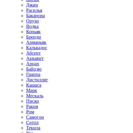
Джин
Расилья
Баканора
Орухо
Водка
Коньяк
Бренди
Арманьяк
Кальвадос
Абсент
Аквавит
Арцах
Байцзю
Граппа
Дистиллят
Кашаса
Марк
Мескаль
Писко
Ракия
Ром
Самогон
Сотол
Текила