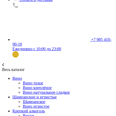
+7 985 410-
90-10
Ежедневно с 10:00 до 23:00
Весь каталог
Вино
Вино тихое
Вино креплёное
Вино натуральное сладкое
Шампанские и игристые
Шампанское
Вино игристое
Крепкий алкоголь
Виски