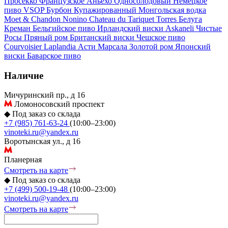
Просекко
Французское
Аньехо
Односолодовый
Немецкое
пиво
VSOP
Бурбон
Купажированный
Монгольская водка
Moet & Chandon
Nonino
Chateau du Tariquet
Torres
Белуга
Креман
Бельгийское пиво
Ирландский виски
Askaneli
Чистые
Росы
Пряный ром
Британский виски
Чешское пиво
Courvoisier
Laplandia
Асти
Марсала
Золотой ром
Японский
виски
Баварское пиво
Наличие
Мичуринский пр., д 16
Ломоносовский проспект
◆
Под заказ со склада
+7 (985) 761-63-24
(10:00–23:00)
vinoteki.ru@yandex.ru
Воротынская ул., д 16
Планерная
Смотреть на карте
◆
Под заказ со склада
+7 (499) 500-19-48
(10:00–23:00)
vinoteki.ru@yandex.ru
Смотреть на карте