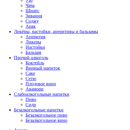
Узо
Чача
Шнапс
Зивания
Соджу
Арак
Ликёры, настойки, аперитивы и бальзамы
Аперитив
Ликеры
Настойки
Бальзам
Прочий алкоголь
Коктейль
Винный напиток
Саке
Сетю
Плодовое вино
Авамори
Слабоалкогольные напитки
Пиво
Сидр
Безалкогольные напитки
Безалкогольное пиво
Безалкогольное вино