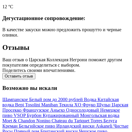
12 °С
Дегустационное сопровождение:
В качестве закуски можно предложить прошутто и черные
оливки.
Отзывы
Ваш отзыв о Царская Коллекция Негрони поможет другим
покупателям определиться с выбором.
Поделитесь своими впечатлениями.
Оставить отзыв
Возможно вы искали
Шампанское
Белый ром
до 2000 рублей
Водка
Китайская
водка
Bepi Tosolini
Maniban
Текила
XO
Фруко Шульц
Царская
Просекко
Французское
Аньехо
Односолодовый
Немецкое
пиво
VSOP
Бурбон
Купажированный
Монгольская водка
Moet & Chandon
Nonino
Chateau du Tariquet
Torres
Белуга
Креман
Бельгийское пиво
Ирландский виски
Askaneli
Чистые
Росы
Пряный ром
Британский виски
Чешское пиво