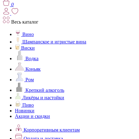
0
Весь каталог
Вино
Шампанское и игристые вина
Виски
Водка
Коньяк
Ром
Крепкий алкоголь
Ликёры и настойки
Пиво
Новинки
Акции и скидки
Корпоративным клиентам
Оплата и доставка