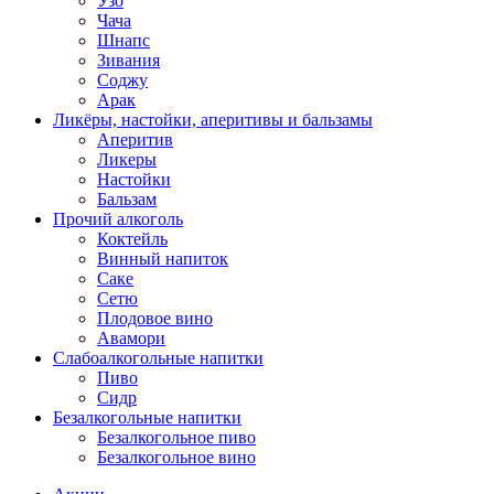
Узо
Чача
Шнапс
Зивания
Соджу
Арак
Ликёры, настойки, аперитивы и бальзамы
Аперитив
Ликеры
Настойки
Бальзам
Прочий алкоголь
Коктейль
Винный напиток
Саке
Сетю
Плодовое вино
Авамори
Слабоалкогольные напитки
Пиво
Сидр
Безалкогольные напитки
Безалкогольное пиво
Безалкогольное вино