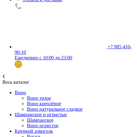
+7 985 410-
90-10
Ежедневно с 10:00 до 23:00
Весь каталог
Вино
Вино тихое
Вино креплёное
Вино натуральное сладкое
Шампанские и игристые
Шампанское
Вино игристое
Крепкий алкоголь
Виски