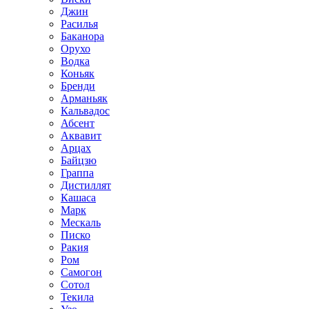
Джин
Расилья
Баканора
Орухо
Водка
Коньяк
Бренди
Арманьяк
Кальвадос
Абсент
Аквавит
Арцах
Байцзю
Граппа
Дистиллят
Кашаса
Марк
Мескаль
Писко
Ракия
Ром
Самогон
Сотол
Текила