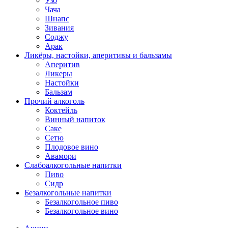
Узо
Чача
Шнапс
Зивания
Соджу
Арак
Ликёры, настойки, аперитивы и бальзамы
Аперитив
Ликеры
Настойки
Бальзам
Прочий алкоголь
Коктейль
Винный напиток
Саке
Сетю
Плодовое вино
Авамори
Слабоалкогольные напитки
Пиво
Сидр
Безалкогольные напитки
Безалкогольное пиво
Безалкогольное вино