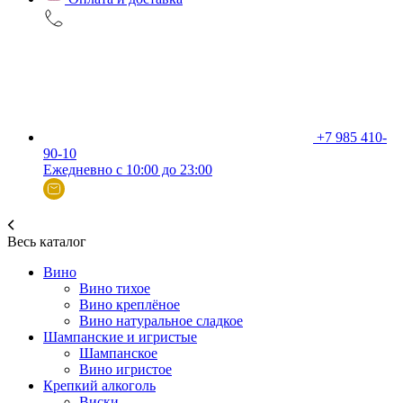
+7 985 410-
90-10
Ежедневно с 10:00 до 23:00
Весь каталог
Вино
Вино тихое
Вино креплёное
Вино натуральное сладкое
Шампанские и игристые
Шампанское
Вино игристое
Крепкий алкоголь
Виски