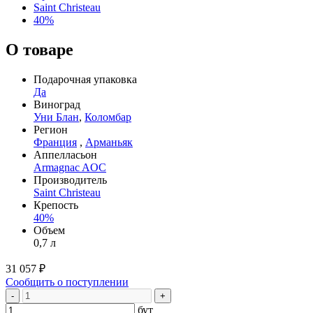
Saint Christeau
40%
О товаре
Подарочная упаковка
Да
Виноград
Уни Блан
,
Коломбар
Регион
Франция
,
Арманьяк
Аппелласьон
Armagnac AOC
Производитель
Saint Christeau
Крепость
40%
Объем
0,7 л
31 057 ₽
Сообщить о поступлении
-
+
бут