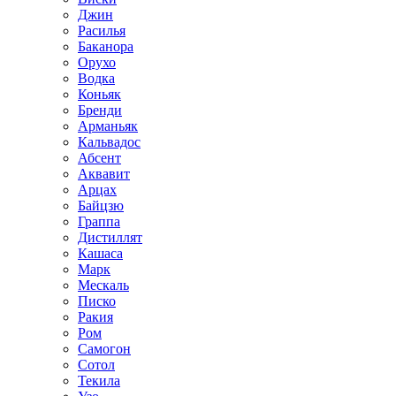
Джин
Расилья
Баканора
Орухо
Водка
Коньяк
Бренди
Арманьяк
Кальвадос
Абсент
Аквавит
Арцах
Байцзю
Граппа
Дистиллят
Кашаса
Марк
Мескаль
Писко
Ракия
Ром
Самогон
Сотол
Текила