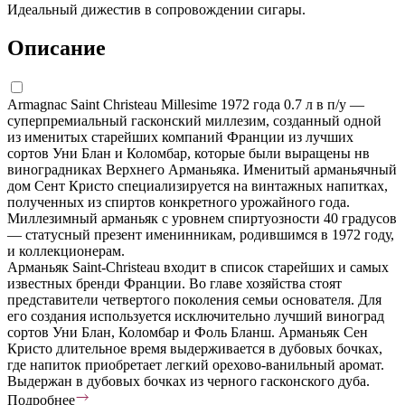
Идеальный дижестив в сопровождении сигары.
Описание
Armagnac Saint Christeau Millesime 1972 года 0.7 л в п/у —
суперпремиальный гасконский миллезим, созданный одной
из именитых старейших компаний Франции из лучших
сортов Уни Блан и Коломбар, которые были выращены нв
виноградниках Верхнего Арманьяка. Именитый арманьячный
дом Сент Кристо специализируется на винтажных напитках,
полученных из спиртов конкретного урожайного года.
Миллезимный арманьяк с уровнем спиртуозности 40 градусов
— статусный презент именинникам, родившимся в 1972 году,
и коллекционерам.
Арманьяк Saint-Christeau входит в список старейших и самых
известных бренди Франции. Во главе хозяйства стоят
представители четвертого поколения семьи основателя. Для
его создания используется исключительно лучший виноград
сортов Уни Блан, Коломбар и Фоль Бланш. Арманьяк Сен
Кристо длительное время выдерживается в дубовых бочках,
где напиток приобретает легкий орехово-ванильный аромат.
Выдержан в дубовых бочках из черного гасконского дуба.
Подробнее