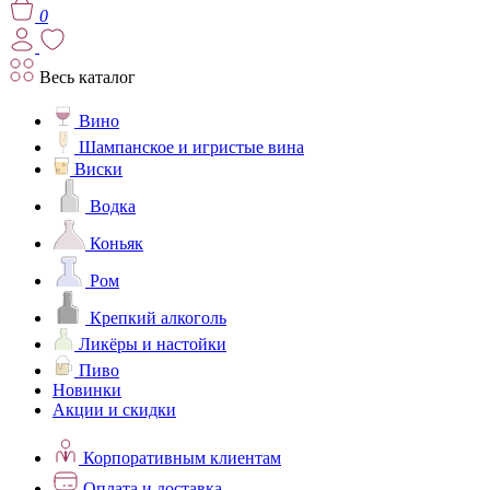
0
Весь каталог
Вино
Шампанское и игристые вина
Виски
Водка
Коньяк
Ром
Крепкий алкоголь
Ликёры и настойки
Пиво
Новинки
Акции и скидки
Корпоративным клиентам
Оплата и доставка