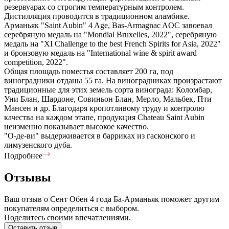
резервуарах со строгим температурным контролем.
Дистилляция проводится в традиционном аламбике.
Арманьяк "Saint Aubin" 4 Age, Bas-Armagnac AOC завоевал
серебряную медаль на "Mondial Bruxelles, 2022", серебряную
медаль на "ХI Challenge to the best French Spirits for Asia, 2022"
и бронзовую медаль на "International wine & spirit award
competition, 2022".
Общая площадь поместья составляет 200 га, под
виноградники отданы 55 га. На виноградниках произрастают
традиционные для этих земель сорта винограда: Коломбар,
Уни Блан, Шардоне, Совиньон Блан, Мерло, Мальбек, Пти
Мансен и др. Благодаря кропотливому труду и контролю
качества на каждом этапе, продукция Chateau Saint Aubin
неизменно показывает высокое качество.
"О-де-ви" выдерживается в барриках из гасконского и
лимузенского дуба.
Подробнее
Отзывы
Ваш отзыв о Сент Обен 4 года Ба-Арманьяк поможет другим
покупателям определиться с выбором.
Поделитесь своими впечатлениями.
Оставить отзыв