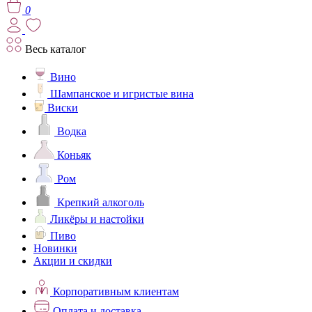
0
Весь каталог
Вино
Шампанское и игристые вина
Виски
Водка
Коньяк
Ром
Крепкий алкоголь
Ликёры и настойки
Пиво
Новинки
Акции и скидки
Корпоративным клиентам
Оплата и доставка