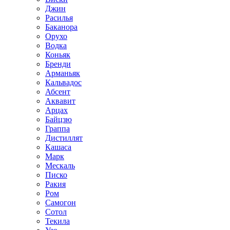
Джин
Расилья
Баканора
Орухо
Водка
Коньяк
Бренди
Арманьяк
Кальвадос
Абсент
Аквавит
Арцах
Байцзю
Граппа
Дистиллят
Кашаса
Марк
Мескаль
Писко
Ракия
Ром
Самогон
Сотол
Текила