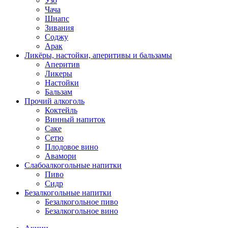
Узо
Чача
Шнапс
Зивания
Соджу
Арак
Ликёры, настойки, аперитивы и бальзамы
Аперитив
Ликеры
Настойки
Бальзам
Прочий алкоголь
Коктейль
Винный напиток
Саке
Сетю
Плодовое вино
Авамори
Слабоалкогольные напитки
Пиво
Сидр
Безалкогольные напитки
Безалкогольное пиво
Безалкогольное вино