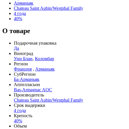
Арманьяк
Chateau Saint Aubin/Westphal Family
4 года
40%
О товаре
Подарочная упаковка
Да
Виноград
Уни Блан
,
Коломбар
Регион
Франция
,
Арманьяк
СубРегион
Ба-Арманьяк
Аппелласьон
Bas-Armagnac AOC
Производитель
Chateau Saint Aubin/Westphal Family
Срок выдержки
4 года
Крепость
40%
Объем