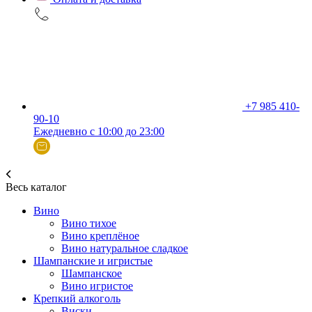
+7 985 410-
90-10
Ежедневно с 10:00 до 23:00
Весь каталог
Вино
Вино тихое
Вино креплёное
Вино натуральное сладкое
Шампанские и игристые
Шампанское
Вино игристое
Крепкий алкоголь
Виски