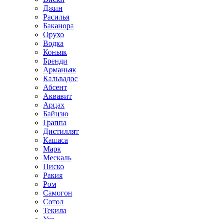
Джин
Расилья
Баканора
Орухо
Водка
Коньяк
Бренди
Арманьяк
Кальвадос
Абсент
Аквавит
Арцах
Байцзю
Граппа
Дистиллят
Кашаса
Марк
Мескаль
Писко
Ракия
Ром
Самогон
Сотол
Текила