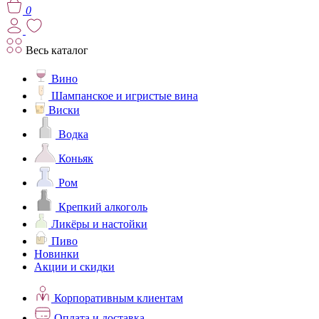
0
Весь каталог
Вино
Шампанское и игристые вина
Виски
Водка
Коньяк
Ром
Крепкий алкоголь
Ликёры и настойки
Пиво
Новинки
Акции и скидки
Корпоративным клиентам
Оплата и доставка