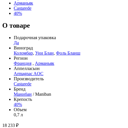
Арманьяк
Castarede
40%
О товаре
Подарочная упаковка
Да
Виноград
Коломбар
,
Уни Блан
,
Фоль Бланш
Регион
Франция
,
Арманьяк
Аппелласьон
Armagnac AOC
Производитель
Castarede
Бренд
Манибан
/ Maniban
Крепость
40%
Объем
0,7 л
18 233 ₽