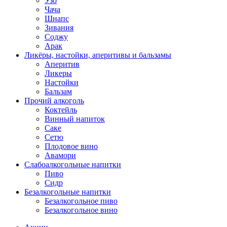
Узо
Чача
Шнапс
Зивания
Соджу
Арак
Ликёры, настойки, аперитивы и бальзамы
Аперитив
Ликеры
Настойки
Бальзам
Прочий алкоголь
Коктейль
Винный напиток
Саке
Сетю
Плодовое вино
Авамори
Слабоалкогольные напитки
Пиво
Сидр
Безалкогольные напитки
Безалкогольное пиво
Безалкогольное вино