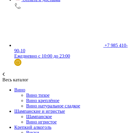
+7 985 410-
90-10
Ежедневно с 10:00 до 23:00
Весь каталог
Вино
Вино тихое
Вино креплёное
Вино натуральное сладкое
Шампанские и игристые
Шампанское
Вино игристое
Крепкий алкоголь
Виски