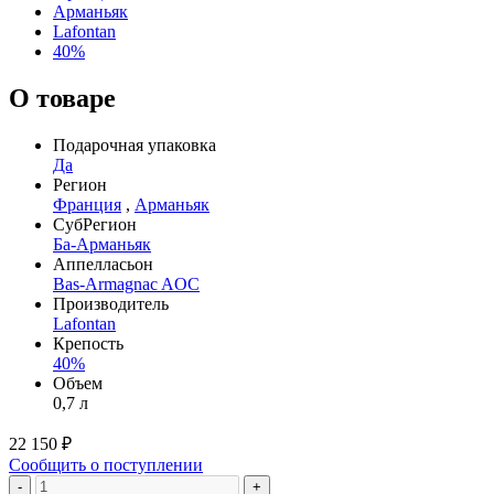
Арманьяк
Lafontan
40%
О товаре
Подарочная упаковка
Да
Регион
Франция
,
Арманьяк
СубРегион
Ба-Арманьяк
Аппелласьон
Bas-Armagnac AOC
Производитель
Lafontan
Крепость
40%
Объем
0,7 л
22 150 ₽
Сообщить о поступлении
-
+