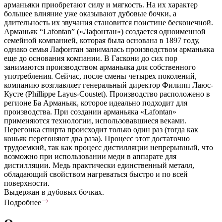
арманьяки приобретают силу и мягкость. На их характер
большее влияние уже оказывают дубовые бочки, а
длительность их звучания становится поистине бесконечной.
Арманьяк “Lafontan” («Лафонтан») создается одноименной
семейной компанией, которая была основана в 1897 году,
однако семья Лафонтан занималась производством арманьяка
еще до основания компании. В Гаскони до сих пор
занимаются производством арманьяка для собственного
употребления. Сейчас, после смены четырех поколений,
компанию возглавляет генеральный директор Филипп Лаюс-
Кусте (Phillippe Layus-Coustet). Производство расположено в
регионе Ба Арманьяк, которое идеально подходит для
производства. При создании арманьяка «Lafontan»
применяются технологии, использовавшиеся веками.
Перегонка спирта происходит только один раз (тогда как
коньяк перегоняют два раза). Процесс этот достаточно
трудоемкий, так как процесс дистилляции непрерывный, что
возможно при использовании меди в аппарате для
дистилляции. Медь практически единственный металл,
обладающий свойством нагреваться быстро и по всей
поверхности.
Выдержан в дубовых бочках.
Подробнее