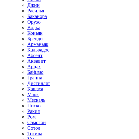
Джин
Расилья
Баканора
Орухо
Водка
Коньяк
Бренди
Арманьяк
Кальвадос
Абсент
Аквавит
Арцах
Байцзю
Граппа
Дистиллят
Кашаса
Марк
Мескаль
Писко
Ракия
Ром
Самогон
Сотол
Текила