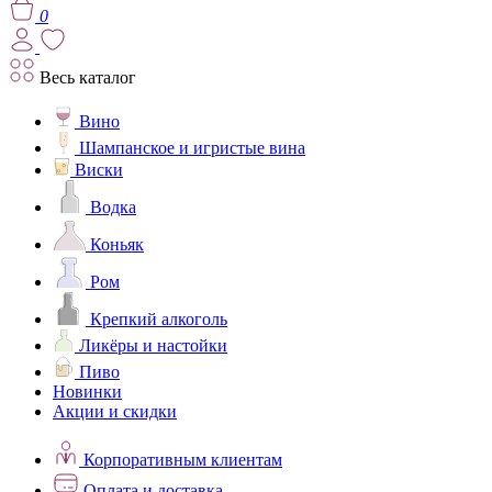
0
Весь каталог
Вино
Шампанское и игристые вина
Виски
Водка
Коньяк
Ром
Крепкий алкоголь
Ликёры и настойки
Пиво
Новинки
Акции и скидки
Корпоративным клиентам
Оплата и доставка