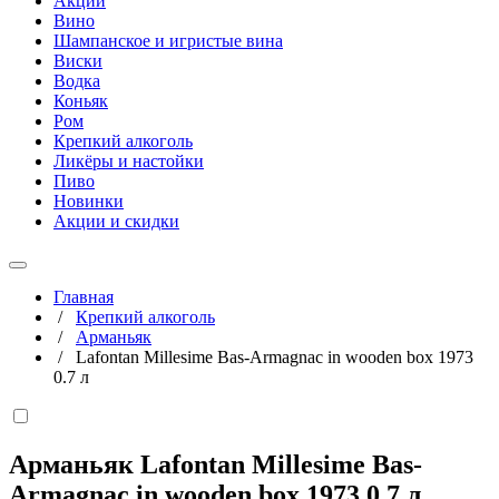
Акции
Вино
Шампанское и игристые вина
Виски
Водка
Коньяк
Ром
Крепкий алкоголь
Ликёры и настойки
Пиво
Новинки
Акции и скидки
Главная
/
Крепкий алкоголь
/
Арманьяк
/
Lafontan Millesime Bas-Armagnac in wooden box 1973
0.7 л
Арманьяк Lafontan Millesime Bas-
Armagnac in wooden box 1973
0,7 л