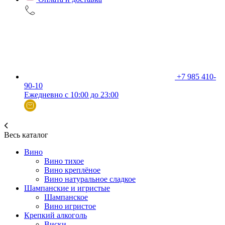
+7 985 410-
90-10
Ежедневно с 10:00 до 23:00
Весь каталог
Вино
Вино тихое
Вино креплёное
Вино натуральное сладкое
Шампанские и игристые
Шампанское
Вино игристое
Крепкий алкоголь
Виски