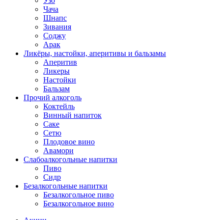
Узо
Чача
Шнапс
Зивания
Соджу
Арак
Ликёры, настойки, аперитивы и бальзамы
Аперитив
Ликеры
Настойки
Бальзам
Прочий алкоголь
Коктейль
Винный напиток
Саке
Сетю
Плодовое вино
Авамори
Слабоалкогольные напитки
Пиво
Сидр
Безалкогольные напитки
Безалкогольное пиво
Безалкогольное вино