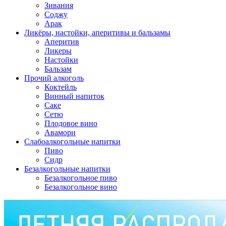
Зивания
Соджу
Арак
Ликёры, настойки, аперитивы и бальзамы
Аперитив
Ликеры
Настойки
Бальзам
Прочий алкоголь
Коктейль
Винный напиток
Саке
Сетю
Плодовое вино
Авамори
Слабоалкогольные напитки
Пиво
Сидр
Безалкогольные напитки
Безалкогольное пиво
Безалкогольное вино