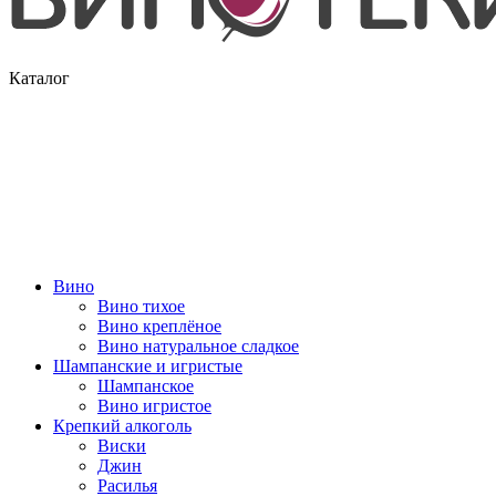
Каталог
Вино
Вино тихое
Вино креплёное
Вино натуральное сладкое
Шампанские и игристые
Шампанское
Вино игристое
Крепкий алкоголь
Виски
Джин
Расилья