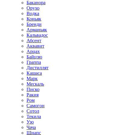
Баканора
Орухо
Водка
Коньяк
Бренди
Арманьяк
Кальвадос
Абсент
Аквавит
Арцах
Байцзю
Граппа
Дистиллят
Кашаса
Марк
Мескаль
Писко
Ракия
Ром
Самогон
Сотол
Текила
Узо
Чача
Шнапс