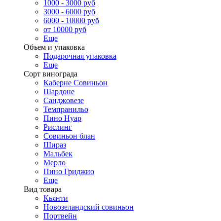
1000 - 3000 руб
3000 - 6000 руб
6000 - 10000 руб
от 10000 руб
Еще
Объем и упаковка
Подарочная упаковка
Еще
Сорт винограда
Каберне Совиньон
Шардоне
Санджовезе
Темпранильо
Пино Нуар
Рислинг
Совиньон блан
Шираз
Мальбек
Мерло
Пино Гриджио
Еще
Вид товара
Кьянти
Новозеландский совиньон
Портвейн