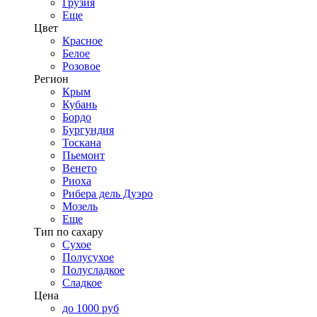
Грузия
Еще
Цвет
Красное
Белое
Розовое
Регион
Крым
Кубань
Бордо
Бургундия
Тоскана
Пьемонт
Венето
Риоха
Рибера дель Дуэро
Мозель
Еще
Тип по сахару
Сухое
Полусухое
Полусладкое
Сладкое
Цена
до 1000 руб