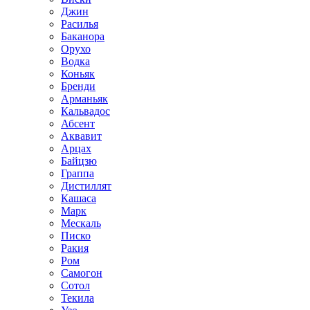
Джин
Расилья
Баканора
Орухо
Водка
Коньяк
Бренди
Арманьяк
Кальвадос
Абсент
Аквавит
Арцах
Байцзю
Граппа
Дистиллят
Кашаса
Марк
Мескаль
Писко
Ракия
Ром
Самогон
Сотол
Текила