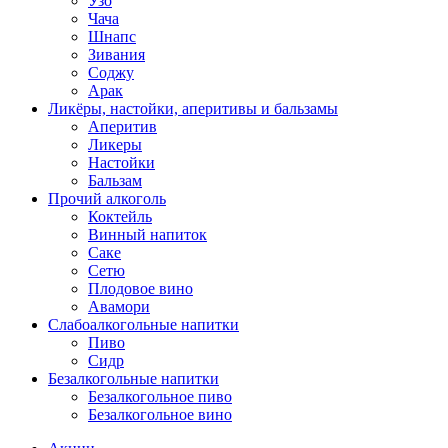
Узо
Чача
Шнапс
Зивания
Соджу
Арак
Ликёры, настойки, аперитивы и бальзамы
Аперитив
Ликеры
Настойки
Бальзам
Прочий алкоголь
Коктейль
Винный напиток
Саке
Сетю
Плодовое вино
Авамори
Слабоалкогольные напитки
Пиво
Сидр
Безалкогольные напитки
Безалкогольное пиво
Безалкогольное вино