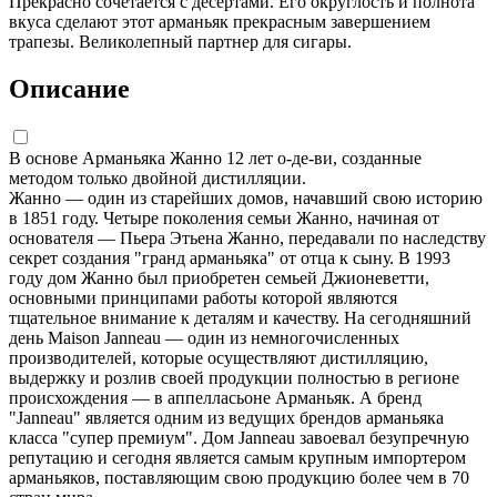
Прекрасно сочетается с десертами. Его округлость и полнота
вкуса сделают этот арманьяк прекрасным завершением
трапезы. Великолепный партнер для сигары.
Описание
В основе Арманьяка Жанно 12 лет о-де-ви, созданные
методом только двойной дистилляции.
Жанно — один из старейших домов, начавший свою историю
в 1851 году. Четыре поколения семьи Жанно, начиная от
основателя — Пьера Этьена Жанно, передавали по наследству
секрет создания "гранд арманьяка" от отца к сыну. В 1993
году дом Жанно был приобретен семьей Джионеветти,
основными принципами работы которой являются
тщательное внимание к деталям и качеству. На сегодняшний
день Maison Janneau — один из немногочисленных
производителей, которые осуществляют дистилляцию,
выдержку и розлив своей продукции полностью в регионе
происхождения — в аппелласьоне Арманьяк. А бренд
"Janneau" является одним из ведущих брендов арманьяка
класса "супер премиум". Дом Janneau завоевал безупречную
репутацию и сегодня является самым крупным импортером
арманьяков, поставляющим свою продукцию более чем в 70