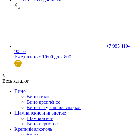
+7 985 410-
90-10
Ежедневно с 10:00 до 23:00
Весь каталог
Вино
Вино тихое
Вино креплёное
Вино натуральное сладкое
Шампанские и игристые
Шампанское
Вино игристое
Крепкий алкоголь
Виски