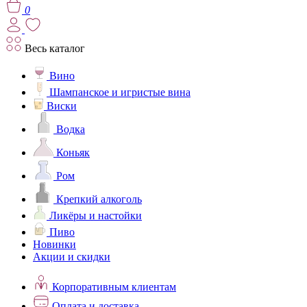
0
Весь каталог
Вино
Шампанское и игристые вина
Виски
Водка
Коньяк
Ром
Крепкий алкоголь
Ликёры и настойки
Пиво
Новинки
Акции и скидки
Корпоративным клиентам
Оплата и доставка