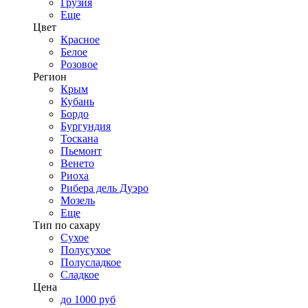
Грузия
Еще
Цвет
Красное
Белое
Розовое
Регион
Крым
Кубань
Бордо
Бургундия
Тоскана
Пьемонт
Венето
Риоха
Рибера дель Дуэро
Мозель
Еще
Тип по сахару
Сухое
Полусухое
Полусладкое
Сладкое
Цена
до 1000 руб