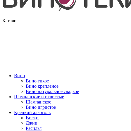
Каталог
Вино
Вино тихое
Вино креплёное
Вино натуральное сладкое
Шампанские и игристые
Шампанское
Вино игристое
Крепкий алкоголь
Виски
Джин
Расилья