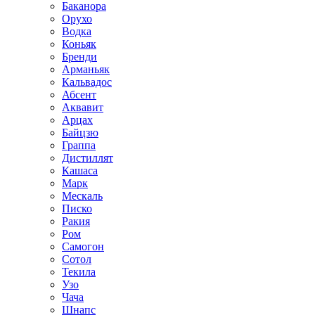
Баканора
Орухо
Водка
Коньяк
Бренди
Арманьяк
Кальвадос
Абсент
Аквавит
Арцах
Байцзю
Граппа
Дистиллят
Кашаса
Марк
Мескаль
Писко
Ракия
Ром
Самогон
Сотол
Текила
Узо
Чача
Шнапс