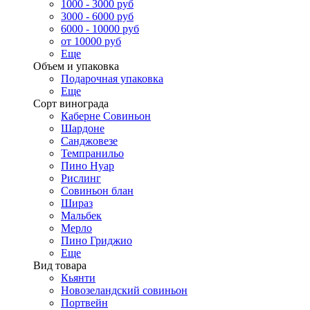
1000 - 3000 руб
3000 - 6000 руб
6000 - 10000 руб
от 10000 руб
Еще
Объем и упаковка
Подарочная упаковка
Еще
Сорт винограда
Каберне Совиньон
Шардоне
Санджовезе
Темпранильо
Пино Нуар
Рислинг
Совиньон блан
Шираз
Мальбек
Мерло
Пино Гриджио
Еще
Вид товара
Кьянти
Новозеландский совиньон
Портвейн