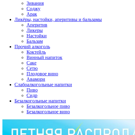
Зивания
Соджу
Арак
Ликёры, настойки, аперитивы и бальзамы
Аперитив
Ликеры
Настойки
Бальзам
Прочий алкоголь
Коктейль
Винный напиток
Саке
Сетю
Плодовое вино
Авамори
Слабоалкогольные напитки
Пиво
Сидр
Безалкогольные напитки
Безалкогольное пиво
Безалкогольное вино