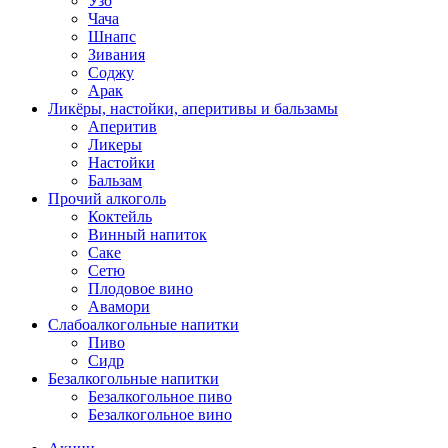
Узо
Чача
Шнапс
Зивания
Соджу
Арак
Ликёры, настойки, аперитивы и бальзамы
Аперитив
Ликеры
Настойки
Бальзам
Прочий алкоголь
Коктейль
Винный напиток
Саке
Сетю
Плодовое вино
Авамори
Слабоалкогольные напитки
Пиво
Сидр
Безалкогольные напитки
Безалкогольное пиво
Безалкогольное вино