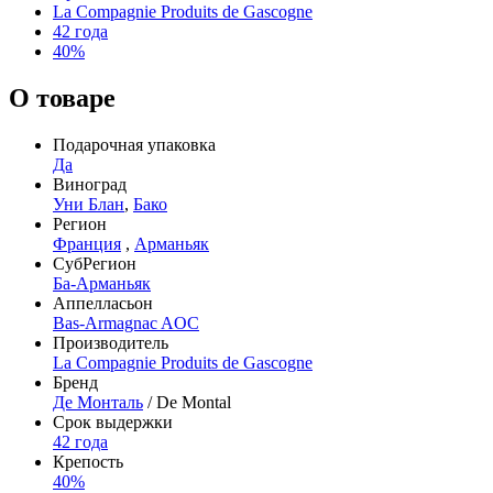
La Compagnie Produits de Gascogne
42 года
40%
О товаре
Подарочная упаковка
Да
Виноград
Уни Блан
,
Бако
Регион
Франция
,
Арманьяк
СубРегион
Ба-Арманьяк
Аппелласьон
Bas-Armagnac AOC
Производитель
La Compagnie Produits de Gascogne
Бренд
Де Монталь
/ De Montal
Срок выдержки
42 года
Крепость
40%