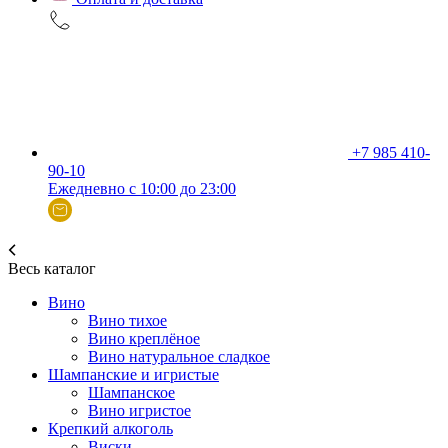
+7 985 410-
90-10
Ежедневно с 10:00 до 23:00
Весь каталог
Вино
Вино тихое
Вино креплёное
Вино натуральное сладкое
Шампанские и игристые
Шампанское
Вино игристое
Крепкий алкоголь
Виски