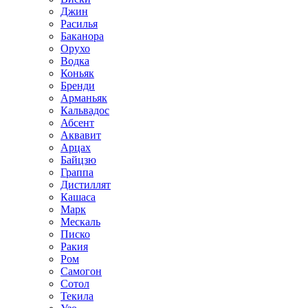
Джин
Расилья
Баканора
Орухо
Водка
Коньяк
Бренди
Арманьяк
Кальвадос
Абсент
Аквавит
Арцах
Байцзю
Граппа
Дистиллят
Кашаса
Марк
Мескаль
Писко
Ракия
Ром
Самогон
Сотол
Текила