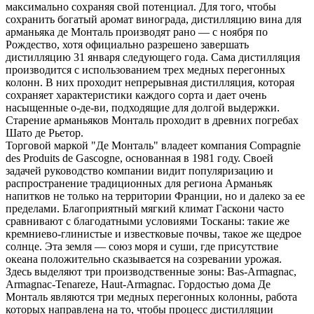
максимально сохраняя свой потенциал. Для того, чтобы
сохранить богатый аромат винограда, дистилляцию вина для
арманьяка де Монталь производят рано — с ноября по
Рождество, хотя официально разрешено завершать
дистилляцию 31 января следующего года. Сама дистилляция
производится с использованием трех медных перегонных
колонн. В них проходит непрерывная дистилляция, которая
сохраняет характеристики каждого сорта и дает очень
насыщенные о-де-ви, подходящие для долгой выдержки.
Старение арманьяков Монталь проходит в древних погребах
Шато де Рьетор.
Торговой маркой "Де Монталь" владеет компания Compagnie
des Produits de Gascogne, основанная в 1981 году. Своей
задачей руководство компании видит популяризацию и
распространение традиционных для региона Арманьяк
напитков не только на территории Франции, но и далеко за ее
пределами. Благоприятный мягкий климат Гаскони часто
сравнивают с благодатными условиями Тосканы: такие же
кремниево-глинистые и известковые почвы, такое же щедрое
солнце. Эта земля — союз моря и суши, где присутствие
океана положительно сказывается на созревании урожая.
Здесь выделяют три производственные зоны: Bas-Armagnac,
Armagnac-Tenareze, Haut-Armagnac. Гордостью дома Де
Монталь являются три медных перегонных колонны, работа
которых направлена на то, чтобы процесс дистилляции