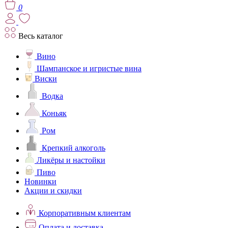
0
Весь каталог
Вино
Шампанское и игристые вина
Виски
Водка
Коньяк
Ром
Крепкий алкоголь
Ликёры и настойки
Пиво
Новинки
Акции и скидки
Корпоративным клиентам
Оплата и доставка