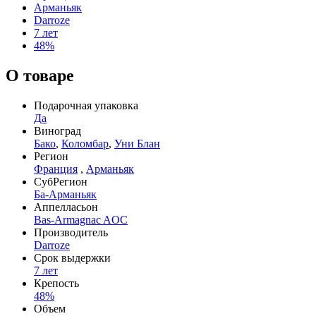
Арманьяк
Darroze
7 лет
48%
О товаре
Подарочная упаковка
Да
Виноград
Бако
,
Коломбар
,
Уни Блан
Регион
Франция
,
Арманьяк
СубРегион
Ба-Арманьяк
Аппелласьон
Bas-Armagnac AOC
Производитель
Darroze
Срок выдержки
7 лет
Крепость
48%
Объем