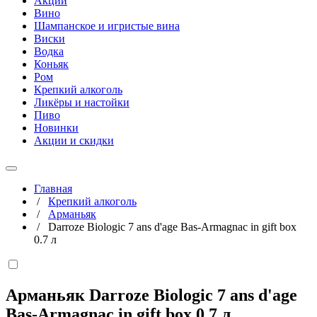
Акции
Вино
Шампанское и игристые вина
Виски
Водка
Коньяк
Ром
Крепкий алкоголь
Ликёры и настойки
Пиво
Новинки
Акции и скидки
Главная
/
Крепкий алкоголь
/
Арманьяк
/
Darroze Biologic 7 ans d'age Bas-Armagnac in gift box
0.7 л
Арманьяк Darroze Biologic 7 ans d'age
Bas-Armagnac in gift box
0,7 л