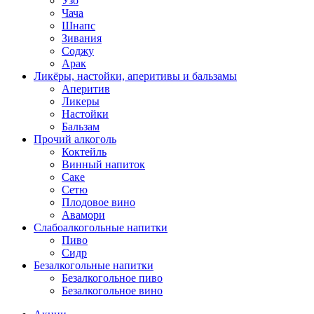
Узо
Чача
Шнапс
Зивания
Соджу
Арак
Ликёры, настойки, аперитивы и бальзамы
Аперитив
Ликеры
Настойки
Бальзам
Прочий алкоголь
Коктейль
Винный напиток
Саке
Сетю
Плодовое вино
Авамори
Слабоалкогольные напитки
Пиво
Сидр
Безалкогольные напитки
Безалкогольное пиво
Безалкогольное вино