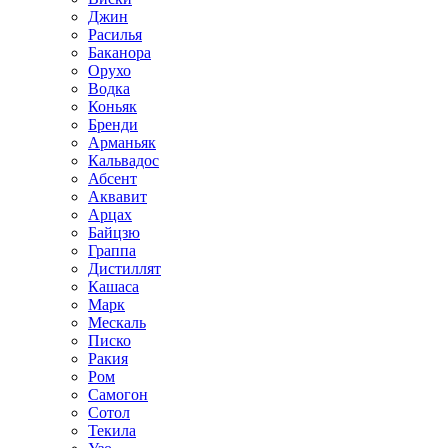
Джин
Расилья
Баканора
Орухо
Водка
Коньяк
Бренди
Арманьяк
Кальвадос
Абсент
Аквавит
Арцах
Байцзю
Граппа
Дистиллят
Кашаса
Марк
Мескаль
Писко
Ракия
Ром
Самогон
Сотол
Текила