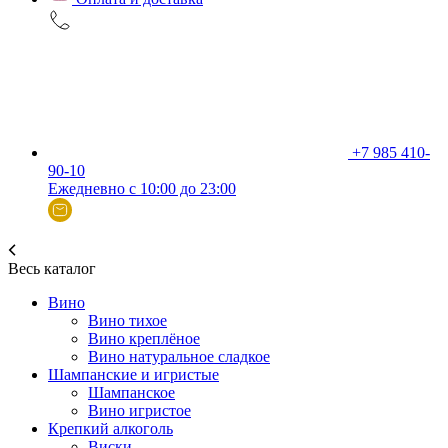
+7 985 410-
90-10
Ежедневно с 10:00 до 23:00
Весь каталог
Вино
Вино тихое
Вино креплёное
Вино натуральное сладкое
Шампанские и игристые
Шампанское
Вино игристое
Крепкий алкоголь
Виски