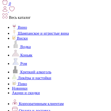
0
Весь каталог
Вино
Шампанское и игристые вина
Виски
Водка
Коньяк
Ром
Крепкий алкоголь
Ликёры и настойки
Пиво
Новинки
Акции и скидки
Корпоративным клиентам
Оплата и доставка