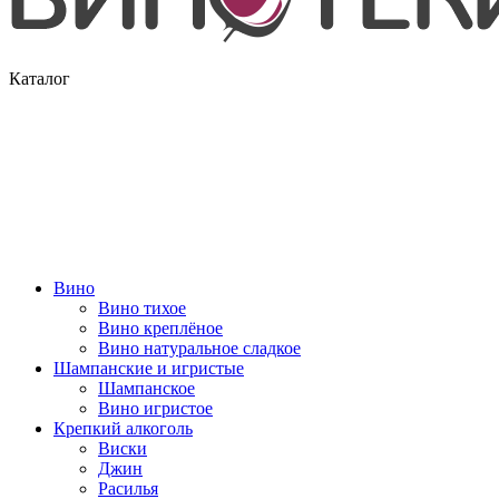
Каталог
Вино
Вино тихое
Вино креплёное
Вино натуральное сладкое
Шампанские и игристые
Шампанское
Вино игристое
Крепкий алкоголь
Виски
Джин
Расилья