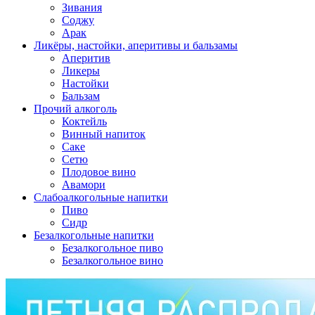
Зивания
Соджу
Арак
Ликёры, настойки, аперитивы и бальзамы
Аперитив
Ликеры
Настойки
Бальзам
Прочий алкоголь
Коктейль
Винный напиток
Саке
Сетю
Плодовое вино
Авамори
Слабоалкогольные напитки
Пиво
Сидр
Безалкогольные напитки
Безалкогольное пиво
Безалкогольное вино