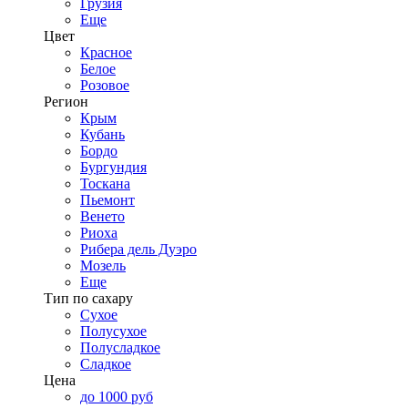
Грузия
Еще
Цвет
Красное
Белое
Розовое
Регион
Крым
Кубань
Бордо
Бургундия
Тоскана
Пьемонт
Венето
Риоха
Рибера дель Дуэро
Мозель
Еще
Тип по сахару
Сухое
Полусухое
Полусладкое
Сладкое
Цена
до 1000 руб