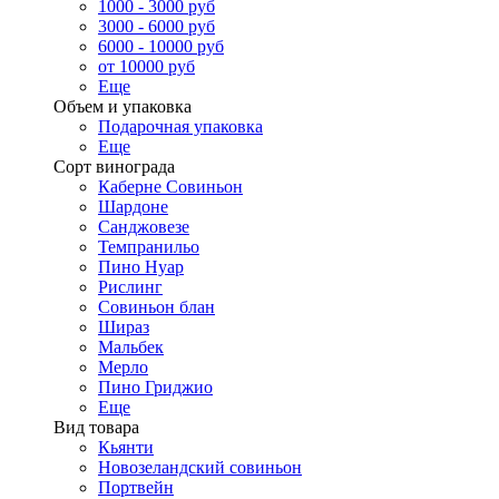
1000 - 3000 руб
3000 - 6000 руб
6000 - 10000 руб
от 10000 руб
Еще
Объем и упаковка
Подарочная упаковка
Еще
Сорт винограда
Каберне Совиньон
Шардоне
Санджовезе
Темпранильо
Пино Нуар
Рислинг
Совиньон блан
Шираз
Мальбек
Мерло
Пино Гриджио
Еще
Вид товара
Кьянти
Новозеландский совиньон
Портвейн