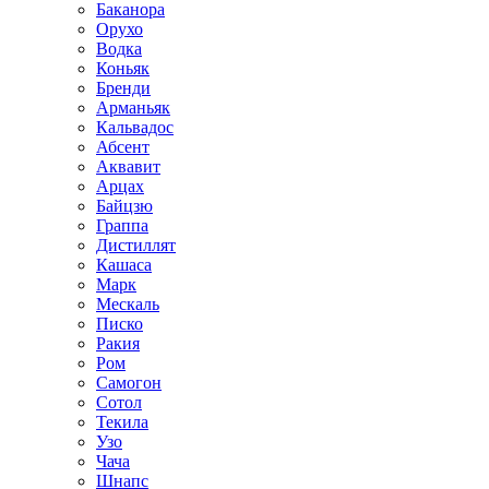
Баканора
Орухо
Водка
Коньяк
Бренди
Арманьяк
Кальвадос
Абсент
Аквавит
Арцах
Байцзю
Граппа
Дистиллят
Кашаса
Марк
Мескаль
Писко
Ракия
Ром
Самогон
Сотол
Текила
Узо
Чача
Шнапс