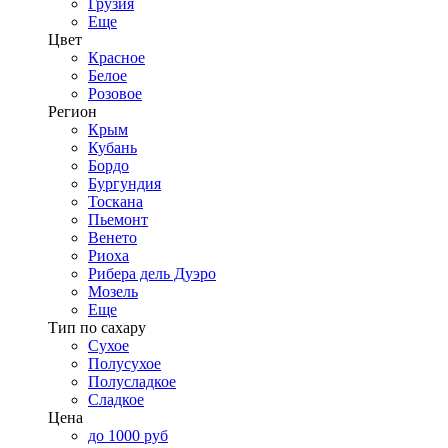
Грузия
Еще
Цвет
Красное
Белое
Розовое
Регион
Крым
Кубань
Бордо
Бургундия
Тоскана
Пьемонт
Венето
Риоха
Рибера дель Дуэро
Мозель
Еще
Тип по сахару
Сухое
Полусухое
Полусладкое
Сладкое
Цена
до 1000 руб