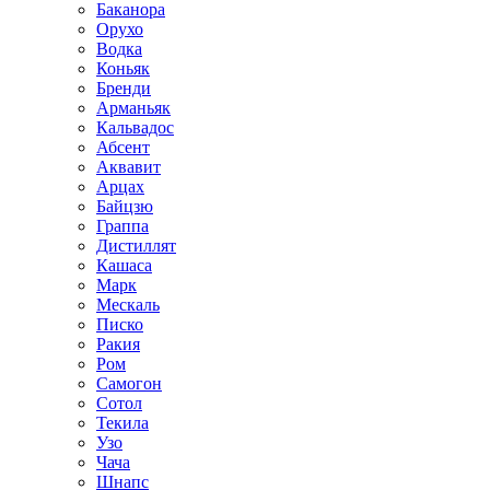
Баканора
Орухо
Водка
Коньяк
Бренди
Арманьяк
Кальвадос
Абсент
Аквавит
Арцах
Байцзю
Граппа
Дистиллят
Кашаса
Марк
Мескаль
Писко
Ракия
Ром
Самогон
Сотол
Текила
Узо
Чача
Шнапс