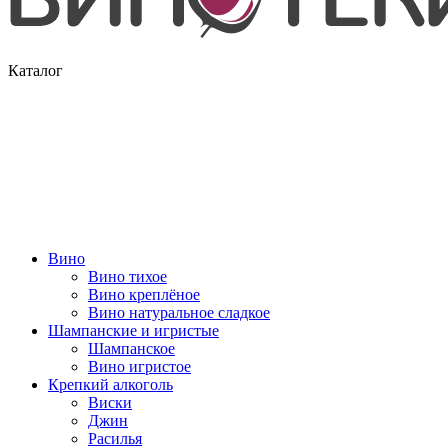
Каталог
Вино
Вино тихое
Вино креплёное
Вино натуральное сладкое
Шампанские и игристые
Шампанское
Вино игристое
Крепкий алкоголь
Виски
Джин
Расилья