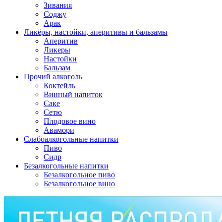
Зивания
Соджу
Арак
Ликёры, настойки, аперитивы и бальзамы
Аперитив
Ликеры
Настойки
Бальзам
Прочий алкоголь
Коктейль
Винный напиток
Саке
Сетю
Плодовое вино
Авамори
Слабоалкогольные напитки
Пиво
Сидр
Безалкогольные напитки
Безалкогольное пиво
Безалкогольное вино