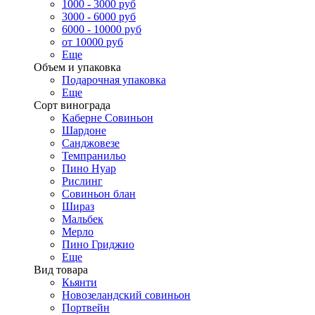
1000 - 3000 руб
3000 - 6000 руб
6000 - 10000 руб
от 10000 руб
Еще
Объем и упаковка
Подарочная упаковка
Еще
Сорт винограда
Каберне Совиньон
Шардоне
Санджовезе
Темпранильо
Пино Нуар
Рислинг
Совиньон блан
Шираз
Мальбек
Мерло
Пино Гриджио
Еще
Вид товара
Кьянти
Новозеландский совиньон
Портвейн