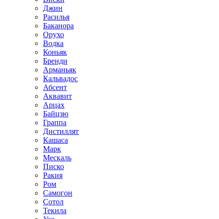
Джин
Расилья
Баканора
Орухо
Водка
Коньяк
Бренди
Арманьяк
Кальвадос
Абсент
Аквавит
Арцах
Байцзю
Граппа
Дистиллят
Кашаса
Марк
Мескаль
Писко
Ракия
Ром
Самогон
Сотол
Текила