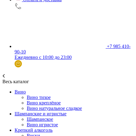
+7 985 410-
90-10
Ежедневно с 10:00 до 23:00
Весь каталог
Вино
Вино тихое
Вино креплёное
Вино натуральное сладкое
Шампанские и игристые
Шампанское
Вино игристое
Крепкий алкоголь
Виски