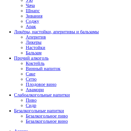
Узо
Чача
Шнапс
Зивания
Соджу
Арак
Ликёры, настойки, аперитивы и бальзамы
Аперитив
Ликеры
Настойки
Бальзам
Прочий алкоголь
Коктейль
Винный напиток
Саке
Сетю
Плодовое вино
Авамори
Слабоалкогольные напитки
Пиво
Сидр
Безалкогольные напитки
Безалкогольное пиво
Безалкогольное вино