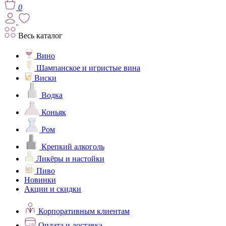
0
Весь каталог
Вино
Шампанское и игристые вина
Виски
Водка
Коньяк
Ром
Крепкий алкоголь
Ликёры и настойки
Пиво
Новинки
Акции и скидки
Корпоративным клиентам
Оплата и доставка