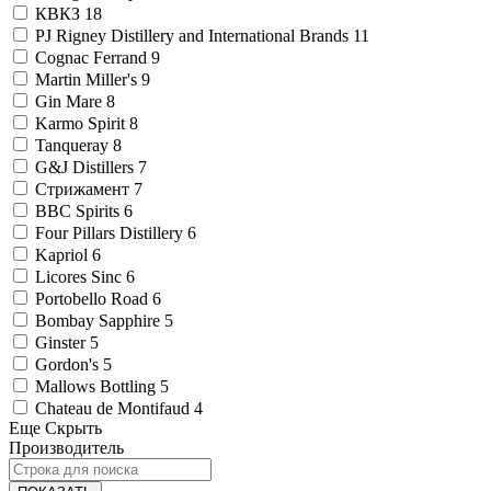
КВКЗ
18
PJ Rigney Distillery and International Brands
11
Cognac Ferrand
9
Martin Miller's
9
Gin Mare
8
Karmo Spirit
8
Tanqueray
8
G&J Distillers
7
Стрижамент
7
BBC Spirits
6
Four Pillars Distillery
6
Kapriol
6
Licores Sinc
6
Portobello Road
6
Bombay Sapphire
5
Ginster
5
Gordon's
5
Mallows Bottling
5
Chateau de Montifaud
4
Еще
Скрыть
Производитель