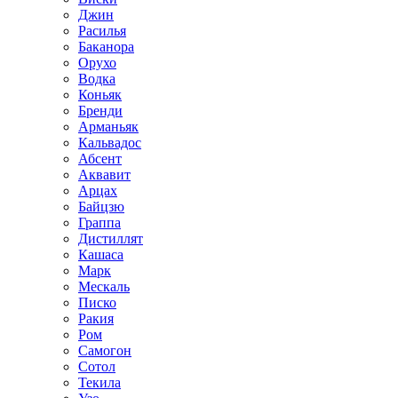
Джин
Расилья
Баканора
Орухо
Водка
Коньяк
Бренди
Арманьяк
Кальвадос
Абсент
Аквавит
Арцах
Байцзю
Граппа
Дистиллят
Кашаса
Марк
Мескаль
Писко
Ракия
Ром
Самогон
Сотол
Текила