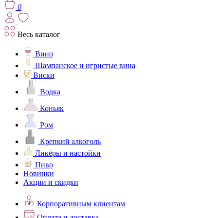
0
Весь каталог
Вино
Шампанское и игристые вина
Виски
Водка
Коньяк
Ром
Крепкий алкоголь
Ликёры и настойки
Пиво
Новинки
Акции и скидки
Корпоративным клиентам
Оплата и доставка