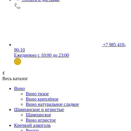
+7 985 410-
90-10
Ежедневно с 10:00 до 23:00
Весь каталог
Вино
Вино тихое
Вино креплёное
Вино натуральное сладкое
Шампанские и игристые
Шампанское
Вино игристое
Крепкий алкоголь
Виски