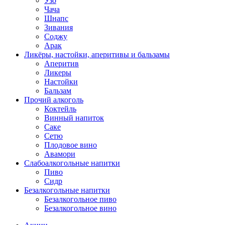
Узо
Чача
Шнапс
Зивания
Соджу
Арак
Ликёры, настойки, аперитивы и бальзамы
Аперитив
Ликеры
Настойки
Бальзам
Прочий алкоголь
Коктейль
Винный напиток
Саке
Сетю
Плодовое вино
Авамори
Слабоалкогольные напитки
Пиво
Сидр
Безалкогольные напитки
Безалкогольное пиво
Безалкогольное вино