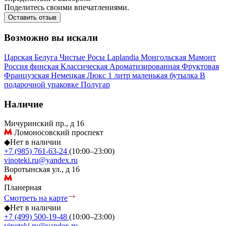
Поделитесь своими впечатлениями.
Оставить отзыв
Возможно вы искали
Царская
Белуга
Чистые Росы
Laplandia
Монгольская
Мамонт
Россия
финская
Классическая
Ароматизированная
Фруктовая
Французская
Немецкая
Люкс
1 литр
маленькая бутылка
В
подарочной упаковке
Полугар
Наличие
Мичуринский пр., д 16
Ломоносовский проспект
◆
Нет в наличии
+7 (985) 761-63-24
(10:00–23:00)
vinoteki.ru@yandex.ru
Воротынская ул., д 16
Планерная
Смотреть на карте
◆
Нет в наличии
+7 (499) 500-19-48
(10:00–23:00)
vinoteki.ru@yandex.ru