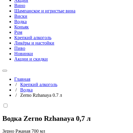
Акции
Вино
Шампанское и игристые вина
Виски
Водка
Коньяк
Ром
Крепкий алкоголь
Ликёры и настойки
Пиво
Новинки
Акции и скидки
Главная
/
Крепкий алкоголь
/
Водка
/
Zerno Rzhanaya 0.7 л
Водка Zerno Rzhanaya
0,7 л
Зерно Ржаная 700 мл