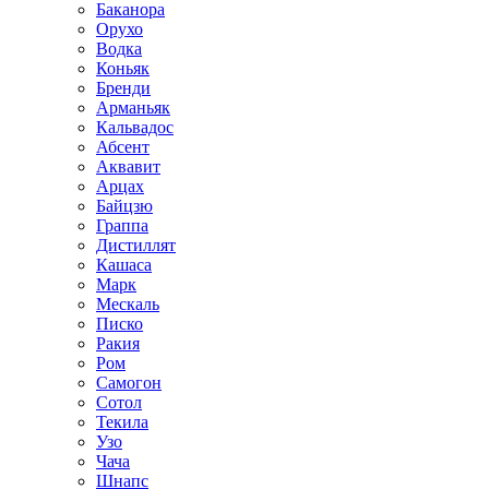
Баканора
Орухо
Водка
Коньяк
Бренди
Арманьяк
Кальвадос
Абсент
Аквавит
Арцах
Байцзю
Граппа
Дистиллят
Кашаса
Марк
Мескаль
Писко
Ракия
Ром
Самогон
Сотол
Текила
Узо
Чача
Шнапс