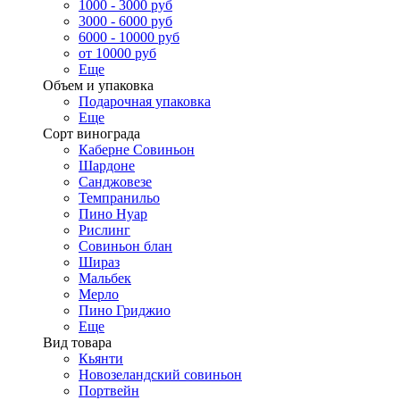
1000 - 3000 руб
3000 - 6000 руб
6000 - 10000 руб
от 10000 руб
Еще
Объем и упаковка
Подарочная упаковка
Еще
Сорт винограда
Каберне Совиньон
Шардоне
Санджовезе
Темпранильо
Пино Нуар
Рислинг
Совиньон блан
Шираз
Мальбек
Мерло
Пино Гриджио
Еще
Вид товара
Кьянти
Новозеландский совиньон
Портвейн