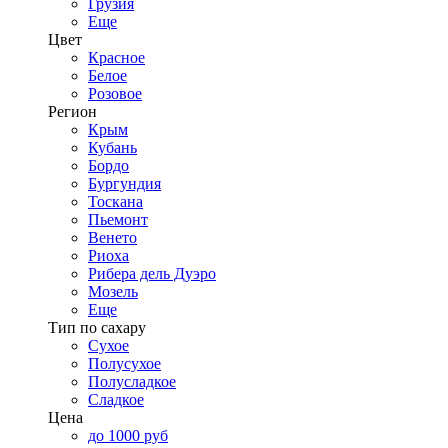
Грузия
Еще
Цвет
Красное
Белое
Розовое
Регион
Крым
Кубань
Бордо
Бургундия
Тоскана
Пьемонт
Венето
Риоха
Рибера дель Дуэро
Мозель
Еще
Тип по сахару
Сухое
Полусухое
Полусладкое
Сладкое
Цена
до 1000 руб