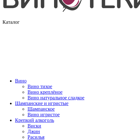
Каталог
Вино
Вино тихое
Вино креплёное
Вино натуральное сладкое
Шампанские и игристые
Шампанское
Вино игристое
Крепкий алкоголь
Виски
Джин
Расилья