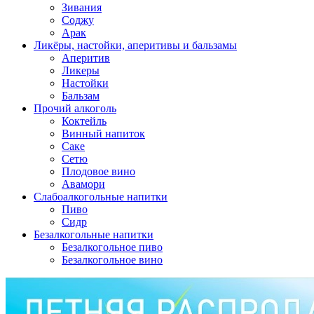
Зивания
Соджу
Арак
Ликёры, настойки, аперитивы и бальзамы
Аперитив
Ликеры
Настойки
Бальзам
Прочий алкоголь
Коктейль
Винный напиток
Саке
Сетю
Плодовое вино
Авамори
Слабоалкогольные напитки
Пиво
Сидр
Безалкогольные напитки
Безалкогольное пиво
Безалкогольное вино