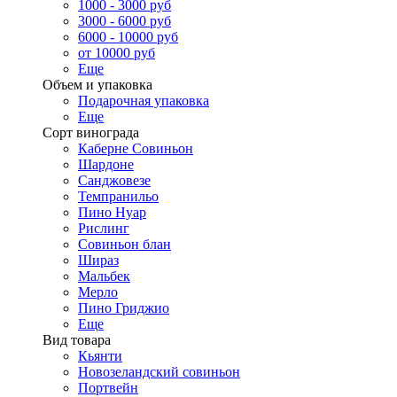
1000 - 3000 руб
3000 - 6000 руб
6000 - 10000 руб
от 10000 руб
Еще
Объем и упаковка
Подарочная упаковка
Еще
Сорт винограда
Каберне Совиньон
Шардоне
Санджовезе
Темпранильо
Пино Нуар
Рислинг
Совиньон блан
Шираз
Мальбек
Мерло
Пино Гриджио
Еще
Вид товара
Кьянти
Новозеландский совиньон
Портвейн