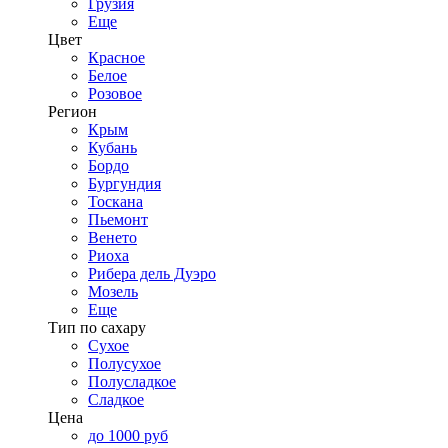
Грузия
Еще
Цвет
Красное
Белое
Розовое
Регион
Крым
Кубань
Бордо
Бургундия
Тоскана
Пьемонт
Венето
Риоха
Рибера дель Дуэро
Мозель
Еще
Тип по сахару
Сухое
Полусухое
Полусладкое
Сладкое
Цена
до 1000 руб