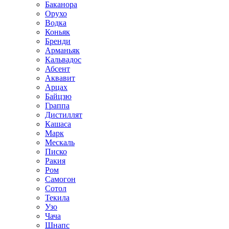
Баканора
Орухо
Водка
Коньяк
Бренди
Арманьяк
Кальвадос
Абсент
Аквавит
Арцах
Байцзю
Граппа
Дистиллят
Кашаса
Марк
Мескаль
Писко
Ракия
Ром
Самогон
Сотол
Текила
Узо
Чача
Шнапс