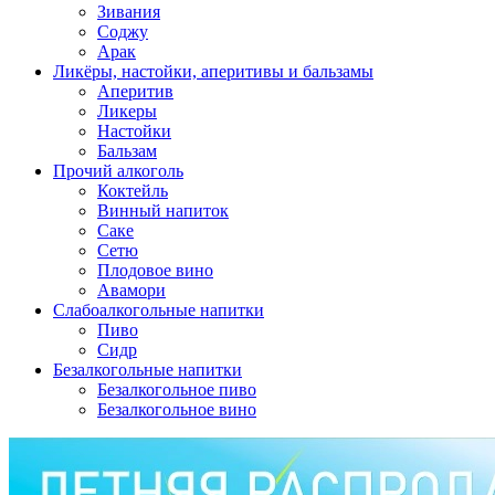
Зивания
Соджу
Арак
Ликёры, настойки, аперитивы и бальзамы
Аперитив
Ликеры
Настойки
Бальзам
Прочий алкоголь
Коктейль
Винный напиток
Саке
Сетю
Плодовое вино
Авамори
Слабоалкогольные напитки
Пиво
Сидр
Безалкогольные напитки
Безалкогольное пиво
Безалкогольное вино