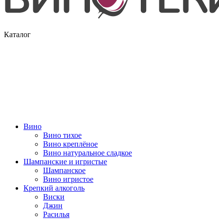
Каталог
Вино
Вино тихое
Вино креплёное
Вино натуральное сладкое
Шампанские и игристые
Шампанское
Вино игристое
Крепкий алкоголь
Виски
Джин
Расилья