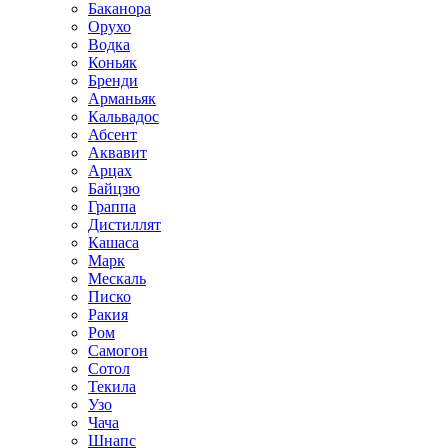
Баканора
Орухо
Водка
Коньяк
Бренди
Арманьяк
Кальвадос
Абсент
Аквавит
Арцах
Байцзю
Граппа
Дистиллят
Кашаса
Марк
Мескаль
Писко
Ракия
Ром
Самогон
Сотол
Текила
Узо
Чача
Шнапс