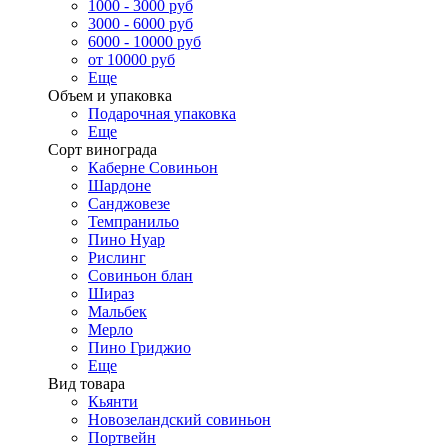
1000 - 3000 руб
3000 - 6000 руб
6000 - 10000 руб
от 10000 руб
Еще
Объем и упаковка
Подарочная упаковка
Еще
Сорт винограда
Каберне Совиньон
Шардоне
Санджовезе
Темпранильо
Пино Нуар
Рислинг
Совиньон блан
Шираз
Мальбек
Мерло
Пино Гриджио
Еще
Вид товара
Кьянти
Новозеландский совиньон
Портвейн