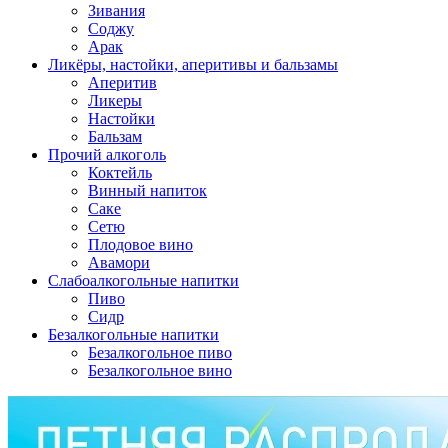
Зивания
Соджу
Арак
Ликёры, настойки, аперитивы и бальзамы
Аперитив
Ликеры
Настойки
Бальзам
Прочий алкоголь
Коктейль
Винный напиток
Саке
Сетю
Плодовое вино
Авамори
Слабоалкогольные напитки
Пиво
Сидр
Безалкогольные напитки
Безалкогольное пиво
Безалкогольное вино