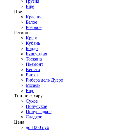
Грузия
Еще
Цвет
Красное
Белое
Розовое
Регион
Крым
Кубань
Бордо
Бургундия
Тоскана
Пьемонт
Венето
Риоха
Рибера дель Дуэро
Мозель
Еще
Тип по сахару
Сухое
Полусухое
Полусладкое
Сладкое
Цена
до 1000 руб