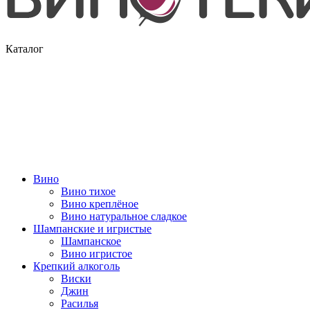
Каталог
Вино
Вино тихое
Вино креплёное
Вино натуральное сладкое
Шампанские и игристые
Шампанское
Вино игристое
Крепкий алкоголь
Виски
Джин
Расилья