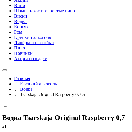
Акции
Вино
Шампанское и игристые вина
Виски
Водка
Коньяк
Ром
Крепкий алкоголь
Ликёры и настойки
Пиво
Новинки
Акции и скидки
Главная
/
Крепкий алкоголь
/
Водка
/
Tsarskaja Original Raspberry 0.7 л
Водка Tsarskaja Original Raspberry
0,7
л