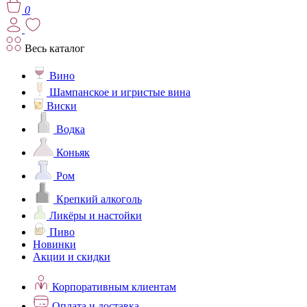
0
Весь каталог
Вино
Шампанское и игристые вина
Виски
Водка
Коньяк
Ром
Крепкий алкоголь
Ликёры и настойки
Пиво
Новинки
Акции и скидки
Корпоративным клиентам
Оплата и доставка