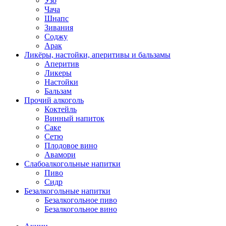
Узо
Чача
Шнапс
Зивания
Соджу
Арак
Ликёры, настойки, аперитивы и бальзамы
Аперитив
Ликеры
Настойки
Бальзам
Прочий алкоголь
Коктейль
Винный напиток
Саке
Сетю
Плодовое вино
Авамори
Слабоалкогольные напитки
Пиво
Сидр
Безалкогольные напитки
Безалкогольное пиво
Безалкогольное вино