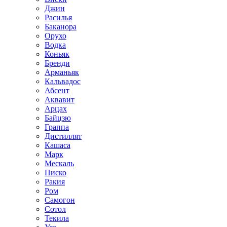
Джин
Расилья
Баканора
Орухо
Водка
Коньяк
Бренди
Арманьяк
Кальвадос
Абсент
Аквавит
Арцах
Байцзю
Граппа
Дистиллят
Кашаса
Марк
Мескаль
Писко
Ракия
Ром
Самогон
Сотол
Текила