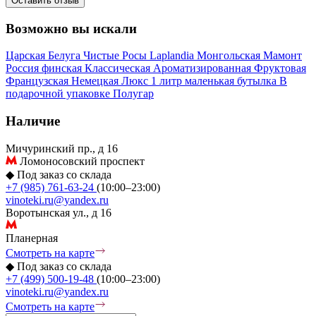
Оставить отзыв
Возможно вы искали
Царская
Белуга
Чистые Росы
Laplandia
Монгольская
Мамонт
Россия
финская
Классическая
Ароматизированная
Фруктовая
Французская
Немецкая
Люкс
1 литр
маленькая бутылка
В
подарочной упаковке
Полугар
Наличие
Мичуринский пр., д 16
Ломоносовский проспект
◆
Под заказ со склада
+7 (985) 761-63-24
(10:00–23:00)
vinoteki.ru@yandex.ru
Воротынская ул., д 16
Планерная
Смотреть на карте
◆
Под заказ со склада
+7 (499) 500-19-48
(10:00–23:00)
vinoteki.ru@yandex.ru
Смотреть на карте