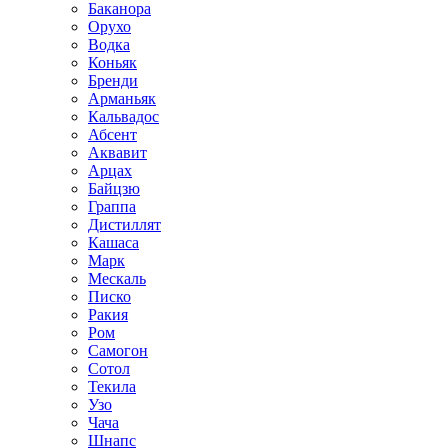
Баканора
Орухо
Водка
Коньяк
Бренди
Арманьяк
Кальвадос
Абсент
Аквавит
Арцах
Байцзю
Граппа
Дистиллят
Кашаса
Марк
Мескаль
Писко
Ракия
Ром
Самогон
Сотол
Текила
Узо
Чача
Шнапс