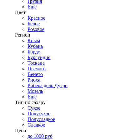
Грузия
Еще
Цвет
Красное
Белое
Розовое
Регион
Крым
Кубань
Бордо
Бургундия
Тоскана
Пьемонт
Венето
Риоха
Рибера дель Дуэро
Мозель
Еще
Тип по сахару
Сухое
Полусухое
Полусладкое
Сладкое
Цена
до 1000 руб