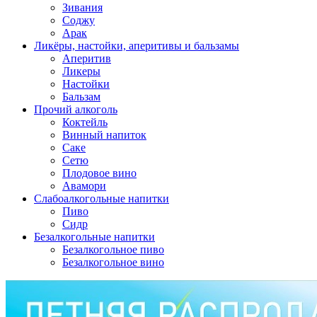
Зивания
Соджу
Арак
Ликёры, настойки, аперитивы и бальзамы
Аперитив
Ликеры
Настойки
Бальзам
Прочий алкоголь
Коктейль
Винный напиток
Саке
Сетю
Плодовое вино
Авамори
Слабоалкогольные напитки
Пиво
Сидр
Безалкогольные напитки
Безалкогольное пиво
Безалкогольное вино