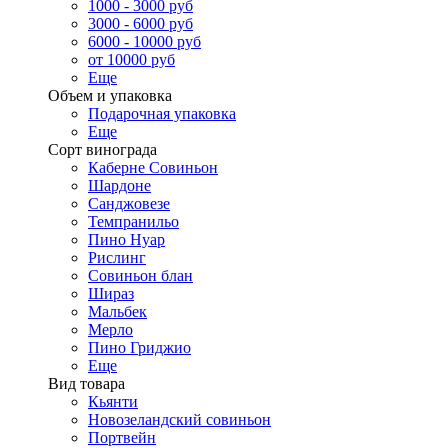
1000 - 3000 руб
3000 - 6000 руб
6000 - 10000 руб
от 10000 руб
Еще
Объем и упаковка
Подарочная упаковка
Еще
Сорт винограда
Каберне Совиньон
Шардоне
Санджовезе
Темпранильо
Пино Нуар
Рислинг
Совиньон блан
Шираз
Мальбек
Мерло
Пино Гриджио
Еще
Вид товара
Кьянти
Новозеландский совиньон
Портвейн