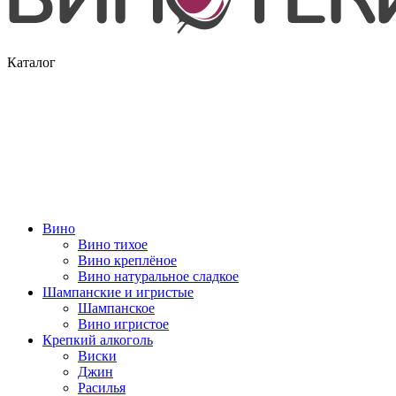
Каталог
Вино
Вино тихое
Вино креплёное
Вино натуральное сладкое
Шампанские и игристые
Шампанское
Вино игристое
Крепкий алкоголь
Виски
Джин
Расилья