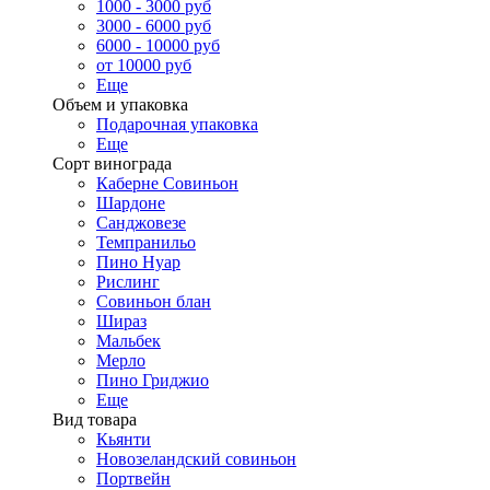
1000 - 3000 руб
3000 - 6000 руб
6000 - 10000 руб
от 10000 руб
Еще
Объем и упаковка
Подарочная упаковка
Еще
Сорт винограда
Каберне Совиньон
Шардоне
Санджовезе
Темпранильо
Пино Нуар
Рислинг
Совиньон блан
Шираз
Мальбек
Мерло
Пино Гриджио
Еще
Вид товара
Кьянти
Новозеландский совиньон
Портвейн