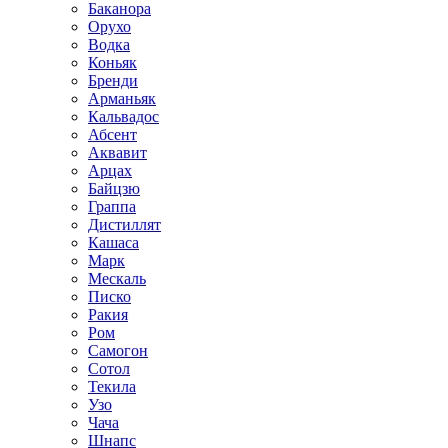
Баканора
Орухо
Водка
Коньяк
Бренди
Арманьяк
Кальвадос
Абсент
Аквавит
Арцах
Байцзю
Граппа
Дистиллят
Кашаса
Марк
Мескаль
Писко
Ракия
Ром
Самогон
Сотол
Текила
Узо
Чача
Шнапс