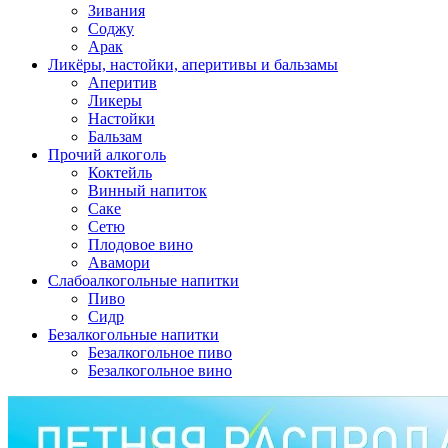
Зивания
Соджу
Арак
Ликёры, настойки, аперитивы и бальзамы
Аперитив
Ликеры
Настойки
Бальзам
Прочий алкоголь
Коктейль
Винный напиток
Саке
Сетю
Плодовое вино
Авамори
Слабоалкогольные напитки
Пиво
Сидр
Безалкогольные напитки
Безалкогольное пиво
Безалкогольное вино