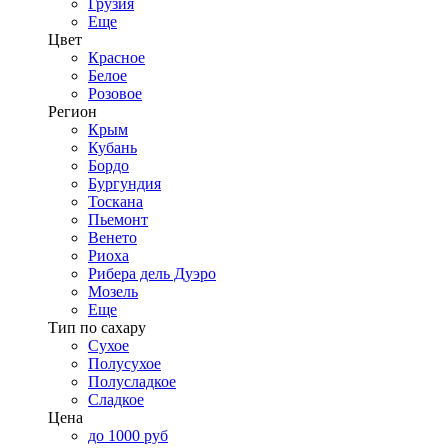
Грузия
Еще
Цвет
Красное
Белое
Розовое
Регион
Крым
Кубань
Бордо
Бургундия
Тоскана
Пьемонт
Венето
Риоха
Рибера дель Дуэро
Мозель
Еще
Тип по сахару
Сухое
Полусухое
Полусладкое
Сладкое
Цена
до 1000 руб