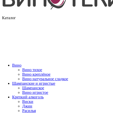
Каталог
Вино
Вино тихое
Вино креплёное
Вино натуральное сладкое
Шампанские и игристые
Шампанское
Вино игристое
Крепкий алкоголь
Виски
Джин
Расилья