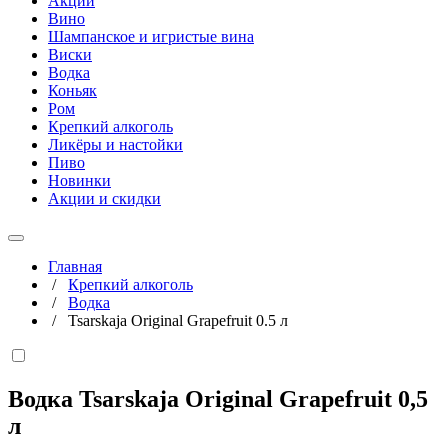
Акции
Вино
Шампанское и игристые вина
Виски
Водка
Коньяк
Ром
Крепкий алкоголь
Ликёры и настойки
Пиво
Новинки
Акции и скидки
Главная
/
Крепкий алкоголь
/
Водка
/
Tsarskaja Original Grapefruit 0.5 л
Водка Tsarskaja Original Grapefruit
0,5
л