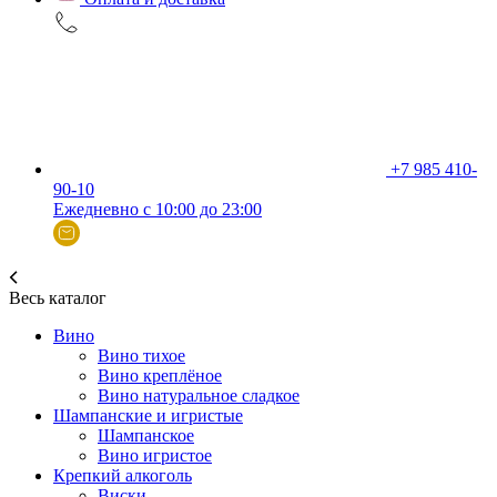
+7 985 410-
90-10
Ежедневно с 10:00 до 23:00
Весь каталог
Вино
Вино тихое
Вино креплёное
Вино натуральное сладкое
Шампанские и игристые
Шампанское
Вино игристое
Крепкий алкоголь
Виски