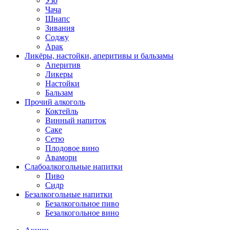
Узо
Чача
Шнапс
Зивания
Соджу
Арак
Ликёры, настойки, аперитивы и бальзамы
Аперитив
Ликеры
Настойки
Бальзам
Прочий алкоголь
Коктейль
Винный напиток
Саке
Сетю
Плодовое вино
Авамори
Слабоалкогольные напитки
Пиво
Сидр
Безалкогольные напитки
Безалкогольное пиво
Безалкогольное вино