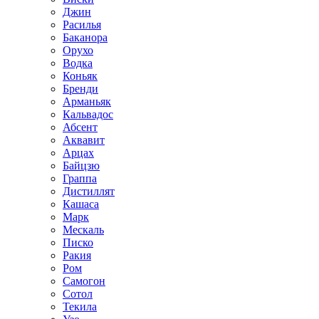
Джин
Расилья
Баканора
Орухо
Водка
Коньяк
Бренди
Арманьяк
Кальвадос
Абсент
Аквавит
Арцах
Байцзю
Граппа
Дистиллят
Кашаса
Марк
Мескаль
Писко
Ракия
Ром
Самогон
Сотол
Текила