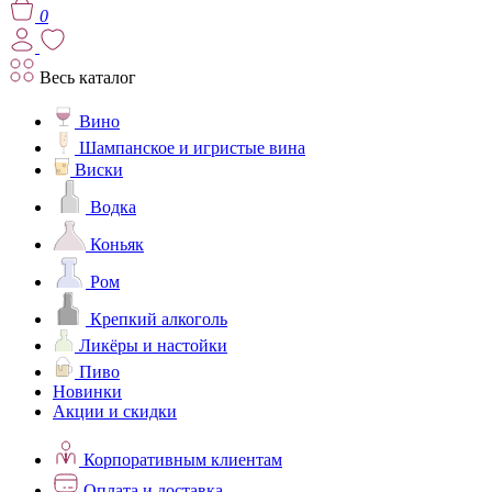
0
Весь каталог
Вино
Шампанское и игристые вина
Виски
Водка
Коньяк
Ром
Крепкий алкоголь
Ликёры и настойки
Пиво
Новинки
Акции и скидки
Корпоративным клиентам
Оплата и доставка