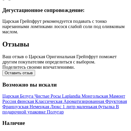
Дегустационное сопровождение:
Царская Грейпфрут рекомендуется подавать с тонко
нарезанными ломтиками лосося слабой соли под оливковым
маслом.​
Отзывы
Ваш отзыв о Царская Оригинальная Грейпфрут поможет
другим покупателям определиться с выбором.
Поделитесь своими впечатлениями.
Оставить отзыв
Возможно вы искали
Царская
Белуга
Чистые Росы
Laplandia
Монгольская
Мамонт
Россия
финская
Классическая
Ароматизированная
Фруктовая
Французская
Немецкая
Люкс
1 литр
маленькая бутылка
В
подарочной упаковке
Полугар
Наличие