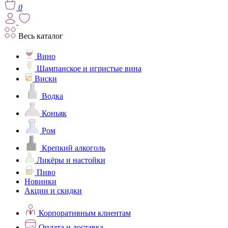
0
Весь каталог
Вино
Шампанское и игристые вина
Виски
Водка
Коньяк
Ром
Крепкий алкоголь
Ликёры и настойки
Пиво
Новинки
Акции и скидки
Корпоративным клиентам
Оплата и доставка