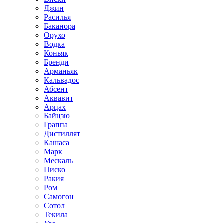
Джин
Расилья
Баканора
Орухо
Водка
Коньяк
Бренди
Арманьяк
Кальвадос
Абсент
Аквавит
Арцах
Байцзю
Граппа
Дистиллят
Кашаса
Марк
Мескаль
Писко
Ракия
Ром
Самогон
Сотол
Текила