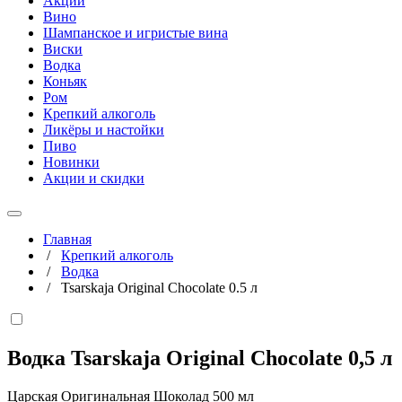
Акции
Вино
Шампанское и игристые вина
Виски
Водка
Коньяк
Ром
Крепкий алкоголь
Ликёры и настойки
Пиво
Новинки
Акции и скидки
Главная
/
Крепкий алкоголь
/
Водка
/
Tsarskaja Original Chocolate 0.5 л
Водка Tsarskaja Original Chocolate
0,5 л
Царская Оригинальная Шоколад 500 мл