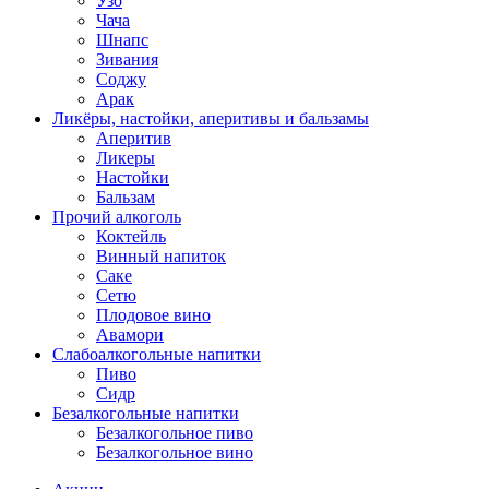
Узо
Чача
Шнапс
Зивания
Соджу
Арак
Ликёры, настойки, аперитивы и бальзамы
Аперитив
Ликеры
Настойки
Бальзам
Прочий алкоголь
Коктейль
Винный напиток
Саке
Сетю
Плодовое вино
Авамори
Слабоалкогольные напитки
Пиво
Сидр
Безалкогольные напитки
Безалкогольное пиво
Безалкогольное вино