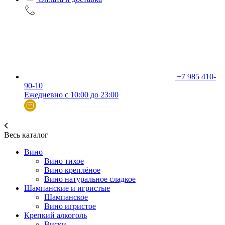
+7 985 410-
90-10
Ежедневно с 10:00 до 23:00
Весь каталог
Вино
Вино тихое
Вино креплёное
Вино натуральное сладкое
Шампанские и игристые
Шампанское
Вино игристое
Крепкий алкоголь
Виски