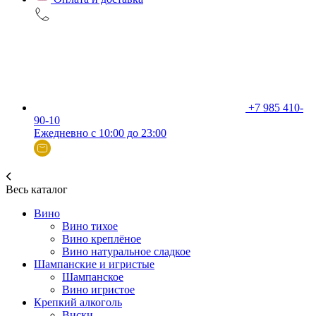
+7 985 410-
90-10
Ежедневно с 10:00 до 23:00
Весь каталог
Вино
Вино тихое
Вино креплёное
Вино натуральное сладкое
Шампанские и игристые
Шампанское
Вино игристое
Крепкий алкоголь
Виски