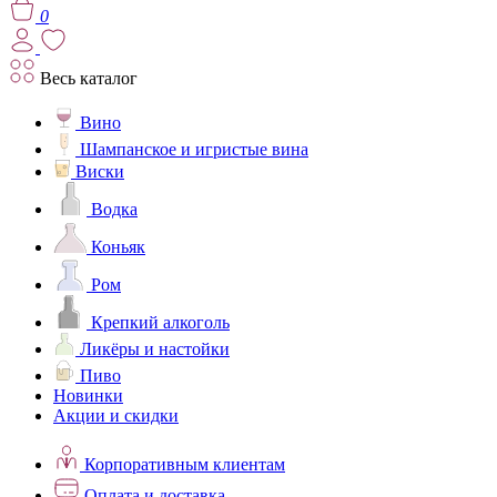
0
Весь каталог
Вино
Шампанское и игристые вина
Виски
Водка
Коньяк
Ром
Крепкий алкоголь
Ликёры и настойки
Пиво
Новинки
Акции и скидки
Корпоративным клиентам
Оплата и доставка