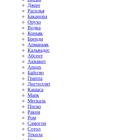
Джин
Расилья
Баканора
Орухо
Водка
Коньяк
Бренди
Арманьяк
Кальвадос
Абсент
Аквавит
Арцах
Байцзю
Граппа
Дистиллят
Кашаса
Марк
Мескаль
Писко
Ракия
Ром
Самогон
Сотол
Текила