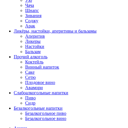
Узо
Чача
Шнапс
Зивания
Соджу
Арак
Ликёры, настойки, аперитивы и бальзамы
Аперитив
Ликеры
Настойки
Бальзам
Прочий алкоголь
Коктейль
Винный напиток
Саке
Сетю
Плодовое вино
Авамори
Слабоалкогольные напитки
Пиво
Сидр
Безалкогольные напитки
Безалкогольное пиво
Безалкогольное вино