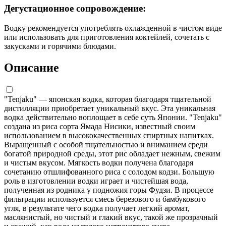
Дегустационное сопровождение:
Водку рекомендуется употреблять охлажденной в чистом виде
или использовать для приготовления коктейлей, сочетать с
закусками и горячими блюдами.
Описание
"Tenjaku" — японская водка, которая благодаря тщательной
дистилляции приобретает уникальный вкус. Эта уникальная
водка действительно воплощает в себе суть Японии. "Tenjaku"
создана из риса сорта Ямада Нисики, известный своим
использованием в высококачественных спиртных напитках.
Выращенный с особой тщательностью и вниманием среди
богатой природной среды, этот рис обладает нежным, свежим
и чистым вкусом. Мягкость водки получена благодаря
сочетанию отшлифованного риса с солодом кодзи. Большую
роль в изготовлении водки играет и чистейшая вода,
полученная из родника у подножия горы Фудзи. В процессе
фильтрации используется смесь березового и бамбукового
угля, в результате чего водка получает легкий аромат,
маслянистый, но чистый и глакий вкус, такой же прозрачный