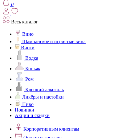
0
Весь каталог
Вино
Шампанское и игристые вина
Виски
Водка
Коньяк
Ром
Крепкий алкоголь
Ликёры и настойки
Пиво
Новинки
Акции и скидки
Корпоративным клиентам
Оплата и доставка