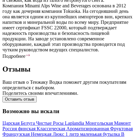
и свежий, как вода из талого нетронутого снега.
Компания Minami Alps Wine and Beverages основана в 2012
году как дочерняя компания Tokuoka. На сегодняшний день
она является одним из крупнейших импортеров вин, крепких
напитков и минеральной воды по всему миру. Предприятие
имеет сертификат FSSC 22000, который подтверждает
надежность производства и безопасность пищевой
продукции. На заводе установлено современное
оборудование, каждый этап производства проводится под
чутким руководством ведущих специалистов.
Подробнее
Отзывы
Ваш отзыв о Тенжаку Водка поможет другим покупателям
определиться с выбором.
Поделитесь своими впечатлениями.
Оставить отзыв
Возможно вы искали
Царская
Белуга
Чистые Росы
Laplandia
Монгольская
Мамонт
Россия
финская
Классическая
Ароматизированная
Фруктовая
Французская
Немецкая
Люкс
1 литр
маленькая бутылка
В