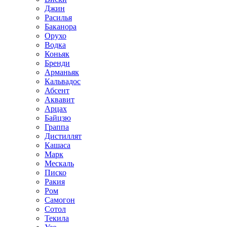
Джин
Расилья
Баканора
Орухо
Водка
Коньяк
Бренди
Арманьяк
Кальвадос
Абсент
Аквавит
Арцах
Байцзю
Граппа
Дистиллят
Кашаса
Марк
Мескаль
Писко
Ракия
Ром
Самогон
Сотол
Текила