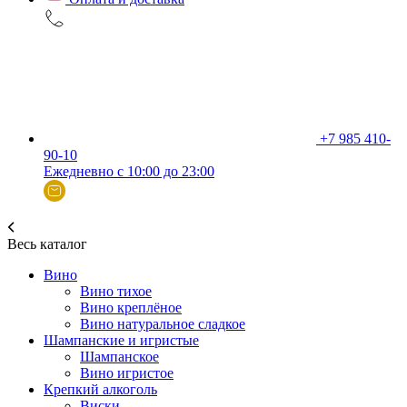
+7 985 410-
90-10
Ежедневно с 10:00 до 23:00
Весь каталог
Вино
Вино тихое
Вино креплёное
Вино натуральное сладкое
Шампанские и игристые
Шампанское
Вино игристое
Крепкий алкоголь
Виски