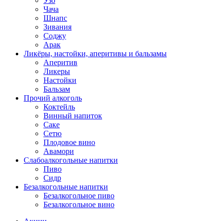
Узо
Чача
Шнапс
Зивания
Соджу
Арак
Ликёры, настойки, аперитивы и бальзамы
Аперитив
Ликеры
Настойки
Бальзам
Прочий алкоголь
Коктейль
Винный напиток
Саке
Сетю
Плодовое вино
Авамори
Слабоалкогольные напитки
Пиво
Сидр
Безалкогольные напитки
Безалкогольное пиво
Безалкогольное вино