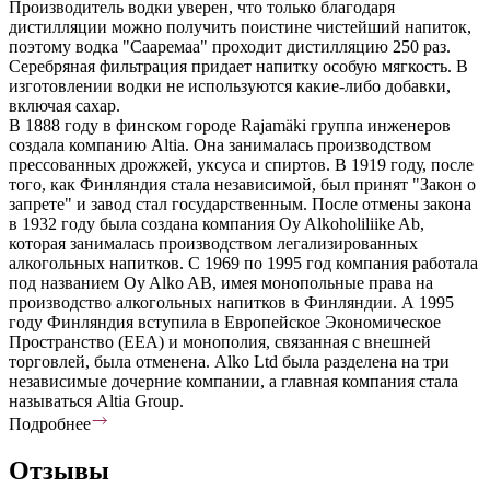
Производитель водки уверен, что только благодаря
дистилляции можно получить поистине чистейший напиток,
поэтому водка "Сааремаа" проходит дистилляцию 250 раз.
Серебряная фильтрация придает напитку особую мягкость. В
изготовлении водки не используются какие-либо добавки,
включая сахар.
В 1888 году в финском городе Rajamäki группа инженеров
создала компанию Altia. Она занималась производством
прессованных дрожжей, уксуса и спиртов. В 1919 году, после
того, как Финляндия стала независимой, был принят "Закон о
запрете" и завод стал государственным. После отмены закона
в 1932 году была создана компания Oy Alkoholiliike Ab,
которая занималась производством легализированных
алкогольных напитков. С 1969 по 1995 год компания работала
под названием Oy Alko AB, имея монопольные права на
производство алкогольных напитков в Финляндии. А 1995
году Финляндия вступила в Европейское Экономическое
Пространство (EEA) и монополия, связанная с внешней
торговлей, была отменена. Alko Ltd была разделена на три
независимые дочерние компании, а главная компания стала
называться Altia Group.
Подробнее
Отзывы