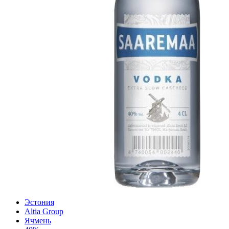
Эстония
Altia Group
Ячмень