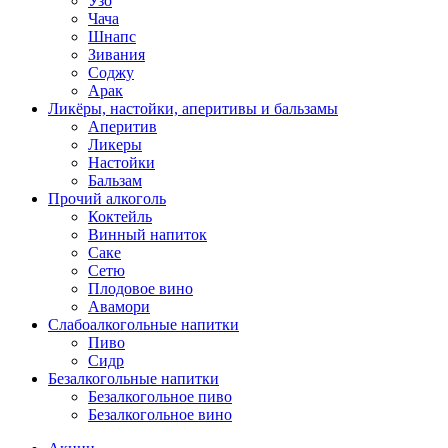
Узо
Чача
Шнапс
Зивания
Соджу
Арак
Ликёры, настойки, аперитивы и бальзамы
Аперитив
Ликеры
Настойки
Бальзам
Прочий алкоголь
Коктейль
Винный напиток
Саке
Сетю
Плодовое вино
Авамори
Слабоалкогольные напитки
Пиво
Сидр
Безалкогольные напитки
Безалкогольное пиво
Безалкогольное вино