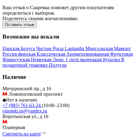
Ваш отзыв о Сааремаа поможет другим покупателям
определиться с выбором.
Поделитесь своими впечатлениями.
Оставить отзыв
Возможно вы искали
Царская
Белуга
Чистые Росы
Laplandia
Монгольская
Мамонт
Россия
финская
Классическая
Ароматизированная
Фруктовая
Французская
Немецкая
Люкс
1 литр
маленькая бутылка
В
подарочной упаковке
Полугар
Наличие
Мичуринский пр., д 16
Ломоносовский проспект
◆
Нет в наличии
+7 (985) 761-63-24
(10:00–23:00)
vinoteki.ru@yandex.ru
Воротынская ул., д 16
Планерная
Смотреть на карте