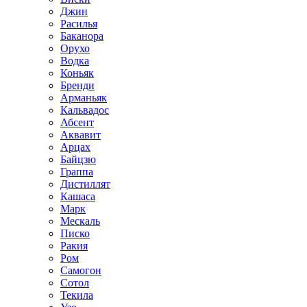
Джин
Расилья
Баканора
Орухо
Водка
Коньяк
Бренди
Арманьяк
Кальвадос
Абсент
Аквавит
Арцах
Байцзю
Граппа
Дистиллят
Кашаса
Марк
Мескаль
Писко
Ракия
Ром
Самогон
Сотол
Текила