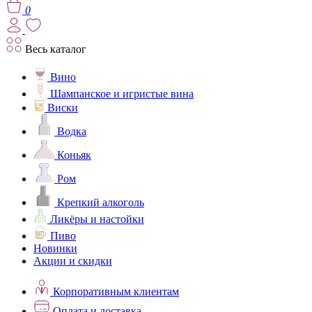
0
Весь каталог
Вино
Шампанское и игристые вина
Виски
Водка
Коньяк
Ром
Крепкий алкоголь
Ликёры и настойки
Пиво
Новинки
Акции и скидки
Корпоративным клиентам
Оплата и доставка