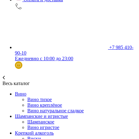
+7 985 410-
90-10
Ежедневно с 10:00 до 23:00
Весь каталог
Вино
Вино тихое
Вино креплёное
Вино натуральное сладкое
Шампанские и игристые
Шампанское
Вино игристое
Крепкий алкоголь
Виски