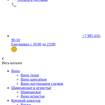
+7 985 410-
90-10
Ежедневно с 10:00 до 23:00
Весь каталог
Вино
Вино тихое
Вино креплёное
Вино натуральное сладкое
Шампанские и игристые
Шампанское
Вино игристое
Крепкий алкоголь
Виски