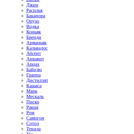
Джин
Расилья
Баканора
Орухо
Водка
Коньяк
Бренди
Арманьяк
Кальвадос
Абсент
Аквавит
Арцах
Байцзю
Граппа
Дистиллят
Кашаса
Марк
Мескаль
Писко
Ракия
Ром
Самогон
Сотол
Текила