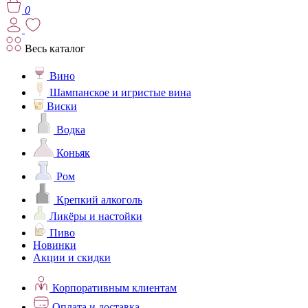
0
Весь каталог
Вино
Шампанское и игристые вина
Виски
Водка
Коньяк
Ром
Крепкий алкоголь
Ликёры и настойки
Пиво
Новинки
Акции и скидки
Корпоративным клиентам
Оплата и доставка