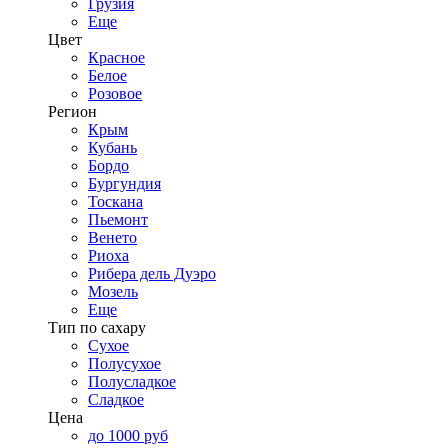
Грузия
Еще
Цвет
Красное
Белое
Розовое
Регион
Крым
Кубань
Бордо
Бургундия
Тоскана
Пьемонт
Венето
Риоха
Рибера дель Дуэро
Мозель
Еще
Тип по сахару
Сухое
Полусухое
Полусладкое
Сладкое
Цена
до 1000 руб