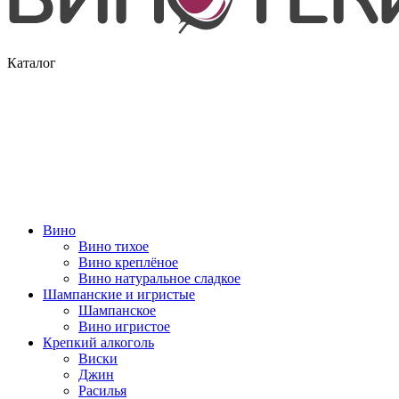
Каталог
Вино
Вино тихое
Вино креплёное
Вино натуральное сладкое
Шампанские и игристые
Шампанское
Вино игристое
Крепкий алкоголь
Виски
Джин
Расилья