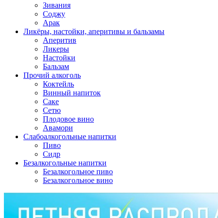
Зивания
Соджу
Арак
Ликёры, настойки, аперитивы и бальзамы
Аперитив
Ликеры
Настойки
Бальзам
Прочий алкоголь
Коктейль
Винный напиток
Саке
Сетю
Плодовое вино
Авамори
Слабоалкогольные напитки
Пиво
Сидр
Безалкогольные напитки
Безалкогольное пиво
Безалкогольное вино