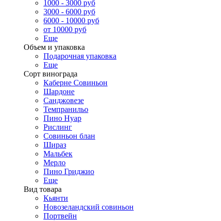
1000 - 3000 руб
3000 - 6000 руб
6000 - 10000 руб
от 10000 руб
Еще
Объем и упаковка
Подарочная упаковка
Еще
Сорт винограда
Каберне Совиньон
Шардоне
Санджовезе
Темпранильо
Пино Нуар
Рислинг
Совиньон блан
Шираз
Мальбек
Мерло
Пино Гриджио
Еще
Вид товара
Кьянти
Новозеландский совиньон
Портвейн