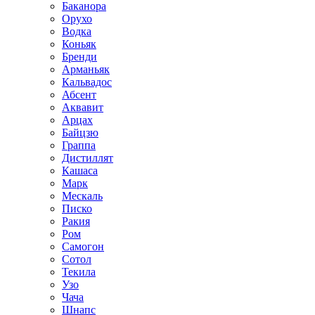
Баканора
Орухо
Водка
Коньяк
Бренди
Арманьяк
Кальвадос
Абсент
Аквавит
Арцах
Байцзю
Граппа
Дистиллят
Кашаса
Марк
Мескаль
Писко
Ракия
Ром
Самогон
Сотол
Текила
Узо
Чача
Шнапс