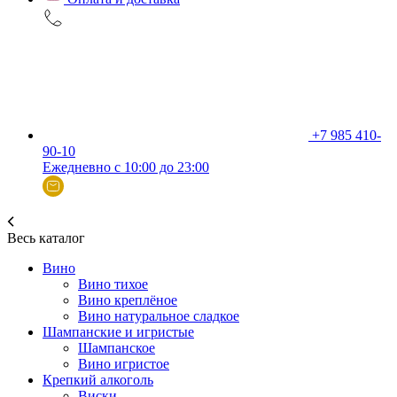
+7 985 410-
90-10
Ежедневно с 10:00 до 23:00
Весь каталог
Вино
Вино тихое
Вино креплёное
Вино натуральное сладкое
Шампанские и игристые
Шампанское
Вино игристое
Крепкий алкоголь
Виски