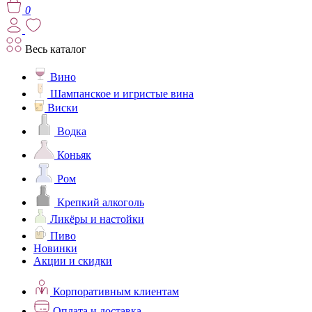
0
Весь каталог
Вино
Шампанское и игристые вина
Виски
Водка
Коньяк
Ром
Крепкий алкоголь
Ликёры и настойки
Пиво
Новинки
Акции и скидки
Корпоративным клиентам
Оплата и доставка