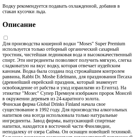
Водку рекомендуется подавать охлажденной, добавив в
стакан кусочки льда.
Описание
Для производства кошерной водки "Moses" Super Premium
используется только отборный органический сахарный
тростник, чистейшая ледниковая вода и высококачественный
спирт. Эти ингредиенты позволяют получить мягкую, слегка
сладковатую на вкус водку, которая отвечает иудейским
канонам. Водка была создана под строжайшим контролем
раввина, Rabbi Dr. Moshe Edelmann, для празднования Песаха
(древнейший еврейский праздник, который знаменует
освобождение от рабства и уход израильтян из Египта). На
этикетке "Мозес" Супер Премиум изображен пророк Моисей
в окружении деревьев из 24-каратного золота.
Финская фирма Global Drinks Finland начала свое
существование в 1992 году. Для производства алкогольных
напитков она всегда использовала только натуральные
ингредиенты. Завод фирмы, выпускающий спиртные
напитки, находится в восточной части Финляндии,
неподалеку от озера Сайма. Он оснащен новейшей техникой.