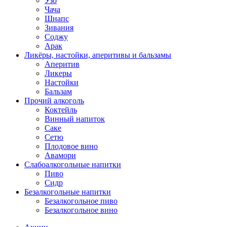
Узо
Чача
Шнапс
Зивания
Соджу
Арак
Ликёры, настойки, аперитивы и бальзамы
Аперитив
Ликеры
Настойки
Бальзам
Прочий алкоголь
Коктейль
Винный напиток
Саке
Сетю
Плодовое вино
Авамори
Слабоалкогольные напитки
Пиво
Сидр
Безалкогольные напитки
Безалкогольное пиво
Безалкогольное вино