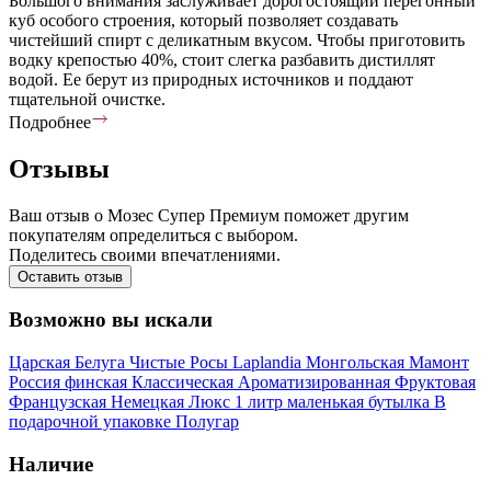
Большого внимания заслуживает дорогостоящий перегонный
куб особого строения, который позволяет создавать
чистейший спирт с деликатным вкусом. Чтобы приготовить
водку крепостью 40%, стоит слегка разбавить дистиллят
водой. Ее берут из природных источников и поддают
тщательной очистке.
Подробнее
Отзывы
Ваш отзыв о Мозес Супер Премиум поможет другим
покупателям определиться с выбором.
Поделитесь своими впечатлениями.
Оставить отзыв
Возможно вы искали
Царская
Белуга
Чистые Росы
Laplandia
Монгольская
Мамонт
Россия
финская
Классическая
Ароматизированная
Фруктовая
Французская
Немецкая
Люкс
1 литр
маленькая бутылка
В
подарочной упаковке
Полугар
Наличие