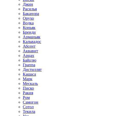
Джин
Расилья
Баканора
Орухо
Водка
Коньяк
Бренди
Арманьяк
Кальвадос
Абсент
Аквавит
Арцах
Байцзю
Граппа
Дистиллят
Кашаса
Марк
Мескаль
Писко
Ракия
Ром
Самогон
Сотол
Текила