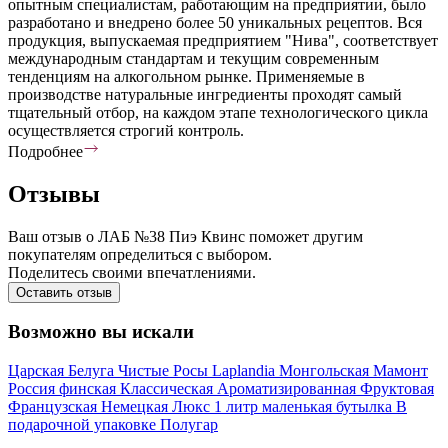
опытным специалистам, работающим на предприятии, было
разработано и внедрено более 50 уникальных рецептов. Вся
продукция, выпускаемая предприятием "Нива", соответствует
международным стандартам и текущим современным
тенденциям на алкогольном рынке. Применяемые в
производстве натуральные ингредиенты проходят самый
тщательный отбор, на каждом этапе технологического цикла
осуществляется строгий контроль.
Подробнее
Отзывы
Ваш отзыв о ЛАБ №38 Пиэ Квинс поможет другим
покупателям определиться с выбором.
Поделитесь своими впечатлениями.
Оставить отзыв
Возможно вы искали
Царская
Белуга
Чистые Росы
Laplandia
Монгольская
Мамонт
Россия
финская
Классическая
Ароматизированная
Фруктовая
Французская
Немецкая
Люкс
1 литр
маленькая бутылка
В
подарочной упаковке
Полугар