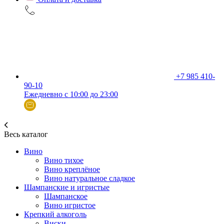
+7 985 410-
90-10
Ежедневно с 10:00 до 23:00
Весь каталог
Вино
Вино тихое
Вино креплёное
Вино натуральное сладкое
Шампанские и игристые
Шампанское
Вино игристое
Крепкий алкоголь
Виски