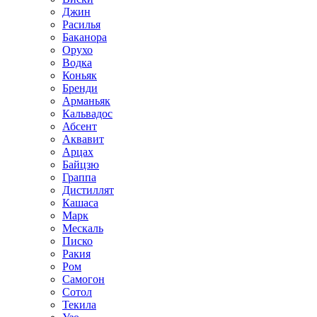
Джин
Расилья
Баканора
Орухо
Водка
Коньяк
Бренди
Арманьяк
Кальвадос
Абсент
Аквавит
Арцах
Байцзю
Граппа
Дистиллят
Кашаса
Марк
Мескаль
Писко
Ракия
Ром
Самогон
Сотол
Текила