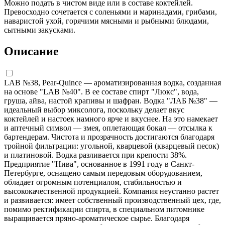
Можно подать в чистом виде или в составе коктейлей.
Превосходно сочетается с соленьями и маринадами, грибами,
наваристой ухой, горячими мясными и рыбными блюдами,
сытными закусками.
Описание
LAB №38, Pear-Quince — ароматизированная водка, созданная
на основе "LAB №40". В ее составе спирт "Люкс", вода,
груша, айва, настой крапивы и шафран. Водка "ЛАБ №38" —
идеальный выбор миксолога, поскольку делает вкус
коктейлей и настоек намного ярче и вкуснее. На это намекает
и аптечный символ — змея, оплетающая бокал — отсылка к
бартендерам. Чистота и прозрачность достигаются благодаря
тройной фильтрации: угольной, кварцевой (кварцевый песок)
и платиновой. Водка разливается при крепости 38%.
Предприятие "Нива", основанное в 1991 году в Санкт-
Петербурге, оснащено самым передовым оборудованием,
обладает огромным потенциалом, стабильностью и
высококачественной продукцией. Компания неустанно растет
и развивается: имеет собственный производственный цех, где,
помимо ректификации спирта, в специальном питомнике
выращивается пряно-ароматическое сырье. Благодаря