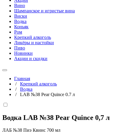
Акции
Вино
Шампанское и игристые вина
Виски
Водка
Коньяк
Ром
Крепкий алкоголь
Ликёры и настойки
Пиво
Новинки
Акции и скидки
Главная
/
Крепкий алкоголь
/
Водка
/
LAB №38 Pear Quince 0.7 л
Водка LAB №38 Pear Quince
0,7 л
ЛАБ №38 Пиэ Квинс 700 мл