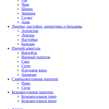
Узо
Чача
Шнапс
Зивания
Соджу
Арак
Ликёры, настойки, аперитивы и бальзамы
Аперитив
Ликеры
Настойки
Бальзам
Прочий алкоголь
Коктейль
Винный напиток
Саке
Сетю
Плодовое вино
Авамори
Слабоалкогольные напитки
Пиво
Сидр
Безалкогольные напитки
Безалкогольное пиво
Безалкогольное вино