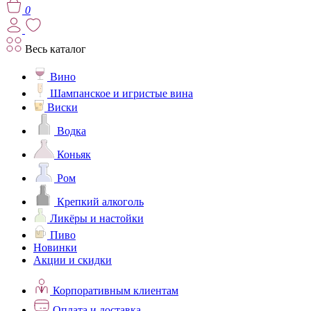
0
Весь каталог
Вино
Шампанское и игристые вина
Виски
Водка
Коньяк
Ром
Крепкий алкоголь
Ликёры и настойки
Пиво
Новинки
Акции и скидки
Корпоративным клиентам
Оплата и доставка