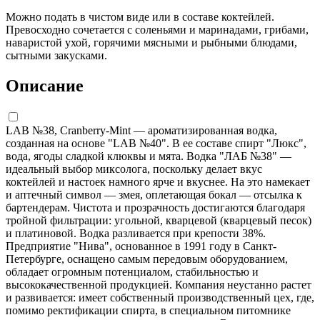
Можно подать в чистом виде или в составе коктейлей.
Превосходно сочетается с соленьями и маринадами, грибами,
наваристой ухой, горячими мясными и рыбными блюдами,
сытными закусками.
Описание
LAB №38, Cranberry-Mint — ароматизированная водка,
созданная на основе "LAB №40". В ее составе спирт "Люкс",
вода, ягоды сладкой клюквы и мята. Водка "ЛАБ №38" —
идеальный выбор миксолога, поскольку делает вкус
коктейлей и настоек намного ярче и вкуснее. На это намекает
и аптечный символ — змея, оплетающая бокал — отсылка к
бартендерам. Чистота и прозрачность достигаются благодаря
тройной фильтрации: угольной, кварцевой (кварцевый песок)
и платиновой. Водка разливается при крепости 38%.
Предприятие "Нива", основанное в 1991 году в Санкт-
Петербурге, оснащено самым передовым оборудованием,
обладает огромным потенциалом, стабильностью и
высококачественной продукцией. Компания неустанно растет
и развивается: имеет собственный производственный цех, где,
помимо ректификации спирта, в специальном питомнике