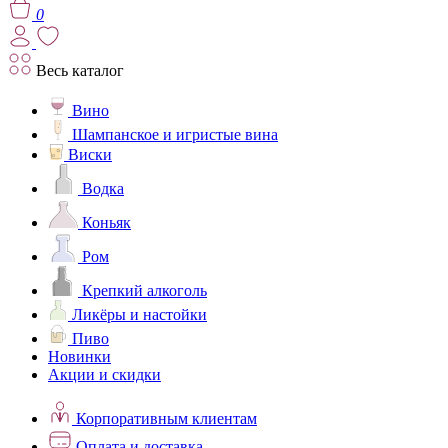
0
Весь каталог
Вино
Шампанское и игристые вина
Виски
Водка
Коньяк
Ром
Крепкий алкоголь
Ликёры и настойки
Пиво
Новинки
Акции и скидки
Корпоративным клиентам
Оплата и доставка