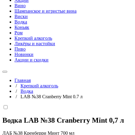
Акции
Вино
Шампанское и игристые вина
Виски
Водка
Коньяк
Ром
Крепкий алкоголь
Ликёры и настойки
Пиво
Новинки
Акции и скидки
Главная
/
Крепкий алкоголь
/
Водка
/
LAB №38 Cranberry Mint 0.7 л
Водка LAB №38 Cranberry Mint
0,7 л
ЛАБ №38 Кренберри Минт 700 мл