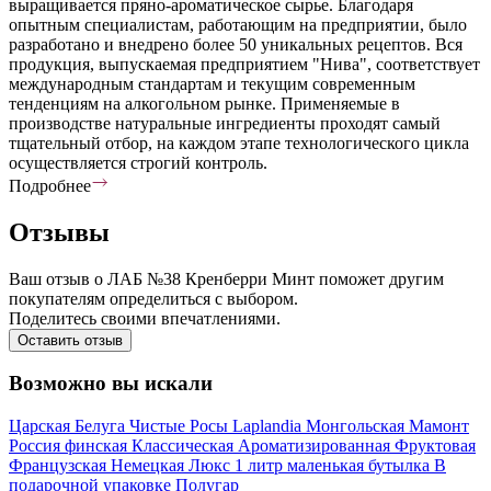
выращивается пряно-ароматическое сырье. Благодаря
опытным специалистам, работающим на предприятии, было
разработано и внедрено более 50 уникальных рецептов. Вся
продукция, выпускаемая предприятием "Нива", соответствует
международным стандартам и текущим современным
тенденциям на алкогольном рынке. Применяемые в
производстве натуральные ингредиенты проходят самый
тщательный отбор, на каждом этапе технологического цикла
осуществляется строгий контроль.
Подробнее
Отзывы
Ваш отзыв о ЛАБ №38 Кренберри Минт поможет другим
покупателям определиться с выбором.
Поделитесь своими впечатлениями.
Оставить отзыв
Возможно вы искали
Царская
Белуга
Чистые Росы
Laplandia
Монгольская
Мамонт
Россия
финская
Классическая
Ароматизированная
Фруктовая
Французская
Немецкая
Люкс
1 литр
маленькая бутылка
В
подарочной упаковке
Полугар