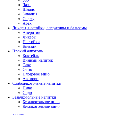
Узо
Чача
Шнапс
Зивания
Соджу
Арак
Ликёры, настойки, аперитивы и бальзамы
Аперитив
Ликеры
Настойки
Бальзам
Прочий алкоголь
Коктейль
Винный напиток
Саке
Сетю
Плодовое вино
Авамори
Слабоалкогольные напитки
Пиво
Сидр
Безалкогольные напитки
Безалкогольное пиво
Безалкогольное вино