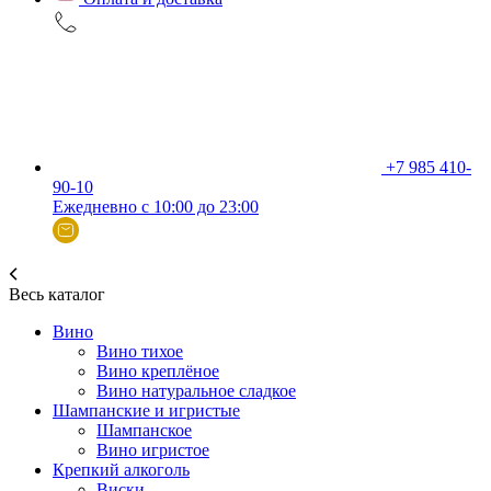
+7 985 410-
90-10
Ежедневно с 10:00 до 23:00
Весь каталог
Вино
Вино тихое
Вино креплёное
Вино натуральное сладкое
Шампанские и игристые
Шампанское
Вино игристое
Крепкий алкоголь
Виски