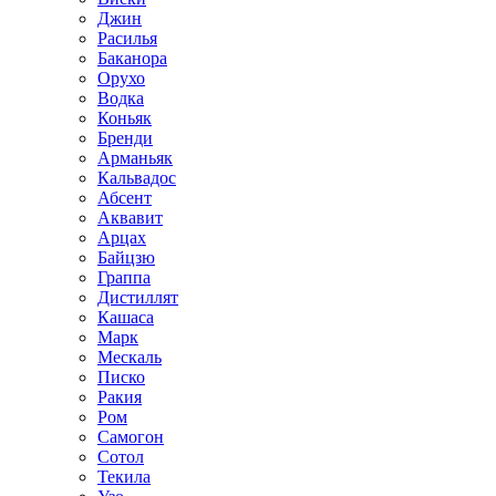
Джин
Расилья
Баканора
Орухо
Водка
Коньяк
Бренди
Арманьяк
Кальвадос
Абсент
Аквавит
Арцах
Байцзю
Граппа
Дистиллят
Кашаса
Марк
Мескаль
Писко
Ракия
Ром
Самогон
Сотол
Текила