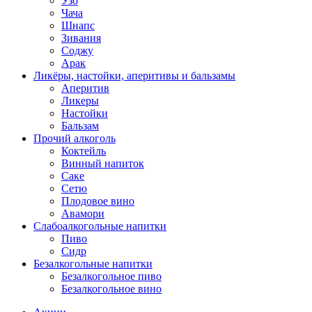
Узо
Чача
Шнапс
Зивания
Соджу
Арак
Ликёры, настойки, аперитивы и бальзамы
Аперитив
Ликеры
Настойки
Бальзам
Прочий алкоголь
Коктейль
Винный напиток
Саке
Сетю
Плодовое вино
Авамори
Слабоалкогольные напитки
Пиво
Сидр
Безалкогольные напитки
Безалкогольное пиво
Безалкогольное вино