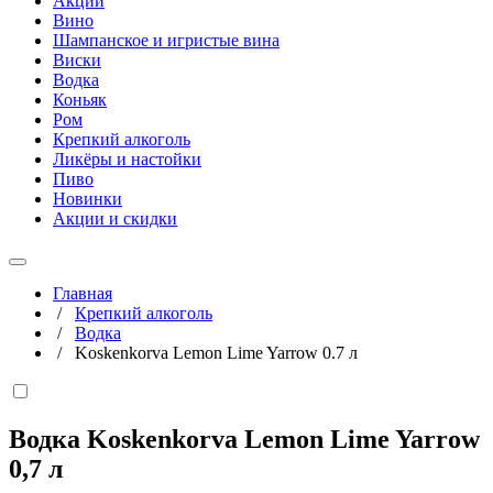
Акции
Вино
Шампанское и игристые вина
Виски
Водка
Коньяк
Ром
Крепкий алкоголь
Ликёры и настойки
Пиво
Новинки
Акции и скидки
Главная
/
Крепкий алкоголь
/
Водка
/
Koskenkorva Lemon Lime Yarrow 0.7 л
Водка Koskenkorva Lemon Lime Yarrow
0,7 л