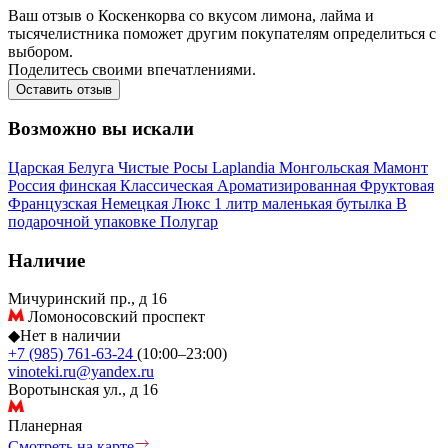
Ваш отзыв о Коскенкорва со вкусом лимона, лайма и
тысячелистника поможет другим покупателям определиться с
выбором.
Поделитесь своими впечатлениями.
Оставить отзыв
Возможно вы искали
Царская
Белуга
Чистые Росы
Laplandia
Монгольская
Мамонт
Россия
финская
Классическая
Ароматизированная
Фруктовая
Французская
Немецкая
Люкс
1 литр
маленькая бутылка
В
подарочной упаковке
Полугар
Наличие
Мичуринский пр., д 16
Ломоносовский проспект
◆
Нет в наличии
+7 (985) 761-63-24
(10:00–23:00)
vinoteki.ru@yandex.ru
Воротынская ул., д 16
Планерная
Смотреть на карте