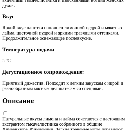
акцентами тысячелистника и изысканными нотами женских
духов.
Вкус
Яркий вкус напитка наполнен лимонной цедрой и мякотью
лайма, цветочной пудрой и яркими травяными оттенками.
Продолжительное освежающее послевкусие.
Температура подачи
5 °С
Дегустационное сопровождение:
Приятный дижестив. Подходит к легким закускам с икрой и
разнообразным мясным деликатесам со специями.
Описание
Натуральные вкусы лимона и лайма сочетаются с настоящим
экстрактом тысячелистника собранного в общине
Хямеенкюрё, Финляндия. Легкие травяные ноты добавляют