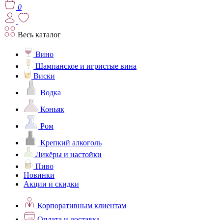
0
Весь каталог
Вино
Шампанское и игристые вина
Виски
Водка
Коньяк
Ром
Крепкий алкоголь
Ликёры и настойки
Пиво
Новинки
Акции и скидки
Корпоративным клиентам
Оплата и доставка