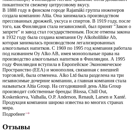
пикантности свежему цитрусовому вкусу.
В 1888 году в финском городе Rajamäki группа инженеров
создала компанию Altia. Она занималась производством
прессованных дрожжей, уксуса и спиртов. В 1919 году, после
того, как Финляндия стала независимой, был принят "Закон о
запрете" и завод стал государственным. После отмены закона
в 1932 году была создана компания Oy Alkoholiliike Ab,
которая занималась производством легализированных
алкогольных напитков. С 1969 по 1995 год компания работала
под названием Oy Alko AB, имея монопольные права на
производство алкогольных напитков в Финляндии. А 1995
году Финляндия вступила в Европейское Экономическое
Пространство (EEA) и монополия, связанная с внешней
торговлей, была отменена. Alko Ltd была разделена на три
независимые дочерние компании, а главная компания стала
называться Altia Group. На сегодняшний день Altia Group
производит собственные бренды: Blossa, Chill Out,
Koskenkorva, Valhalla, O.P. Anderson, Renault, Larsen и Xanté.
Продукция компании широко известна во многих странах
мира.
Подробнее
Отзывы