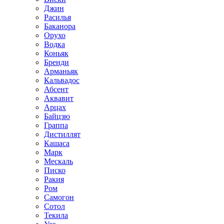
Джин
Расилья
Баканора
Орухо
Водка
Коньяк
Бренди
Арманьяк
Кальвадос
Абсент
Аквавит
Арцах
Байцзю
Граппа
Дистиллят
Кашаса
Марк
Мескаль
Писко
Ракия
Ром
Самогон
Сотол
Текила