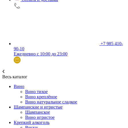
+7 985 410-
90-10
Ежедневно с 10:00 до 23:00
Весь каталог
Вино
Вино тихое
Вино креплёное
Вино натуральное сладкое
Шампанские и игристые
Шампанское
Вино игристое
Крепкий алкоголь
Виски