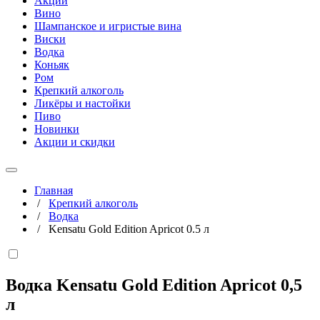
Акции
Вино
Шампанское и игристые вина
Виски
Водка
Коньяк
Ром
Крепкий алкоголь
Ликёры и настойки
Пиво
Новинки
Акции и скидки
Главная
/
Крепкий алкоголь
/
Водка
/
Kensatu Gold Edition Apricot 0.5 л
Водка Kensatu Gold Edition Apricot
0,5
л