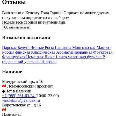
Отзывы
Ваш отзыв о Кенсату Голд Эдишн Эприкот поможет другим
покупателям определиться с выбором.
Поделитесь своими впечатлениями.
Оставить отзыв
Возможно вы искали
Царская
Белуга
Чистые Росы
Laplandia
Монгольская
Мамонт
Россия
финская
Классическая
Ароматизированная
Фруктовая
Французская
Немецкая
Люкс
1 литр
маленькая бутылка
В
подарочной упаковке
Полугар
Наличие
Мичуринский пр., д 16
Ломоносовский проспект
◆
Нет в наличии
+7 (985) 761-63-24
(10:00–23:00)
vinoteki.ru@yandex.ru
Воротынская ул., д 16
Планерная