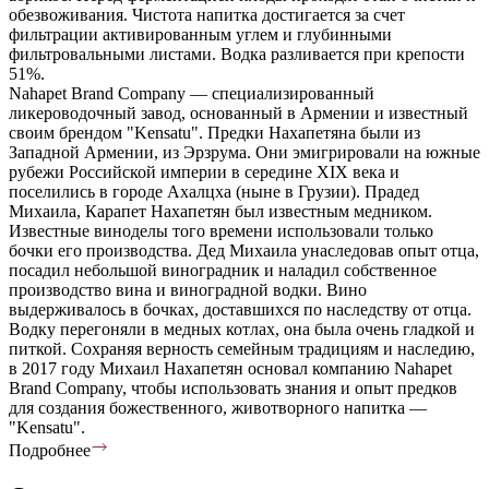
обезвоживания. Чистота напитка достигается за счет
фильтрации активированным углем и глубинными
фильтровальными листами. Водка разливается при крепости
51%.
Nahapet Brand Company — специализированный
ликероводочный завод, основанный в Армении и известный
своим брендом "Kensatu". Предки Нахапетяна были из
Западной Армении, из Эрзрума. Они эмигрировали на южные
рубежи Российской империи в середине XIX века и
поселились в городе Ахалцха (ныне в Грузии). Прадед
Михаила, Карапет Нахапетян был известным медником.
Известные виноделы того времени использовали только
бочки его производства. Дед Михаила унаследовав опыт отца,
посадил небольшой виноградник и наладил собственное
производство вина и виноградной водки. Вино
выдерживалось в бочках, доставшихся по наследству от отца.
Водку перегоняли в медных котлах, она была очень гладкой и
питкой. Сохраняя верность семейным традициям и наследию,
в 2017 году Михаил Нахапетян основал компанию Nahapet
Brand Company, чтобы использовать знания и опыт предков
для создания божественного, животворного напитка —
"Kensatu".
Подробнее