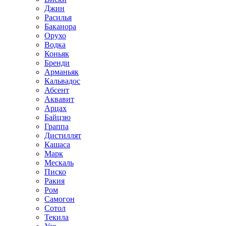
Джин
Расилья
Баканора
Орухо
Водка
Коньяк
Бренди
Арманьяк
Кальвадос
Абсент
Аквавит
Арцах
Байцзю
Граппа
Дистиллят
Кашаса
Марк
Мескаль
Писко
Ракия
Ром
Самогон
Сотол
Текила