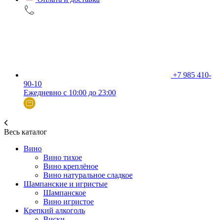
+7 985 410-
90-10
Ежедневно с 10:00 до 23:00
Весь каталог
Вино
Вино тихое
Вино креплёное
Вино натуральное сладкое
Шампанские и игристые
Шампанское
Вино игристое
Крепкий алкоголь
Виски