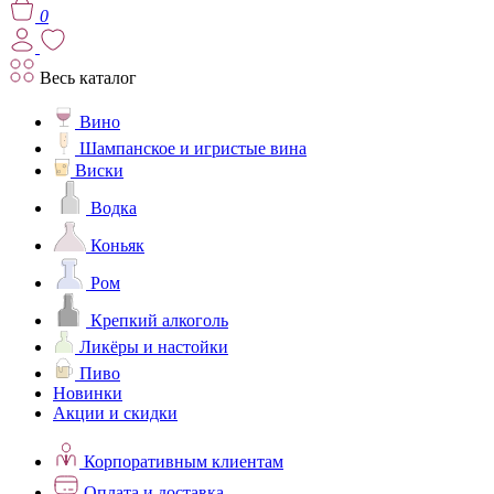
0
Весь каталог
Вино
Шампанское и игристые вина
Виски
Водка
Коньяк
Ром
Крепкий алкоголь
Ликёры и настойки
Пиво
Новинки
Акции и скидки
Корпоративным клиентам
Оплата и доставка