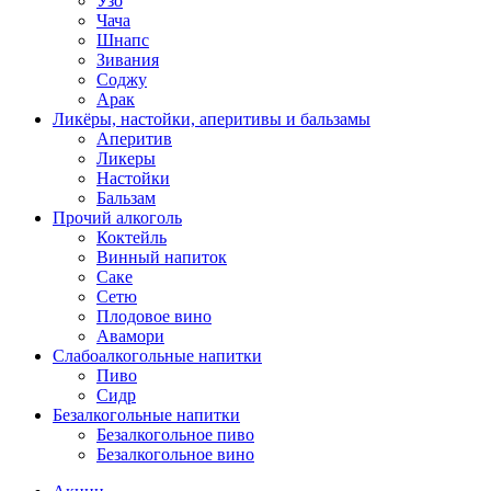
Узо
Чача
Шнапс
Зивания
Соджу
Арак
Ликёры, настойки, аперитивы и бальзамы
Аперитив
Ликеры
Настойки
Бальзам
Прочий алкоголь
Коктейль
Винный напиток
Саке
Сетю
Плодовое вино
Авамори
Слабоалкогольные напитки
Пиво
Сидр
Безалкогольные напитки
Безалкогольное пиво
Безалкогольное вино