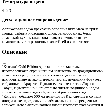
Температура подачи
4–6 °С
Дегустационное сопровождение:
Абрикосовая водка прекрасно дополнит вкус мяса на гриле,
стейка, рыбных и овощных блюд, разнообразных блюд
армянской кухни, также она является великолепным
компонентом для различных коктейлей и аперитивом.
Описание
"Kensatu" Gold Edition Apricot — плодовая водка,
изготовленная в ограниченном количестве по традиционному
армянскому рецепту методом тройной дистилляции
исключительно из экологически чистых армянских фруктов,
собранных в Араратской долине, а также в лесах Лори и
Тавуш, и умягченной, кристально чистой родниковой воды.
Для изготовления одной бутылки абрикосовой водки
"Кенсату" объемом 500 мл используют 8 кг спелых и сочных,
иногда даже перезрелых, но обязательно не поврежденных
абрикос. Перед ферментацией плоды проходят этап очистки и