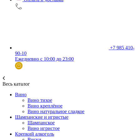
+7 985 410-
90-10
Ежедневно с 10:00 до 23:00
Весь каталог
Вино
Вино тихое
Вино креплёное
Вино натуральное сладкое
Шампанские и игристые
Шампанское
Вино игристое
Крепкий алкоголь
Виски