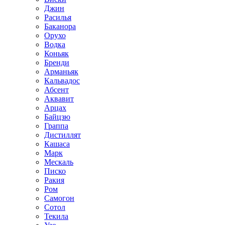
Джин
Расилья
Баканора
Орухо
Водка
Коньяк
Бренди
Арманьяк
Кальвадос
Абсент
Аквавит
Арцах
Байцзю
Граппа
Дистиллят
Кашаса
Марк
Мескаль
Писко
Ракия
Ром
Самогон
Сотол
Текила