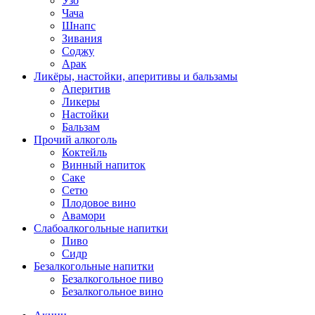
Узо
Чача
Шнапс
Зивания
Соджу
Арак
Ликёры, настойки, аперитивы и бальзамы
Аперитив
Ликеры
Настойки
Бальзам
Прочий алкоголь
Коктейль
Винный напиток
Саке
Сетю
Плодовое вино
Авамори
Слабоалкогольные напитки
Пиво
Сидр
Безалкогольные напитки
Безалкогольное пиво
Безалкогольное вино