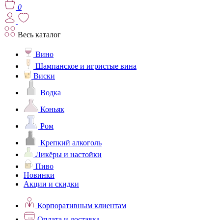
0
Весь каталог
Вино
Шампанское и игристые вина
Виски
Водка
Коньяк
Ром
Крепкий алкоголь
Ликёры и настойки
Пиво
Новинки
Акции и скидки
Корпоративным клиентам
Оплата и доставка