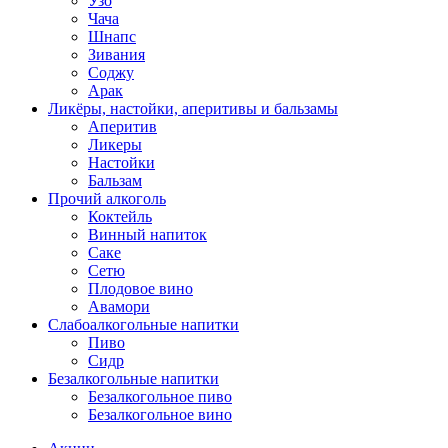
Узо
Чача
Шнапс
Зивания
Соджу
Арак
Ликёры, настойки, аперитивы и бальзамы
Аперитив
Ликеры
Настойки
Бальзам
Прочий алкоголь
Коктейль
Винный напиток
Саке
Сетю
Плодовое вино
Авамори
Слабоалкогольные напитки
Пиво
Сидр
Безалкогольные напитки
Безалкогольное пиво
Безалкогольное вино