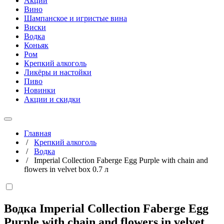
Акции
Вино
Шампанское и игристые вина
Виски
Водка
Коньяк
Ром
Крепкий алкоголь
Ликёры и настойки
Пиво
Новинки
Акции и скидки
Главная
/
Крепкий алкоголь
/
Водка
/
Imperial Collection Faberge Egg Purple with chain and
flowers in velvet box 0.7 л
Водка Imperial Collection Faberge Egg
Purple with chain and flowers in velvet