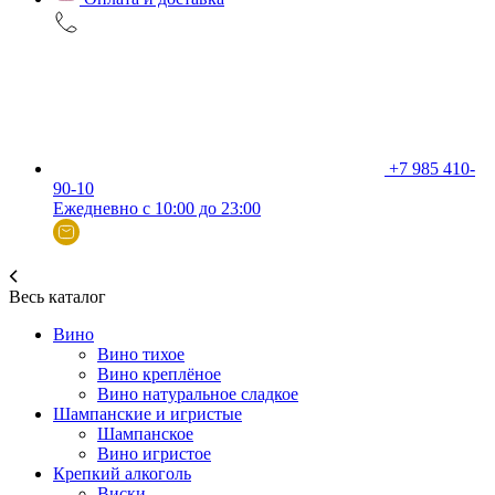
+7 985 410-
90-10
Ежедневно с 10:00 до 23:00
Весь каталог
Вино
Вино тихое
Вино креплёное
Вино натуральное сладкое
Шампанские и игристые
Шампанское
Вино игристое
Крепкий алкоголь
Виски