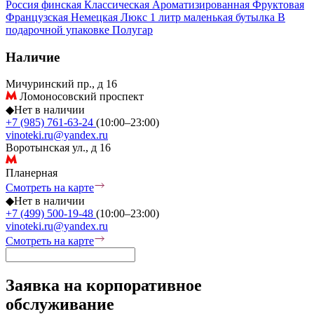
Россия
финская
Классическая
Ароматизированная
Фруктовая
Французская
Немецкая
Люкс
1 литр
маленькая бутылка
В
подарочной упаковке
Полугар
Наличие
Мичуринский пр., д 16
Ломоносовский проспект
◆
Нет в наличии
+7 (985) 761-63-24
(10:00–23:00)
vinoteki.ru@yandex.ru
Воротынская ул., д 16
Планерная
Смотреть на карте
◆
Нет в наличии
+7 (499) 500-19-48
(10:00–23:00)
vinoteki.ru@yandex.ru
Смотреть на карте
Заявка на корпоративное
обслуживание