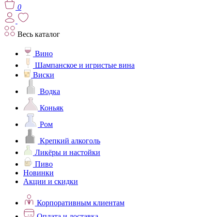
0
Весь каталог
Вино
Шампанское и игристые вина
Виски
Водка
Коньяк
Ром
Крепкий алкоголь
Ликёры и настойки
Пиво
Новинки
Акции и скидки
Корпоративным клиентам
Оплата и доставка