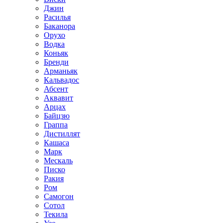
Джин
Расилья
Баканора
Орухо
Водка
Коньяк
Бренди
Арманьяк
Кальвадос
Абсент
Аквавит
Арцах
Байцзю
Граппа
Дистиллят
Кашаса
Марк
Мескаль
Писко
Ракия
Ром
Самогон
Сотол
Текила