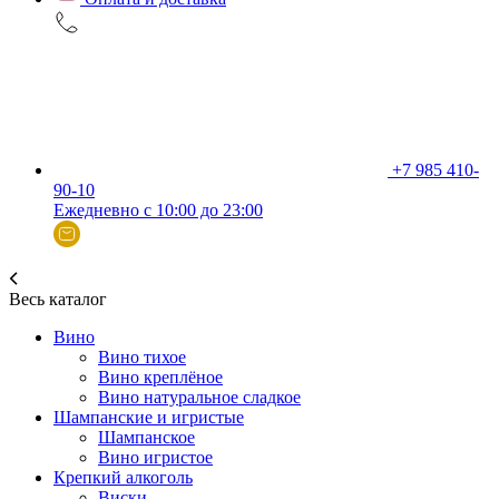
+7 985 410-
90-10
Ежедневно с 10:00 до 23:00
Весь каталог
Вино
Вино тихое
Вино креплёное
Вино натуральное сладкое
Шампанские и игристые
Шампанское
Вино игристое
Крепкий алкоголь
Виски