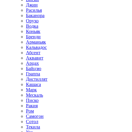
Джин
Расилья
Баканора
Орухо
Водка
Коньяк
Бренди
Арманьяк
Кальвадос
Абсент
Аквавит
Арцах
Байцзю
Граппа
Дистиллят
Кашаса
Марк
Мескаль
Писко
Ракия
Ром
Самогон
Сотол
Текила