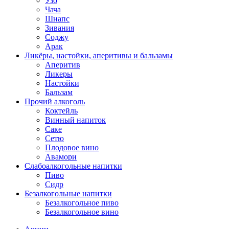
Узо
Чача
Шнапс
Зивания
Соджу
Арак
Ликёры, настойки, аперитивы и бальзамы
Аперитив
Ликеры
Настойки
Бальзам
Прочий алкоголь
Коктейль
Винный напиток
Саке
Сетю
Плодовое вино
Авамори
Слабоалкогольные напитки
Пиво
Сидр
Безалкогольные напитки
Безалкогольное пиво
Безалкогольное вино