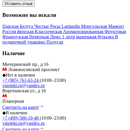
Оставить отзыв
Возможно вы искали
Царская
Белуга
Чистые Росы
Laplandia
Монгольская
Мамонт
Россия
финская
Классическая
Ароматизированная
Фруктовая
Французская
Немецкая
Люкс
1 литр
маленькая бутылка
В
подарочной упаковке
Полугар
Наличие
Мичуринский пр., д 16
Ломоносовский проспект
◆
Нет в наличии
+7 (985) 761-63-24
(10:00–23:00)
vinoteki.ru@yandex.ru
Воротынская ул., д 16
Планерная
Смотреть на карте
◆
В наличии
+7 (499) 500-19-48
(10:00–23:00)
vinoteki.ru@yandex.ru
Смотреть на карте