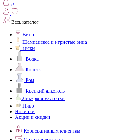
0
Весь каталог
Вино
Шампанское и игристые вина
Виски
Водка
Коньяк
Ром
Крепкий алкоголь
Ликёры и настойки
Пиво
Новинки
Акции и скидки
Корпоративным клиентам
Оплата и доставка