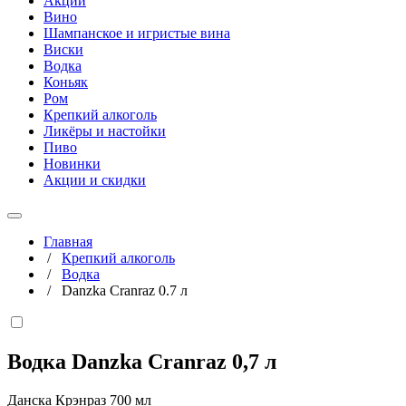
Акции
Вино
Шампанское и игристые вина
Виски
Водка
Коньяк
Ром
Крепкий алкоголь
Ликёры и настойки
Пиво
Новинки
Акции и скидки
Главная
/
Крепкий алкоголь
/
Водка
/
Danzka Cranraz 0.7 л
Водка Danzka Cranraz
0,7 л
Данска Крэнраз 700 мл