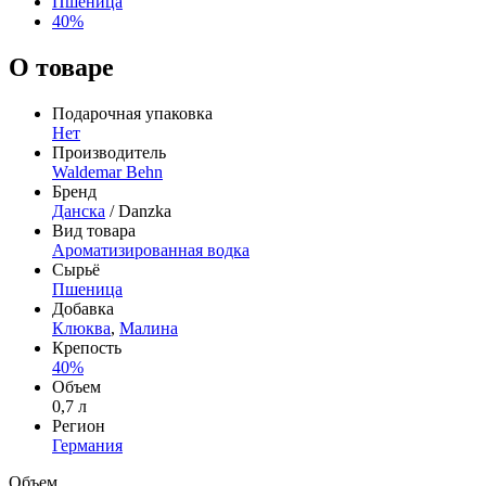
Пшеница
40%
О товаре
Подарочная упаковка
Нет
Производитель
Waldemar Behn
Бренд
Данска
/ Danzka
Вид товара
Ароматизированная водка
Сырьё
Пшеница
Добавка
Клюква
,
Малина
Крепость
40%
Объем
0,7 л
Регион
Германия
Объем