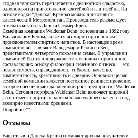
ягодная терпкость переплетается с деликатной сладостью,
вдохновляя на приготовление коктейлей и глинтвейна. На
основе водки "Данска" Крэнраз можно приготовить
классический Метрополитан. Производитель рекомендует
отведать коктейль Данска Саммер Бриз.
Семейная компания Waldemar Behn, основанная в 1892 году
Вальдемаром Беном, является всемирно признанным
производителем спиртных напитков. В настоящее время
компанию возглавляют Вальдемар и Рюдигер Бен,
представители четвертого поколения семьи. В управлении
компанией братья придерживаются основных принципов,
составляющих основу философии семейного бизнеса — это
независимость, справедливость, гибкость, качество,
компетентность, креативность и доверие. Основной целью
семейной компании является постоянное реинвестирование,
которое обеспечивает дальнейший рост предприятия Waldemar
Behn. Сегодня портфель Waldemar Behn включает широкий
ассортимент спиртных напитков высочайшего качества под
всемирно известными брендами.
Подробнее
Отзывы
Ваш отзыв о Данска Крэнраз поможет другим покупателям