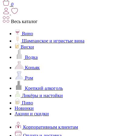
0
Весь каталог
Вино
Шампанское и игристые вина
Виски
Водка
Коньяк
Ром
Крепкий алкоголь
Ликёры и настойки
Пиво
Новинки
Акции и скидки
Корпоративным клиентам
Оплата и доставка