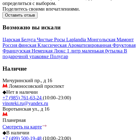
определиться с выбором.
Поделитесь своими впечатлениями.
Оставить отзыв
Возможно вы искали
Царская
Белуга
Чистые Росы
Laplandia
Монгольская
Мамонт
Россия
финская
Классическая
Ароматизированная
Фруктовая
Французская
Немецкая
Люкс
1 литр
маленькая бутылка
В
подарочной упаковке
Полугар
Наличие
Мичуринский пр., д 16
Ломоносовский проспект
◆
Нет в наличии
+7 (985) 761-63-24
(10:00–23:00)
vinoteki.ru@yandex.ru
Воротынская ул., д 16
Планерная
Смотреть на карте
◆
В наличии
+7 (499) 500-19-48
(10:00–23:00)