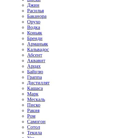
Джин
Расилья
Баканора
Орухо
Водка
Коньяк
Бренди
Арманьяк
Кальвадос
Абсент
Аквавит
Арцах
Байцзю
Граппа
Дистиллят
Кашаса
Марк
Мескаль
Писко
Ракия
Ром
Самогон
Сотол
Текила