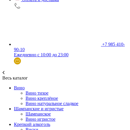
+7 985 410-
90-10
Ежедневно с 10:00 до 23:00
Весь каталог
Вино
Вино тихое
Вино креплёное
Вино натуральное сладкое
Шампанские и игристые
Шампанское
Вино игристое
Крепкий алкоголь
Виски