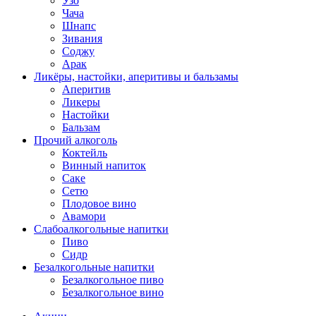
Узо
Чача
Шнапс
Зивания
Соджу
Арак
Ликёры, настойки, аперитивы и бальзамы
Аперитив
Ликеры
Настойки
Бальзам
Прочий алкоголь
Коктейль
Винный напиток
Саке
Сетю
Плодовое вино
Авамори
Слабоалкогольные напитки
Пиво
Сидр
Безалкогольные напитки
Безалкогольное пиво
Безалкогольное вино