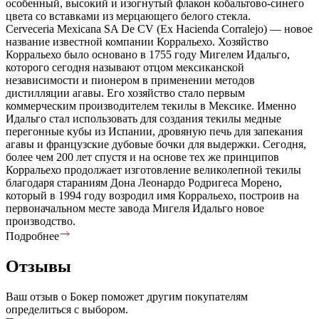
особенный, высокий и изогнутый флакон кобальтово-синего
цвета со вставками из мерцающего белого стекла.
Cerveceria Mexicana SA De CV (Ex Hacienda Corralejo) — новое
название известной компании Корральехо. Хозяйство
Корральехо было основано в 1755 году Мигелем Идальго,
которого сегодня называют отцом мексиканской
независимости и пионером в применении методов
дистилляции агавы. Его хозяйство стало первым
коммерческим производителем текилы в Мексике. Именно
Идальго стал использовать для создания текилы медные
перегонные кубы из Испании, дровяную печь для запекания
агавы и французские дубовые бочки для выдержки. Сегодня,
более чем 200 лет спустя и на основе тех же принципов
Корральехо продолжает изготовление великолепной текилы
благодаря стараниям Дона Леонардо Родригеса Морено,
который в 1994 году возродил имя Корральехо, построив на
первоначальном месте завода Мигеля Идальго новое
производство.
Подробнее
Отзывы
Ваш отзыв о Бокер поможет другим покупателям
определиться с выбором.