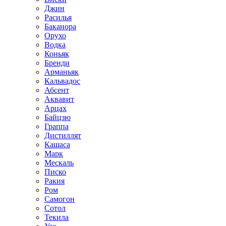
Джин
Расилья
Баканора
Орухо
Водка
Коньяк
Бренди
Арманьяк
Кальвадос
Абсент
Аквавит
Арцах
Байцзю
Граппа
Дистиллят
Кашаса
Марк
Мескаль
Писко
Ракия
Ром
Самогон
Сотол
Текила