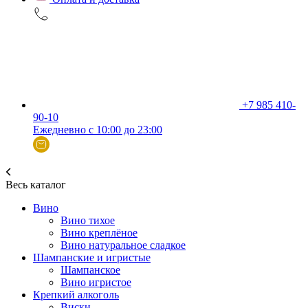
+7 985 410-
90-10
Ежедневно с 10:00 до 23:00
Весь каталог
Вино
Вино тихое
Вино креплёное
Вино натуральное сладкое
Шампанские и игристые
Шампанское
Вино игристое
Крепкий алкоголь
Виски