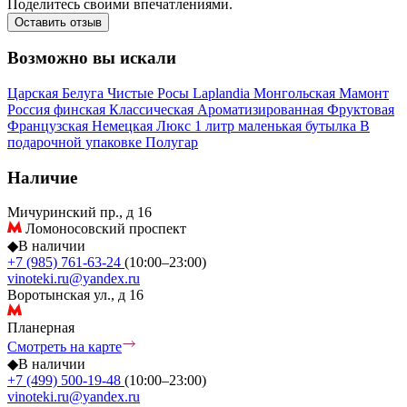
Поделитесь своими впечатлениями.
Оставить отзыв
Возможно вы искали
Царская
Белуга
Чистые Росы
Laplandia
Монгольская
Мамонт
Россия
финская
Классическая
Ароматизированная
Фруктовая
Французская
Немецкая
Люкс
1 литр
маленькая бутылка
В
подарочной упаковке
Полугар
Наличие
Мичуринский пр., д 16
Ломоносовский проспект
◆
В наличии
+7 (985) 761-63-24
(10:00–23:00)
vinoteki.ru@yandex.ru
Воротынская ул., д 16
Планерная
Смотреть на карте
◆
В наличии
+7 (499) 500-19-48
(10:00–23:00)
vinoteki.ru@yandex.ru