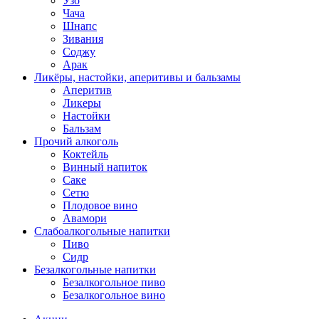
Узо
Чача
Шнапс
Зивания
Соджу
Арак
Ликёры, настойки, аперитивы и бальзамы
Аперитив
Ликеры
Настойки
Бальзам
Прочий алкоголь
Коктейль
Винный напиток
Саке
Сетю
Плодовое вино
Авамори
Слабоалкогольные напитки
Пиво
Сидр
Безалкогольные напитки
Безалкогольное пиво
Безалкогольное вино