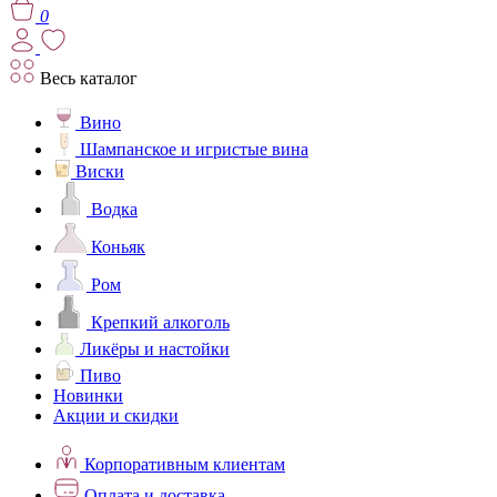
0
Весь каталог
Вино
Шампанское и игристые вина
Виски
Водка
Коньяк
Ром
Крепкий алкоголь
Ликёры и настойки
Пиво
Новинки
Акции и скидки
Корпоративным клиентам
Оплата и доставка