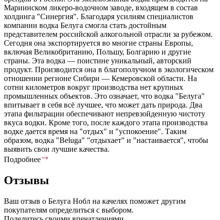
Мариинском ликеро-водочном заводе, входящем в состав
холдинга "Синергия". Благодаря усилиям специалистов
компании водка Белуга смогла стать достойным
представителем российской алкогольной отрасли за рубежом.
Сегодня она экспортируется во многие страны Европы,
включая Великобританию, Польшу, Болгарию и другие
страны. Эта водка — поистине уникальный, авторский
продукт. Производится она в благополучном в экологическом
отношении регионе Сибири — Кемеровской области. На
сотни километров вокруг производства нет крупных
промышленных объектов. Это означает, что водка "Белуга"
впитывает в себя всё лучшее, что может дать природа. Два
этапа фильтрации обеспечивают непревзойденную чистоту
вкуса водки. Кроме того, после каждого этапа производства
водке дается время на "отдых" и "успокоение". Таким
образом, водка "Beluga" "отдыхает" и "настаивается", чтобы
выявить свои лучшие качества.
Подробнее
Отзывы
Ваш отзыв о Белуга Нобл на качелях поможет другим
покупателям определиться с выбором.
Поделитесь своими впечатлениями.