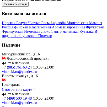
Оставить отзыв
Возможно вы искали
Царская
Белуга
Чистые Росы
Laplandia
Монгольская
Мамонт
Россия
финская
Классическая
Ароматизированная
Фруктовая
Французская
Немецкая
Люкс
1 литр
маленькая бутылка
В
подарочной упаковке
Полугар
Наличие
Мичуринский пр., д 16
Ломоносовский проспект
◆
Нет в наличии
+7 (985) 761-63-24
(10:00–23:00)
vinoteki.ru@yandex.ru
Воротынская ул., д 16
Планерная
Смотреть на карте
◆
Нет в наличии
+7 (499) 500-19-48
(10:00–23:00)
vinoteki.ru@yandex.ru