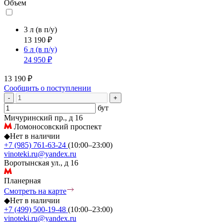
Объем
3 л
(в п/у)
13 190 ₽
6 л
(в п/у)
24 950 ₽
13 190 ₽
Сообщить о поступлении
-
+
бут
Мичуринский пр., д 16
Ломоносовский проспект
◆
Нет в наличии
+7 (985) 761-63-24
(10:00–23:00)
vinoteki.ru@yandex.ru
Воротынская ул., д 16
Планерная
Смотреть на карте
◆
Нет в наличии
+7 (499) 500-19-48
(10:00–23:00)
vinoteki.ru@yandex.ru