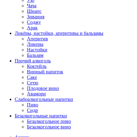
Узо
Чача
Шнапс
Зивания
Соджу
Арак
Ликёры, настойки, аперитивы и бальзамы
Аперитив
Ликеры
Настойки
Бальзам
Прочий алкоголь
Коктейль
Винный напиток
Саке
Сетю
Плодовое вино
Авамори
Слабоалкогольные напитки
Пиво
Сидр
Безалкогольные напитки
Безалкогольное пиво
Безалкогольное вино