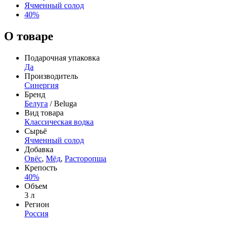
Ячменный солод
40%
О товаре
Подарочная упаковка
Да
Производитель
Синергия
Бренд
Белуга
/ Beluga
Вид товара
Классическая водка
Сырьё
Ячменный солод
Добавка
Овёс
,
Мёд
,
Расторопша
Крепость
40%
Объем
3 л
Регион
Россия