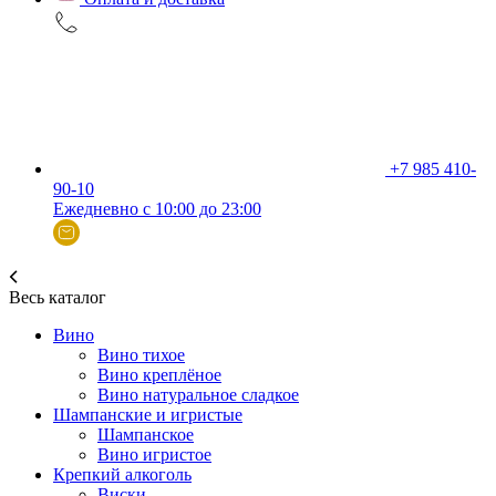
+7 985 410-
90-10
Ежедневно с 10:00 до 23:00
Весь каталог
Вино
Вино тихое
Вино креплёное
Вино натуральное сладкое
Шампанские и игристые
Шампанское
Вино игристое
Крепкий алкоголь
Виски