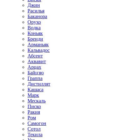
Джин
Расилья
Баканора
Орухо
Водка
Коньяк
Бренди
Арманьяк
Кальвадос
Абсент
Аквавит
Арцах
Байцзю
Граппа
Дистиллят
Кашаса
Марк
Мескаль
Писко
Ракия
Ром
Самогон
Сотол
Текила