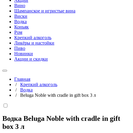
Акции
Вино
Шампанское и игристые вина
Виски
Водка
Коньяк
Ром
Крепкий алкоголь
Ликёры и настойки
Пиво
Новинки
Акции и скидки
Главная
/
Крепкий алкоголь
/
Водка
/
Beluga Noble with cradle in gift box 3 л
Водка Beluga Noble with cradle in gift
box
3 л