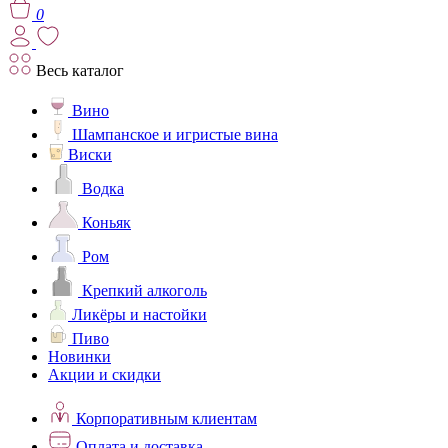
0
Весь каталог
Вино
Шампанское и игристые вина
Виски
Водка
Коньяк
Ром
Крепкий алкоголь
Ликёры и настойки
Пиво
Новинки
Акции и скидки
Корпоративным клиентам
Оплата и доставка