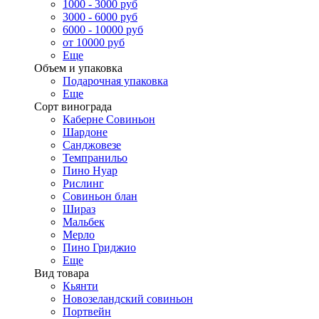
1000 - 3000 руб
3000 - 6000 руб
6000 - 10000 руб
от 10000 руб
Еще
Объем и упаковка
Подарочная упаковка
Еще
Сорт винограда
Каберне Совиньон
Шардоне
Санджовезе
Темпранильо
Пино Нуар
Рислинг
Совиньон блан
Шираз
Мальбек
Мерло
Пино Гриджио
Еще
Вид товара
Кьянти
Новозеландский совиньон
Портвейн