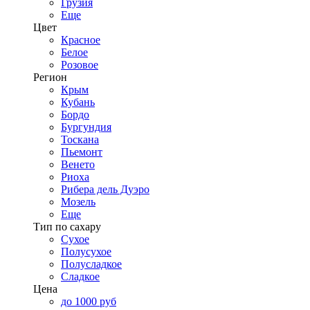
Грузия
Еще
Цвет
Красное
Белое
Розовое
Регион
Крым
Кубань
Бордо
Бургундия
Тоскана
Пьемонт
Венето
Риоха
Рибера дель Дуэро
Мозель
Еще
Тип по сахару
Сухое
Полусухое
Полусладкое
Сладкое
Цена
до 1000 руб