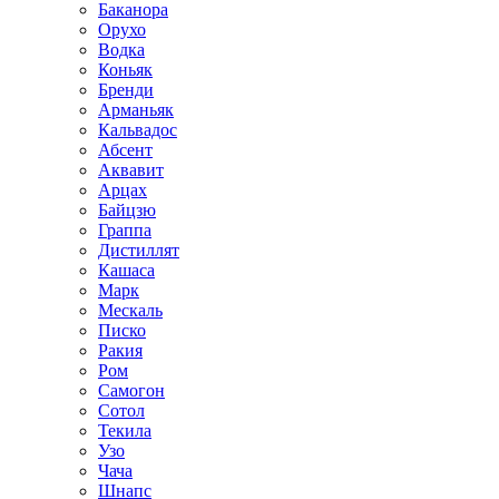
Баканора
Орухо
Водка
Коньяк
Бренди
Арманьяк
Кальвадос
Абсент
Аквавит
Арцах
Байцзю
Граппа
Дистиллят
Кашаса
Марк
Мескаль
Писко
Ракия
Ром
Самогон
Сотол
Текила
Узо
Чача
Шнапс