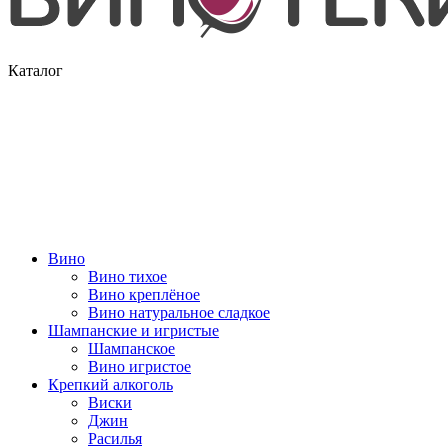
Каталог
Вино
Вино тихое
Вино креплёное
Вино натуральное сладкое
Шампанские и игристые
Шампанское
Вино игристое
Крепкий алкоголь
Виски
Джин
Расилья