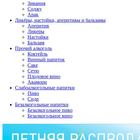
Зивания
Соджу
Арак
Ликёры, настойки, аперитивы и бальзамы
Аперитив
Ликеры
Настойки
Бальзам
Прочий алкоголь
Коктейль
Винный напиток
Саке
Сетю
Плодовое вино
Авамори
Слабоалкогольные напитки
Пиво
Сидр
Безалкогольные напитки
Безалкогольное пиво
Безалкогольное вино