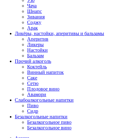
Узо
Чача
Шнапс
Зивания
Соджу
Арак
Ликёры, настойки, аперитивы и бальзамы
Аперитив
Ликеры
Настойки
Бальзам
Прочий алкоголь
Коктейль
Винный напиток
Саке
Сетю
Плодовое вино
Авамори
Слабоалкогольные напитки
Пиво
Сидр
Безалкогольные напитки
Безалкогольное пиво
Безалкогольное вино