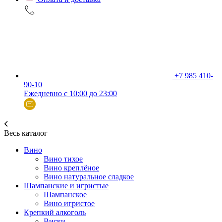
+7 985 410-
90-10
Ежедневно с 10:00 до 23:00
Весь каталог
Вино
Вино тихое
Вино креплёное
Вино натуральное сладкое
Шампанские и игристые
Шампанское
Вино игристое
Крепкий алкоголь
Виски