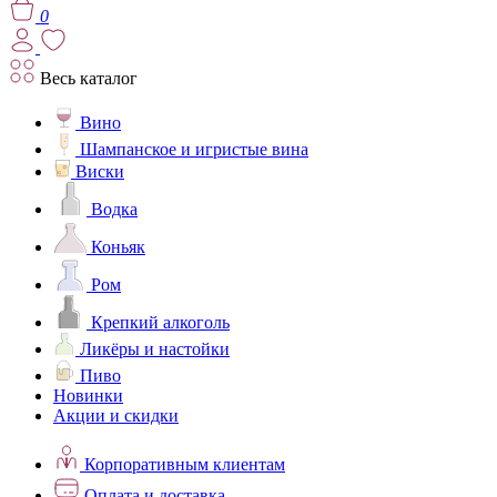
0
Весь каталог
Вино
Шампанское и игристые вина
Виски
Водка
Коньяк
Ром
Крепкий алкоголь
Ликёры и настойки
Пиво
Новинки
Акции и скидки
Корпоративным клиентам
Оплата и доставка