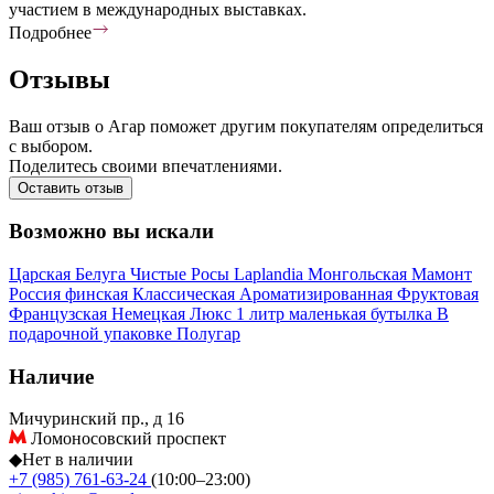
участием в международных выставках.
Подробнее
Отзывы
Ваш отзыв о Агар поможет другим покупателям определиться
с выбором.
Поделитесь своими впечатлениями.
Оставить отзыв
Возможно вы искали
Царская
Белуга
Чистые Росы
Laplandia
Монгольская
Мамонт
Россия
финская
Классическая
Ароматизированная
Фруктовая
Французская
Немецкая
Люкс
1 литр
маленькая бутылка
В
подарочной упаковке
Полугар
Наличие
Мичуринский пр., д 16
Ломоносовский проспект
◆
Нет в наличии
+7 (985) 761-63-24
(10:00–23:00)