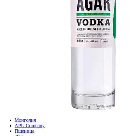
Монголия
APU Company
Пшеница