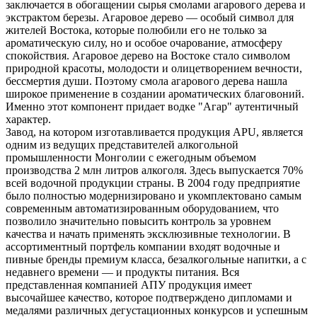
заключается в обогащении сырья смолами агарового дерева и
экстрактом березы. Агаровое дерево — особый символ для
жителей Востока, которые полюбили его не только за
ароматическую силу, но и особое очарование, атмосферу
спокойствия. Агаровое дерево на Востоке стало символом
природной красоты, молодости и олицетворением вечности,
бессмертия души. Поэтому смола агарового дерева нашла
широкое применение в создании ароматических благовоний.
Именно этот компонент придает водке "Агар" аутентичный
характер.
Завод, на котором изготавливается продукция APU, является
одним из ведущих представителей алкогольной
промышленности Монголии с ежегодным объемом
производства 2 млн литров алкоголя. Здесь выпускается 70%
всей водочной продукции страны. В 2004 году предприятие
было полностью модернизировано и укомплектовано самым
современным автоматизированным оборудованием, что
позволило значительно повысить контроль за уровнем
качества и начать применять эксклюзивные технологии. В
ассортиментный портфель компании входят водочные и
пивные бренды премиум класса, безалкогольные напитки, а с
недавнего времени — и продукты питания. Вся
представленная компанией АПУ продукция имеет
высочайшее качество, которое подтверждено дипломами и
медалями различных дегустационных конкурсов и успешным