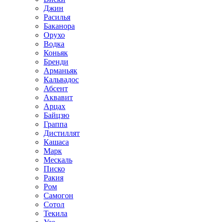
Джин
Расилья
Баканора
Орухо
Водка
Коньяк
Бренди
Арманьяк
Кальвадос
Абсент
Аквавит
Арцах
Байцзю
Граппа
Дистиллят
Кашаса
Марк
Мескаль
Писко
Ракия
Ром
Самогон
Сотол
Текила