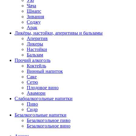
Узо
Чача
Шнапс
Зивания
Соджу
Арак
Ликёры, настойки, аперитивы и бальзамы
Аперитив
Ликеры
Настойки
Бальзам
Прочий алкоголь
Коктейль
Винный напиток
Саке
Сетю
Плодовое вино
Авамори
Слабоалкогольные напитки
Пиво
Сидр
Безалкогольные напитки
Безалкогольное пиво
Безалкогольное вино