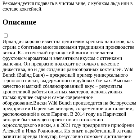
Рекомендуется подавать в чистом виде, с кубиком льда или в
составе коктейлей.
Описание
Ирландия хорошо известна ценителям крепких напитков, как
страна с богатыми многовековыми традициями производства
виски. Классический ирландский виски отличается
фруктовым ароматом и элегантным вкусом с оттенками
выпечки. Он прекрасно подходит не только в качестве
дижестива, но и для создания разнообразных коктейлей. Wild
Bunch (Вайлд Банч) – прекрасный пример универсального
зернового виски, выдержанного в дубовых бочках. Высокое
качество и мягкий сбалансированный вкус – результаты
кропотливой работы опытных мастеров, использующих
только лучшее сырье и самое современное
оборудование.Виски Wild Bunch производится на белорусском
предприятии Паричская винарня, современной дистиллерии,
расположенной в селе Паричи. В 2014 году на Паричской
винарне был запущен проект по изготовлению
односолодового виски, а в 2021 году предприятие приобрели
Алексей и Илья Родионовы. Их опыт, наработанный за годы
развития бренда Полугар, безусловно поможет дистиллерии