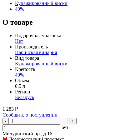
Купажированный виски
40%
О товаре
Подарочная упаковка
Нет
Производитель
Паричская винарня
Вид товара
Купажированный виски
Крепость
40%
Объем
0,5 л
Регион
Беларусь
1 283 ₽
Сообщить о поступлении
-
+
бут
Мичуринский пр., д 16
Ломоносовский проспект