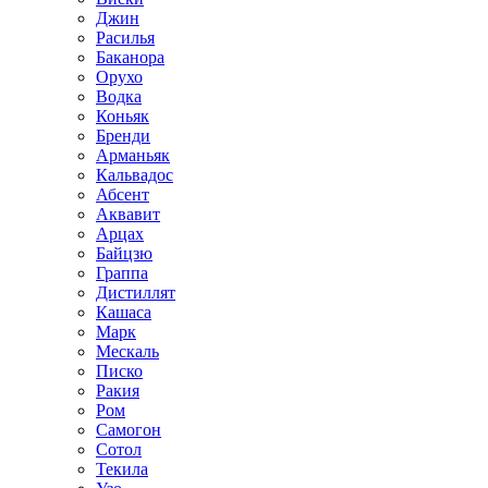
Джин
Расилья
Баканора
Орухо
Водка
Коньяк
Бренди
Арманьяк
Кальвадос
Абсент
Аквавит
Арцах
Байцзю
Граппа
Дистиллят
Кашаса
Марк
Мескаль
Писко
Ракия
Ром
Самогон
Сотол
Текила