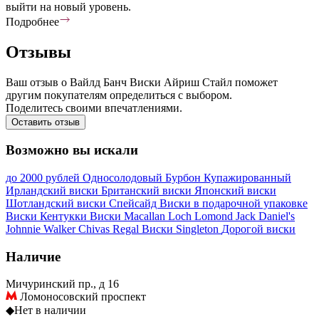
выйти на новый уровень.
Подробнее
Отзывы
Ваш отзыв о Вайлд Банч Виски Айриш Стайл поможет
другим покупателям определиться с выбором.
Поделитесь своими впечатлениями.
Оставить отзыв
Возможно вы искали
до 2000 рублей
Односолодовый
Бурбон
Купажированный
Ирландский виски
Британский виски
Японский виски
Шотландский виски
Спейсайд
Виски в подарочной упаковке
Виски Кентукки
Виски Macallan
Loch Lomond
Jack Daniel's
Johnnie Walker
Chivas Regal
Виски Singleton
Дорогой виски
Наличие
Мичуринский пр., д 16
Ломоносовский проспект
◆
Нет в наличии