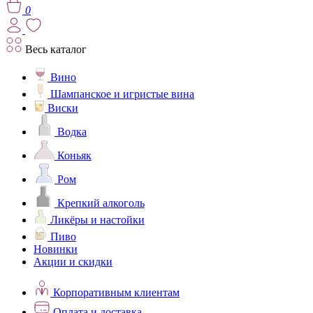
0
Весь каталог
Вино
Шампанское и игристые вина
Виски
Водка
Коньяк
Ром
Крепкий алкоголь
Ликёры и настойки
Пиво
Новинки
Акции и скидки
Корпоративным клиентам
Оплата и доставка