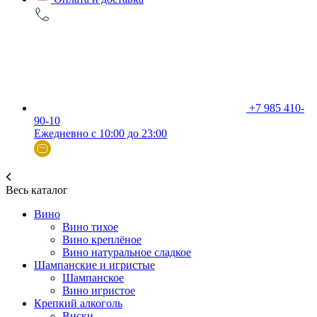
+7 985 410-
90-10
Ежедневно с 10:00 до 23:00
Весь каталог
Вино
Вино тихое
Вино креплёное
Вино натуральное сладкое
Шампанские и игристые
Шампанское
Вино игристое
Крепкий алкоголь
Виски