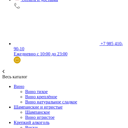
+7 985 410-
90-10
Ежедневно с 10:00 до 23:00
Весь каталог
Вино
Вино тихое
Вино креплёное
Вино натуральное сладкое
Шампанские и игристые
Шампанское
Вино игристое
Крепкий алкоголь
Виски