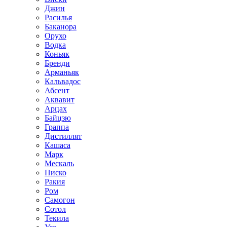
Джин
Расилья
Баканора
Орухо
Водка
Коньяк
Бренди
Арманьяк
Кальвадос
Абсент
Аквавит
Арцах
Байцзю
Граппа
Дистиллят
Кашаса
Марк
Мескаль
Писко
Ракия
Ром
Самогон
Сотол
Текила