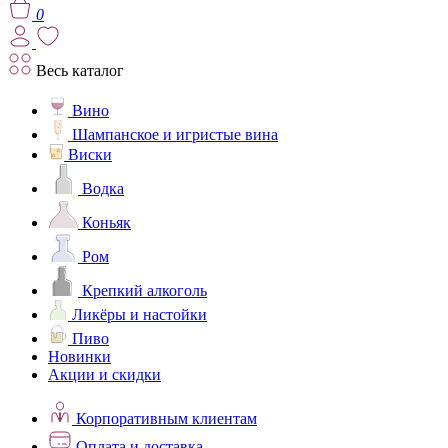
0
Весь каталог
Вино
Шампанское и игристые вина
Виски
Водка
Коньяк
Ром
Крепкий алкоголь
Ликёры и настойки
Пиво
Новинки
Акции и скидки
Корпоративным клиентам
Оплата и доставка