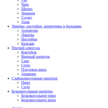
Узо
Чача
Шнапс
Зивания
Соджу
Арак
Ликёры, настойки, аперитивы и бальзамы
Аперитив
Ликеры
Настойки
Бальзам
Прочий алкоголь
Коктейль
Винный напиток
Саке
Сетю
Плодовое вино
Авамори
Слабоалкогольные напитки
Пиво
Сидр
Безалкогольные напитки
Безалкогольное пиво
Безалкогольное вино