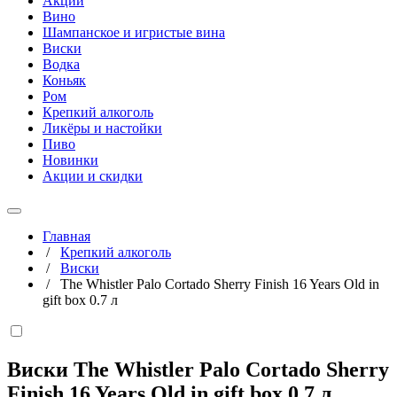
Акции
Вино
Шампанское и игристые вина
Виски
Водка
Коньяк
Ром
Крепкий алкоголь
Ликёры и настойки
Пиво
Новинки
Акции и скидки
Главная
/
Крепкий алкоголь
/
Виски
/
The Whistler Palo Cortado Sherry Finish 16 Years Old in
gift box 0.7 л
Виски The Whistler Palo Cortado Sherry
Finish 16 Years Old in gift box
0,7 л