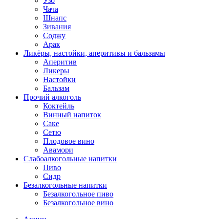
Узо
Чача
Шнапс
Зивания
Соджу
Арак
Ликёры, настойки, аперитивы и бальзамы
Аперитив
Ликеры
Настойки
Бальзам
Прочий алкоголь
Коктейль
Винный напиток
Саке
Сетю
Плодовое вино
Авамори
Слабоалкогольные напитки
Пиво
Сидр
Безалкогольные напитки
Безалкогольное пиво
Безалкогольное вино