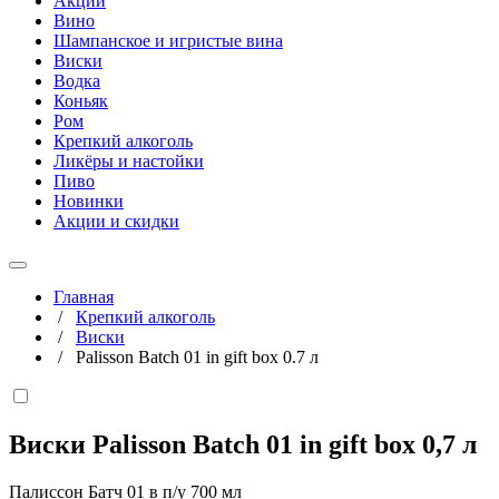
Акции
Вино
Шампанское и игристые вина
Виски
Водка
Коньяк
Ром
Крепкий алкоголь
Ликёры и настойки
Пиво
Новинки
Акции и скидки
Главная
/
Крепкий алкоголь
/
Виски
/
Palisson Batch 01 in gift box 0.7 л
Виски Palisson Batch 01 in gift box
0,7 л
Палиссон Батч 01 в п/у 700 мл