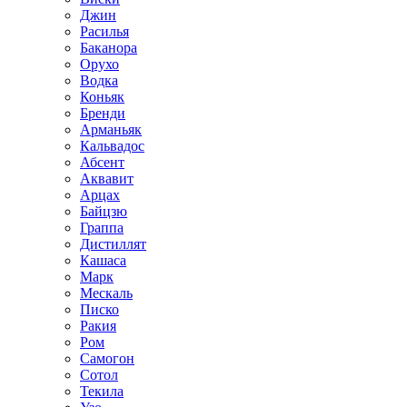
Джин
Расилья
Баканора
Орухо
Водка
Коньяк
Бренди
Арманьяк
Кальвадос
Абсент
Аквавит
Арцах
Байцзю
Граппа
Дистиллят
Кашаса
Марк
Мескаль
Писко
Ракия
Ром
Самогон
Сотол
Текила