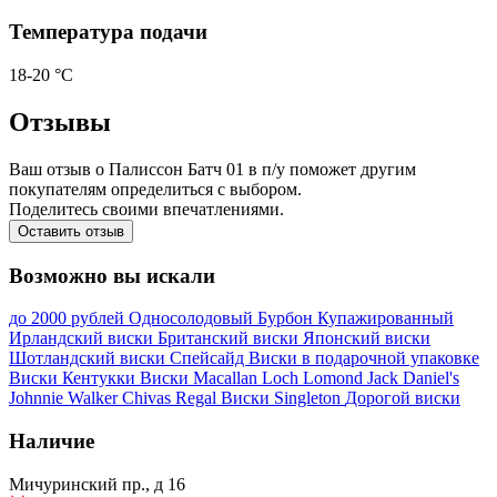
Температура подачи
18-20 °С
Отзывы
Ваш отзыв о Палиссон Батч 01 в п/у поможет другим
покупателям определиться с выбором.
Поделитесь своими впечатлениями.
Оставить отзыв
Возможно вы искали
до 2000 рублей
Односолодовый
Бурбон
Купажированный
Ирландский виски
Британский виски
Японский виски
Шотландский виски
Спейсайд
Виски в подарочной упаковке
Виски Кентукки
Виски Macallan
Loch Lomond
Jack Daniel's
Johnnie Walker
Chivas Regal
Виски Singleton
Дорогой виски
Наличие
Мичуринский пр., д 16