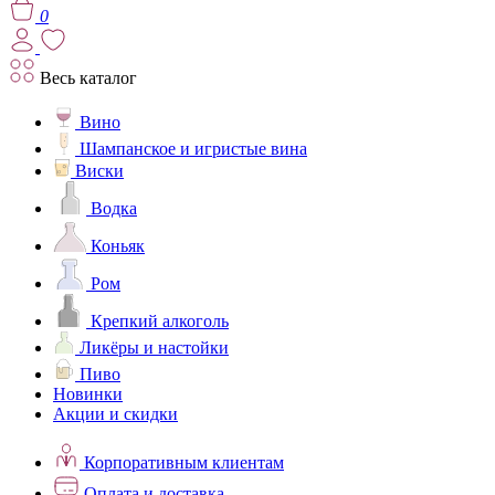
0
Весь каталог
Вино
Шампанское и игристые вина
Виски
Водка
Коньяк
Ром
Крепкий алкоголь
Ликёры и настойки
Пиво
Новинки
Акции и скидки
Корпоративным клиентам
Оплата и доставка