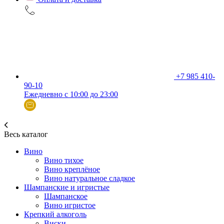
+7 985 410-
90-10
Ежедневно с 10:00 до 23:00
Весь каталог
Вино
Вино тихое
Вино креплёное
Вино натуральное сладкое
Шампанские и игристые
Шампанское
Вино игристое
Крепкий алкоголь
Виски